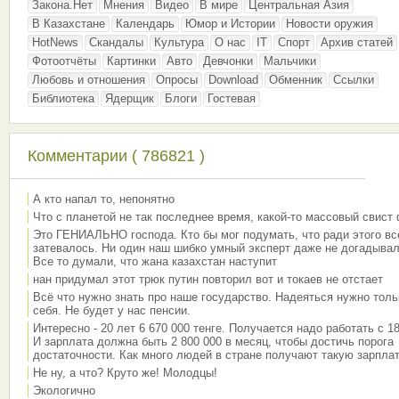
Закона.Нет
Мнения
Видео
В мире
Центральная Азия
В Казахстане
Календарь
Юмор и Истории
Новости оружия
HotNews
Скандалы
Культура
О нас
IT
Спорт
Архив статей
Фотоотчёты
Картинки
Авто
Девчонки
Мальчики
Любовь и отношения
Опросы
Download
Обменник
Ссылки
Библиотека
Ядерщик
Блоги
Гостевая
Комментарии ( 786821 )
А кто напал то, непонятно
Что с планетой не так последнее время, какой-то массовый свист
Это ГЕНИАЛЬНО господа. Кто бы мог подумать, что ради этого вс
затевалось. Ни один наш шибко умный эксперт даже не догадывал
Все то думали, что жана казахстан наступит
нан придумал этот трюк путин повторил вот и токаев не отстает
Всё что нужно знать про наше государство. Надеяться нужно толь
себя. Не будет у нас пенсии.
Интересно - 20 лет 6 670 000 тенге. Получается надо работать с 18
И зарплата должна быть 2 800 000 в месяц, чтобы достичь порога
достаточности. Как много людей в стране получают такую зарплат
Не ну, а что? Круто же! Молодцы!
Экологично