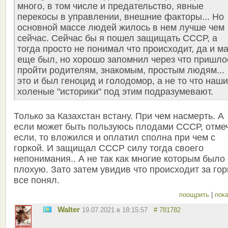
много, в том числе и предательство, явные
перекосы в управлении, внешние факторы... Но
основной массе людей жилось в нем лучше чем
сейчас. Сейчас бы я пошел защищать СССР, а
тогда просто не понимал что происходит, да и м
еще был, но хорошо запомнил через что пришло
пройти родителям, знакомым, простым людям...
это и был геноцид и голодомор, а не то что наши
холеные "историки" под этим подразумевают.
Только за Казахстан встану. При чем насмерть. А
если может быть пользуюсь плодами СССР, отме
если, то вложился и оплатил сполна при чем с
горкой. И защищал СССР силу тогда своего
непонимания.. А не так как многие которым было
плохую. Зато затем увидив что происходит за гор
все понял.
поощрить
|
пока
Walter
19.07.2021 в 18:15:57
# 781782