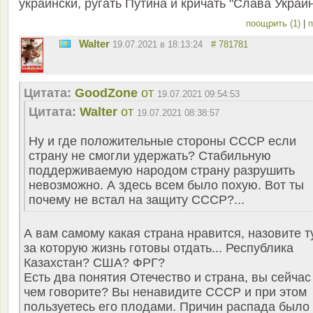
украински, ругать Путина и кричать "Слава Украин
поощрить (1)
|
п
Walter
19.07.2021 в 18:13:24
# 781781
Цитата:
GoodZone
от
19.07.2021 09:54:53
Цитата:
Walter
от
19.07.2021 08:38:57
Ну и где положительные стороны СССР если
страну не смогли удержать? Стабильную
поддерживаемую народом страну разрушить
невозможно. А здесь всем было похую. Вот ты
почему не встал на защиту СССР?...
А вам самому какая страна нравится, назовите т
за которую жизнь готовы отдать... Республика
Казахстан? США? ФРГ?
Есть два понятия Отечество и страна, вы сейчас
чем говорите? Вы ненавидите СССР и при этом
пользуетесь его плодами. Причин распада было