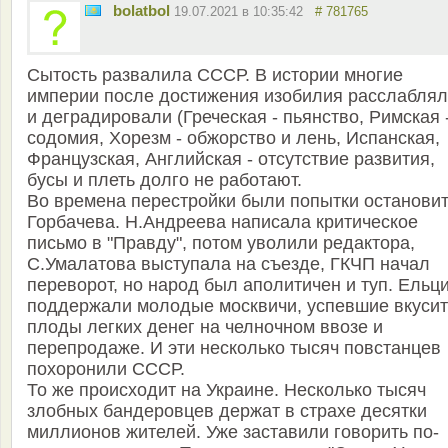
bolatbol
19.07.2021 в 10:35:42
# 781765
Сытость развалила СССР. В истории многие
империи после достижения изобилия расслаблял
и деградировали (Греческая - пьянство, Римская 
содомия, Хорезм - обжорство и лень, Испанская,
Французская, Английская - отсутствие развития,
бусы и плеть долго не работают.
Во времена перестройки были попытки останови
Горбачева. Н.Андреева написала критическое
письмо в "Правду", потом уволили редактора,
С.Умалатова выступала на съезде, ГКЧП начал
переворот, но народ был аполитичен и туп. Ельц
поддержали молодые москвичи, успевшие вкусит
плоды легких денег на челночном ввозе и
перепродаже. И эти несколько тысяч повстанцев
похоронили СССР.
То же происходит на Украине. Несколько тысяч
злобных бандеровцев держат в страхе десятки
миллионов жителей. Уже заставили говорить по-