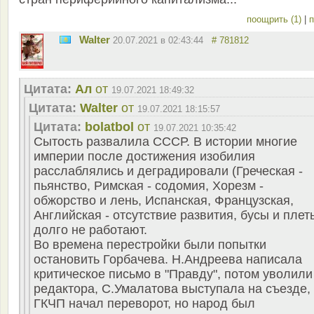
поощрить (1)
|
п
Walter
20.07.2021 в 02:43:44
# 781812
Цитата:
Ал
от
19.07.2021 18:49:32
Цитата:
Walter
от
19.07.2021 18:15:57
Цитата:
bolatbol
от
19.07.2021 10:35:42
Сытость развалила СССР. В истории многие
империи после достижения изобилия
расслаблялись и деградировали (Греческая -
пьянство, Римская - содомия, Хорезм -
обжорство и лень, Испанская, Французская,
Английская - отсутствие развития, бусы и плет
долго не работают.
Во времена перестройки были попытки
остановить Горбачева. Н.Андреева написала
критическое письмо в "Правду", потом уволили
редактора, С.Умалатова выступала на съезде,
ГКЧП начал переворот, но народ был