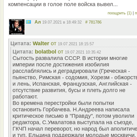
компенсации в голое поле войска вывел...
поощрить (1)
|
п
Ал
19.07.2021 в 18:49:32
# 781786
Цитата:
Walter
от
19.07.2021 18:15:57
Цитата:
bolatbol
от
19.07.2021 10:35:42
Сытость развалила СССР. В истории многие
империи после достижения изобилия
расслаблялись и деградировали (Греческая -
пьянство, Римская - содомия, Хорезм - обжорст
и лень, Испанская, Французская, Английская -
отсутствие развития, бусы и плеть долго не
работают.
Во времена перестройки были попытки
остановить Горбачева. Н.Андреева написала
критическое письмо в "Правду", потом уволили
редактора, С.Умалатова выступала на съезде,
ГКЧП начал переворот, но народ был аполитич
и туп. Ельцина поддержали молодые москвичи,