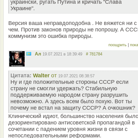
украински, ругать Путина и кричать "Слава
Украине".
Версия ваша неправдоподобна . Не вяжется ни с
чем. Против законов природы не попрошу. А ССС
коммунизм это ошибка природы.
поощрить
|
пока
Ал
19.07.2021 в 18:39:49
# 781784
Цитата:
Walter
от
19.07.2021 08:38:57
Ну и где положительные стороны СССР если
страну не смогли удержать? Стабильную
поддерживаемую народом страну разрушить
невозможно. А здесь всем было похую. Вот ты
почему не встал на защиту СССР? А очкошник?
Клинический идиот, большинство населения был
дезориентировано антисоветской пропагандой в
сочетании с падением уровня жизни в связи с
непоследовательными реформами.