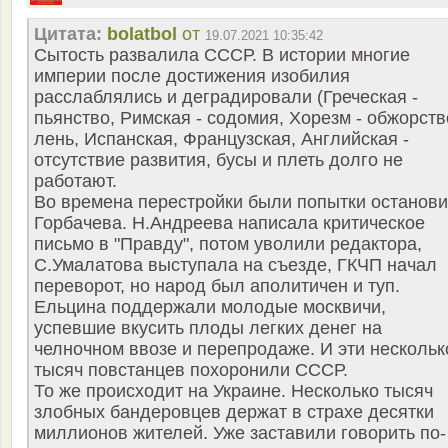
Цитата:
bolatbol
от
19.07.2021 10:35:42
Сытость развалила СССР. В истории многие
империи после достижения изобилия
расслаблялись и деградировали (Греческая -
пьянство, Римская - содомия, Хорезм - обжорств
лень, Испанская, Французская, Английская -
отсутствие развития, бусы и плеть долго не
работают.
Во времена перестройки были попытки останови
Горбачева. Н.Андреева написала критическое
письмо в "Правду", потом уволили редактора,
С.Умалатова выступала на съезде, ГКЧП начал
переворот, но народ был аполитичен и туп.
Ельцина поддержали молодые москвичи,
успевшие вкусить плоды легких денег на
челночном ввозе и перепродаже. И эти нескольк
тысяч повстанцев похоронили СССР.
То же происходит на Украине. Несколько тысяч
злобных бандеровцев держат в страхе десятки
миллионов жителей. Уже заставили говорить по-