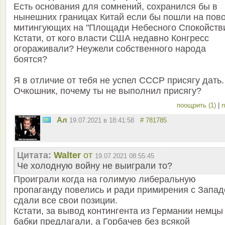
Есть основания для сомнений, сохранился бы в
нынешних границах Китай если бы пошли на пов
митингующих на "Площади Небесного Спокойстви
Кстати, от кого власти США недавно Конгресс
огораживали? Неужели собственного народа
боятся?
Я в отличие от тебя не успел СССР присягу дать.
Очкошник, почему ты не выполнил присягу?
поощрить (1)
|
п
Ал
19.07.2021 в 18:41:58
# 781785
Цитата:
Walter
от
19.07.2021 08:55:45
Че холодную войну не выиграли то?
Проиграли когда на голимую либеральную
пропаганду повелись и ради примирения с Запа
сдали все свои позиции.
Кстати, за вывод контингента из Германии немцы
бабки предлагали, а Горбачев без всякой