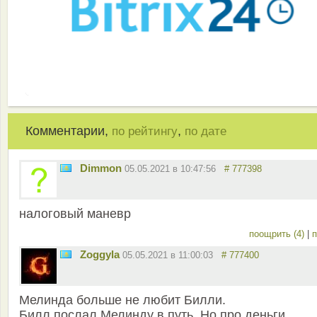
Комментарии,
,
по рейтингу
по дате
Dimmon
05.05.2021 в 10:47:56
# 777398
налоговый маневр
поощрить (4)
|
п
Zoggyla
05.05.2021 в 11:00:03
# 777400
Мелинда больше не любит Билли.
Билл послал Мелинду в путь. Но про деньги