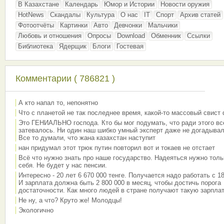
В Казахстане
Календарь
Юмор и Истории
Новости оружия
HotNews
Скандалы
Культура
О нас
IT
Спорт
Архив статей
Фотоотчёты
Картинки
Авто
Девчонки
Мальчики
Любовь и отношения
Опросы
Download
Обменник
Ссылки
Библиотека
Ядерщик
Блоги
Гостевая
Комментарии ( 786821 )
А кто напал то, непонятно
Что с планетой не так последнее время, какой-то массовый свист
Это ГЕНИАЛЬНО господа. Кто бы мог подумать, что ради этого вс
затевалось. Ни один наш шибко умный эксперт даже не догадывал
Все то думали, что жана казахстан наступит
нан придумал этот трюк путин повторил вот и токаев не отстает
Всё что нужно знать про наше государство. Надеяться нужно толь
себя. Не будет у нас пенсии.
Интересно - 20 лет 6 670 000 тенге. Получается надо работать с 18
И зарплата должна быть 2 800 000 в месяц, чтобы достичь порога
достаточности. Как много людей в стране получают такую зарплат
Не ну, а что? Круто же! Молодцы!
Экологично