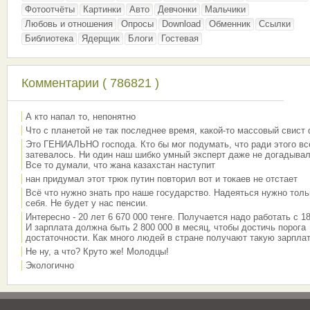
Фотоотчёты
Картинки
Авто
Девчонки
Мальчики
Любовь и отношения
Опросы
Download
Обменник
Ссылки
Библиотека
Ядерщик
Блоги
Гостевая
Комментарии ( 786821 )
А кто напал то, непонятно
Что с планетой не так последнее время, какой-то массовый свист
Это ГЕНИАЛЬНО господа. Кто бы мог подумать, что ради этого вс
затевалось. Ни один наш шибко умный эксперт даже не догадывал
Все то думали, что жана казахстан наступит
нан придумал этот трюк путин повторил вот и токаев не отстает
Всё что нужно знать про наше государство. Надеяться нужно толь
себя. Не будет у нас пенсии.
Интересно - 20 лет 6 670 000 тенге. Получается надо работать с 18
И зарплата должна быть 2 800 000 в месяц, чтобы достичь порога
достаточности. Как много людей в стране получают такую зарплат
Не ну, а что? Круто же! Молодцы!
Экологично