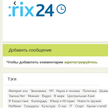
Добавить сообщение
Чтобы добавлять комментарии
зарeгиcтрирyйтeсь
Тэги
Империя зла
Экономика
ЧП
Наука и техника
Политика
Шымк
Закона.Нет
Мнения
Видео
В мире
Центральная Азия
В Казахстане
Календарь
Юмор и Истории
Новости оружия
HotNews
Скандалы
Культура
О нас
IT
Спорт
Архив статей