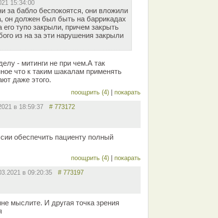
021 15:34:00
ни за бабло беспокоятся, они вложили
а, он должен был быть на баррикадах
 его тупо закрыли, причем закрыть
ого из на за эти нарушения закрыли
делу - митинги не при чем.А так
нное что к таким шакалам применять
ают даже этого.
поощрить (4)
|
покарать
.2021 в 18:59:37
# 773172
ссии обеспечить пациенту полный
поощрить (4)
|
покарать
03.2021 в 09:20:35
# 773197
не мыслите. И другая точка зрения
я