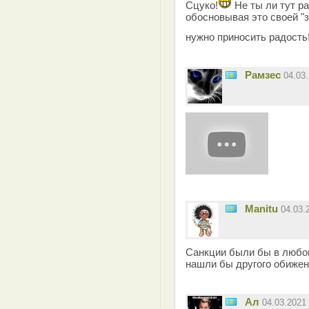
Сцуко!
Не ты ли тут р
обосновывая это своей 
нужно приносить радость
Рамзес
04.03
Manitu
04.03.
Санкции были бы в любом
нашли бы другого обижен
Ал
04.03.2021