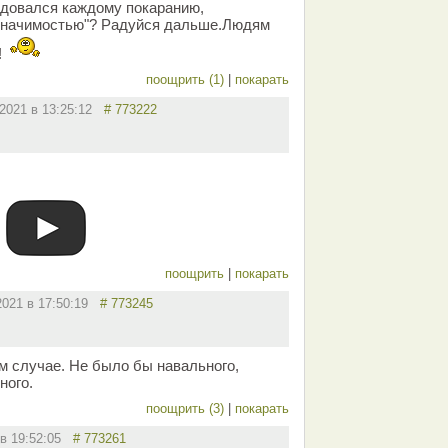
адовался каждому покаранию,
"значимостью"? Радуйся дальше.Людям
!
поощрить (1)
|
покарать
.2021 в 13:25:12
# 773222
поощрить
|
покарать
2021 в 17:50:19
# 773245
 случае. Не было бы навального,
ного.
поощрить (3)
|
покарать
 в 19:52:05
# 773261