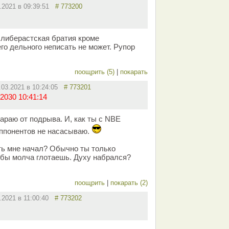
3.2021 в 09:39:51
# 773200
 либерастская братия кроме
го дельного неписать не может. Рупор
поощрить (5)
|
покарать
.03.2021 в 10:24:05
# 773201
2030 10:41:14
караю от подрыва. И, как ты с NBE
оппонентов не насасываю.
ать мне начал? Обычно ты только
ебы молча глотаешь. Духу набрался?
поощрить
|
покарать (2)
3.2021 в 11:00:40
# 773202