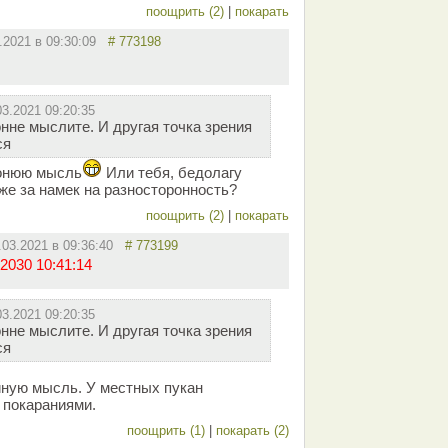
поощрить (2)
|
покарать
3.2021 в 09:30:09
# 773198
03.2021 09:20:35
нне мыслите. И другая точка зрения
ся
ронюю мысль
Или тебя, бедолагу
же за намек на разносторонность?
поощрить (2)
|
покарать
.03.2021 в 09:36:40
# 773199
2030 10:41:14
03.2021 09:20:35
нне мыслите. И другая точка зрения
ся
иную мысль. У местных пукан
 покараниями.
поощрить (1)
|
покарать (2)