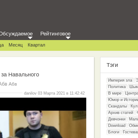
Обсуждаемое
Рейтинговое
ца
Месяц
Квартал
Тэги
 за Навального
Империя зла
Абв
Абв
Политика
Шым
danilov 03 Марта 2021 в 11:42:42
В мире
Центр
Юмор и Истори
Скандалы
Кул
Архив статей
Девчонки
Мал
Download
Обм
Блоги
Гостева