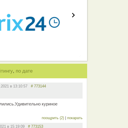
,
йтингу
по дате
3.2021 в 13:10:57
# 773144
лились.Удивительно куриное
поощрить (2)
|
покарать
2021 в 15:19:09
# 773153