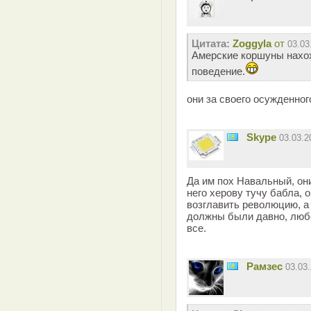
Цитата:
Zoggyla
от
03.03
Амерские коршуны нахо
поведение.
они за своего осужденног
Skype
03.03.
Да им пох Навальный, они
него херову тучу бабла,
возглавить революцию, а 
должны были давно, любо
все.
Рамзес
03.03