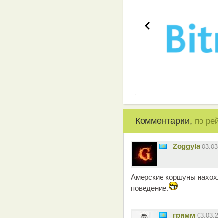
Комментарии,
по ре
Zoggyla
03.0
Амерские коршуны нахох
поведение.
гримм
03.03.