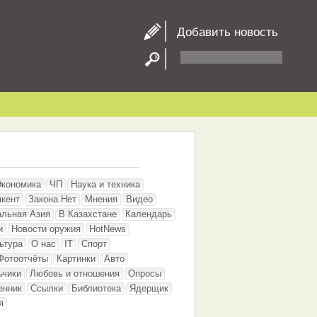
Добавить новость
Экономика
ЧП
Наука и техника
кент
Закона.Нет
Мнения
Видео
альная Азия
В Казахстане
Календарь
и
Новости оружия
HotNews
ьтура
О нас
IT
Спорт
Фотоотчёты
Картинки
Авто
ьчики
Любовь и отношения
Опросы
енник
Ссылки
Библиотека
Ядерщик
я