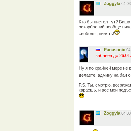
Zoggyla
04.0
Кто бы пистел тут? Ваша
оскорблений вообще ниче
свободы, пилять!
Panasonic
04
забанен до 26.01.
Ну я по крайней мере не 
делаете, админу на бан 
P.S. Ты, смотрю, возраж
караешь, и все мои подъ
Zoggyla
04.0