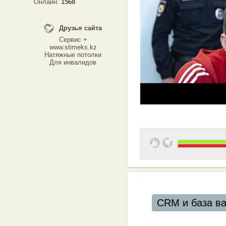
Онлайн:
1568
Друзья сайта
Сервис +
www.stimeks.kz
Натяжные потолки
Для инвалидов
CRM и база ваших кли