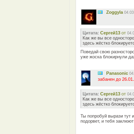
Zoggyla
04.0
Цитата:
Сергей13
от
04.
Как же вы все односторо
здесь жёстко блокирует
Поведай свою разносто
уже жоска блокирнули да
Panasonic
04
забанен до 26.01.
Цитата:
Сергей13
от
04.
Как же вы все односторо
здесь жёстко блокирует
Ты попробуй вырази тут 
подорвет, и тебя заклюют