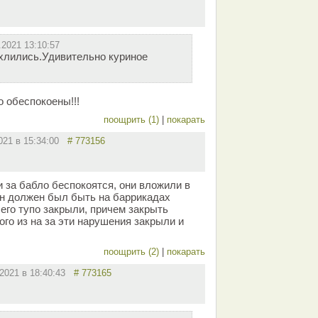
.2021 13:10:57
хлились.Удивительно куриное
о обеспокоены!!!
поощрить (1)
|
покарать
2021 в 15:34:00
# 773156
 за бабло беспокоятся, они вложили в
 он должен был быть на баррикадах
его тупо закрыли, причем закрыть
го из на за эти нарушения закрыли и
поощрить (2)
|
покарать
.2021 в 18:40:43
# 773165