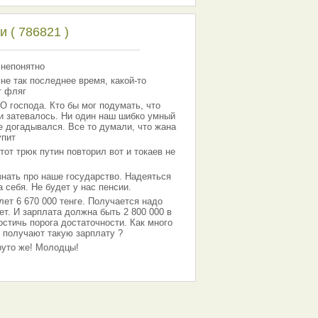
 ( 786821 )
 непонятно
 не так последнее время, какой-то
т фляг
господа. Кто бы мог подумать, что
 и затевалось. Ни один наш шибко умный
е догадывался. Все то думали, что жана
упит
тот трюк путин повторил вот и токаев не
знать про наше государство. Надеяться
 себя. Не будет у нас пенсии.
лет 6 670 000 тенге. Получается надо
ет. И зарплата должна быть 2 800 000 в
остичь порога достаточности. Как много
 получают такую зарплату ?
Круто же! Молодцы!