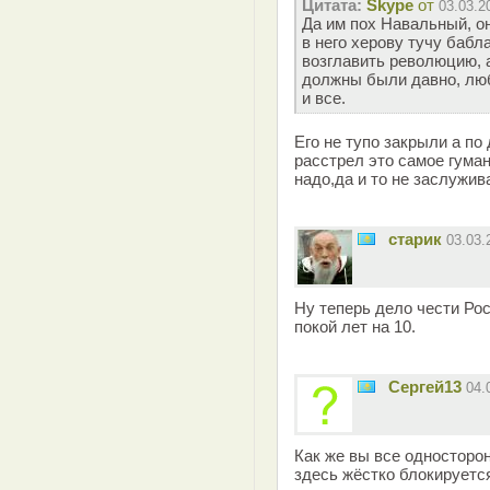
Цитата:
Skype
от
03.03.2
Да им пох Навальный, о
в него херову тучу бабл
возглавить революцию, а
должны были давно, люб
и все.
Его не тупо закрыли а по 
расстрел это самое гума
надо,да и то не заслужив
старик
03.03
Ну теперь дело чести Ро
покой лет на 10.
Сергей13
04.
Как же вы все односторон
здесь жёстко блокируетс