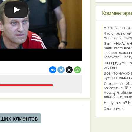
Комментарии
А кто напал то,
Что с планетой
массовый свис
Это ГЕНИАЛЬНО 
ради этого всё
эксперт даже н
казахстан наст
нан придумал э
отстает
Всё что нужно 
нужно только на
Интересно - 20 
работать с 18 л
месяц, чтобы д
людей в стране
Не ну, а что? 
Экологично
ентов