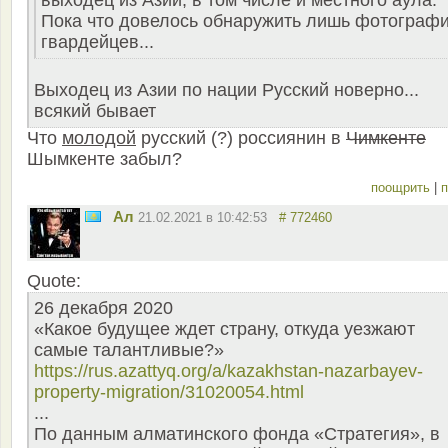
Пока что довелось обнаружить лишь фотограф
гвардейцев...
Выходец из Азии по нации Русский новерно...
всякий бывает
Что
молодой
русский (?) россиянин в
Чимкенте
Шымкенте забыл?
поощрить
|
п
Ал
21.02.2021 в 10:42:53
# 772460
Quote:
26 декабря 2020
«Какое будущее ждет страну, откуда уезжают
самые талантливые?»
https://rus.azattyq.org/a/kazakhstan-nazarbayev-
property-migration/31020054.html
...
По данным алматинского фонда «Стратегия», в