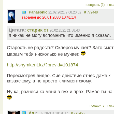
поощрить (1)
|
пока
Panasonic
21.02.2021 в 08:20:52
# 772448
забанен до 26.01.2030 10:41:14
Цитата:
старик
от
20.02.2021 21:58:43
я никак не могу вспомнить что именно я сказал.
Старость не радость? Склероз мучает? Зато смо
маразм тебя нисколько не мучает.
http://shymkent.kz/?previd=101874
Пересмотрел видео. Сие действие отнес даже к
казахскому, а не просто к чимкентскому.
Ну-ка, разнеси-ка меня в пух и прах, Рэмбо ты на
поощрить
|
пока
Ал
21.02.2021 в 10:31:17
# 772456