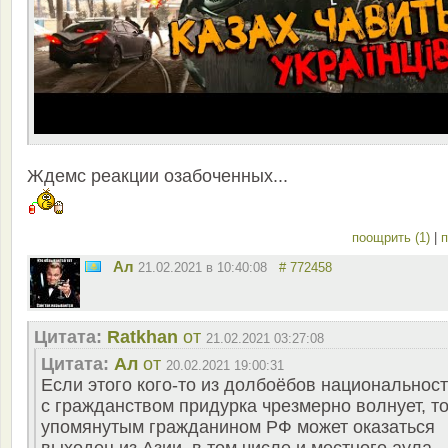
Ждемс реакции озабоченных...
поощрить (1)
|
п
Ал
21.02.2021 в 10:40:08
# 772458
Цитата:
Ratkhan
от
21.02.2021 03:27:08
Цитата:
Ал
от
20.02.2021 19:00:31
Если этого кого-то из долбоёбов национальност
с гражданством придурка чрезмерно волнует, т
упомянутым гражданином РФ может оказаться
выходец из Азии, в том числе и местного аула.