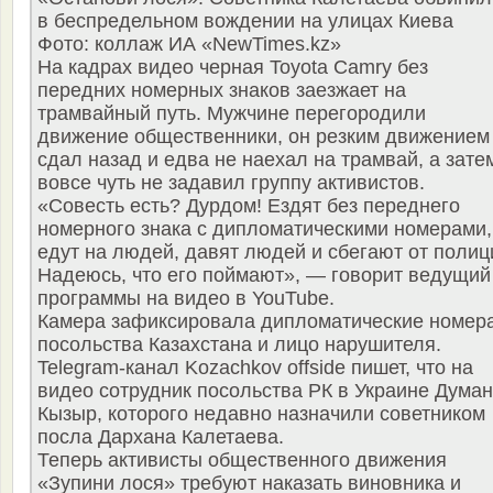
в беспредельном вождении на улицах Киева
Фото: коллаж ИА «NewTimes.kz»
На кадрах видео черная Toyota Camry без
передних номерных знаков заезжает на
трамвайный путь. Мужчине перегородили
движение общественники, он резким движением
сдал назад и едва не наехал на трамвай, а зате
вовсе чуть не задавил группу активистов.
«Совесть есть? Дурдом! Ездят без переднего
номерного знака с дипломатическими номерами,
едут на людей, давят людей и сбегают от полиц
Надеюсь, что его поймают», — говорит ведущий
программы на видео в YouTube.
Камера зафиксировала дипломатические номер
посольства Казахстана и лицо нарушителя.
Telegram-канал Kozachkov offside пишет, что на
видео сотрудник посольства РК в Украине Думан
Кызыр, которого недавно назначили советником
посла Дархана Калетаева.
Теперь активисты общественного движения
«Зупини лося» требуют наказать виновника и