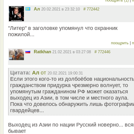
поощрить (1)
|
п
Ал
20.02.2021 в 23:32:10
# 772442
"Литер" в заголовке упомянул что охранник
пожилой...
поощрить
|
п
Ratkhan
21.02.2021 в 03:27:08
# 772446
Цитата:
Ал
от
20.02.2021 19:00:31
Если этого кого-то из долбоёбов национальность
гражданством придурка чрезмерно волнует, то
упомянутым гражданином РФ может оказаться
выходец из Азии, в том числе и местного аула.
Пока что довелось обнаружить лишь фотографи
гвардейцев...
Выходец из Азии по нации Русский новерно... вся
бывает