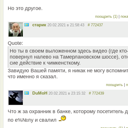
Но это другое.
поощрить (1)
|
пока
старик
20.02.2021 в 21:58:43
# 772437
Quote:
Но ты в своем выложенном здесь видео (где кто
повернул налево на Тамерлановском шоссе), от
сие действие к чимкенсткому.
Завидую Вашей памяти, я никак не могу вспомни
что именно я сказал.
поощрить
|
п
DuMoH
20.02.2021 в 23:15:32
# 772439
Что ж за охранник в банке, которому посетитель 
по е%№лу и свалил