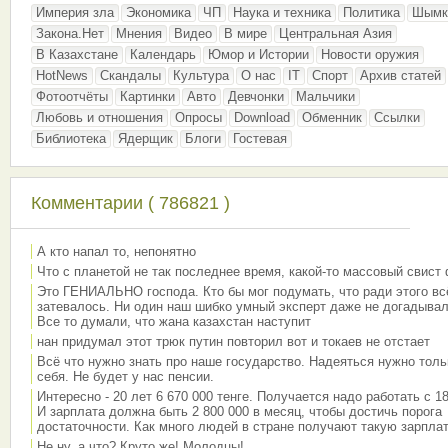
Империя зла
Экономика
ЧП
Наука и техника
Политика
Шымк
Закона.Нет
Мнения
Видео
В мире
Центральная Азия
В Казахстане
Календарь
Юмор и Истории
Новости оружия
HotNews
Скандалы
Культура
О нас
IT
Спорт
Архив статей
Фотоотчёты
Картинки
Авто
Девчонки
Мальчики
Любовь и отношения
Опросы
Download
Обменник
Ссылки
Библиотека
Ядерщик
Блоги
Гостевая
Комментарии ( 786821 )
А кто напал то, непонятно
Что с планетой не так последнее время, какой-то массовый свист
Это ГЕНИАЛЬНО господа. Кто бы мог подумать, что ради этого вс
затевалось. Ни один наш шибко умный эксперт даже не догадывал
Все то думали, что жана казахстан наступит
нан придумал этот трюк путин повторил вот и токаев не отстает
Всё что нужно знать про наше государство. Надеяться нужно толь
себя. Не будет у нас пенсии.
Интересно - 20 лет 6 670 000 тенге. Получается надо работать с 18
И зарплата должна быть 2 800 000 в месяц, чтобы достичь порога
достаточности. Как много людей в стране получают такую зарплат
Не ну, а что? Круто же! Молодцы!