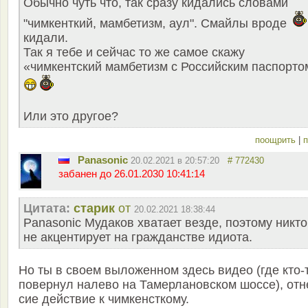
Обычно чуть что, так сразу кидались словами
"чимкенткий, мамбетизм, аул". Смайлы вроде
кидали.
Так я тебе и сейчас то же самое скажу
«чимкентский мамбетизм с Российским паспорто
Или это другое?
поощрить
|
п
Panasonic
20.02.2021 в 20:57:20
# 772430
забанен до 26.01.2030 10:41:14
Цитата:
старик
от
20.02.2021 18:38:44
Panasonic Мудаков хватает везде, поэтому никто
не акцентирует на гражданстве идиота.
Но ты в своем выложенном здесь видео (где кто-
повернул налево на Тамерлановском шоссе), отн
сие действие к чимкенсткому.