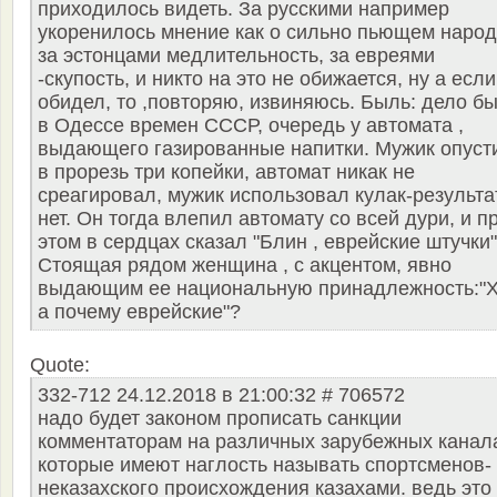
приходилось видеть. За русскими например
укоренилось мнение как о сильно пьющем народ
за эстонцами медлительность, за евреями
-скупость, и никто на это не обижается, ну а если
обидел, то ,повторяю, извиняюсь. Быль: дело б
в Одессе времен СССР, очередь у автомата ,
выдающего газированные напитки. Мужик опуст
в прорезь три копейки, автомат никак не
среагировал, мужик использовал кулак-результа
нет. Он тогда влепил автомату со всей дури, и п
этом в сердцах сказал "Блин , еврейские штучки"
Стоящая рядом женщина , с акцентом, явно
выдающим ее национальную принадлежность:"Х
а почему еврейские"?
Quote:
332-712 24.12.2018 в 21:00:32 # 706572
надо будет законом прописать санкции
комментаторам на различных зарубежных канал
которые имеют наглость называть спортсменов-
неказахского происхождения казахами. ведь это