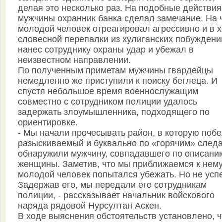
делая это несколько раз. На подобные действия
мужчины охранник банка сделал замечание. На 
молодой человек отреагировал агрессивно и в 
словесной перепалки из хулиганских побуждени
нанес сотруднику охраны удар и убежал в
неизвестном направлении.
По полученным приметам мужчины гвардейцы
немедленно же приступили к поиску беглеца. И
спустя небольшое время военнослужащим
совместно с сотрудником полиции удалось
задержать злоумышленника, подходящего по
ориентировке.
- Мы начали прочесывать район, в которую поб
разыскиваемый и буквально по «горячим» след
обнаружили мужчину, совпадавшего по описани
женщины. Заметив, что мы приближаемся к нему
молодой человек попытался убежать. Но не усп
Задержав его, мы передали его сотрудникам
полиции, - рассказывает начальник войскового
наряда рядовой Нурсултан Аскен.
В ходе выяснения обстоятельств установлено, ч