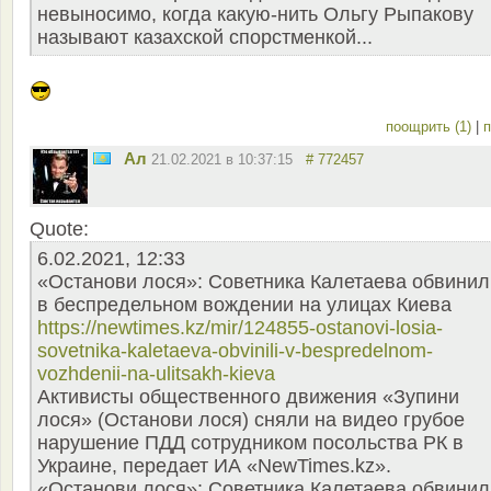
невыносимо, когда какую-нить Ольгу Рыпакову
называют казахской спорстменкой...
поощрить (1)
|
п
Ал
21.02.2021 в 10:37:15
# 772457
Quote:
6.02.2021, 12:33
«Останови лося»: Советника Калетаева обвинил
в беспредельном вождении на улицах Киева
https://newtimes.kz/mir/124855-ostanovi-losia-
sovetnika-kaletaeva-obvinili-v-bespredelnom-
vozhdenii-na-ulitsakh-kieva
Активисты общественного движения «Зупини
лося» (Останови лося) сняли на видео грубое
нарушение ПДД сотрудником посольства РК в
Украине, передает ИА «NewTimes.kz».
«Останови лося»: Советника Калетаева обвинил