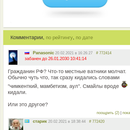
Комментарии,
,
по рейтингу
по дате
Panasonic
20.02.2021 в 16:26:27
# 772414
забанен до 26.01.2030 10:41:14
Гражданин РФ? Что-то местные ватники молчат.
Обычно чуть что, так сразу кидались словами
"чимкенткий, мамбетизм, аул". Смайлы вроде
кидали.
Или это другое?
поощрить (2)
|
пока
старик
20.02.2021 в 18:38:44
# 772420