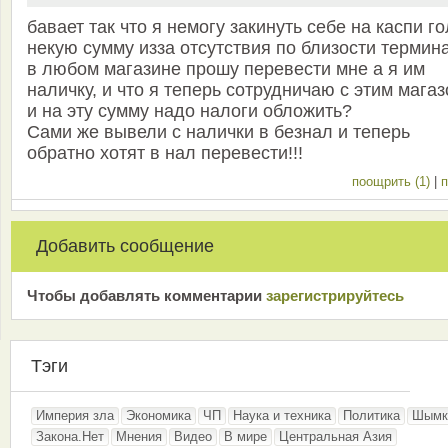
бавает так что я немогу закинуть себе на каспи г
некую сумму изза отсутствия по близости термин
в любом магазине прошу перевести мне а я им
наличку, и что я теперь сотрудничаю с этим мага
и на эту сумму надо налоги обложить?
Сами же вывели с налички в безнал и теперь
обратно хотят в нал перевести!!!
поощрить (1)
|
п
Добавить сообщение
Чтобы добавлять комментарии
зарeгиcтрирyйтeсь
Тэги
Империя зла
Экономика
ЧП
Наука и техника
Политика
Шымк
Закона.Нет
Мнения
Видео
В мире
Центральная Азия