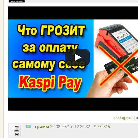
поощрить
|
п
гримм
22.02.2021 в 12:29:32
# 772515