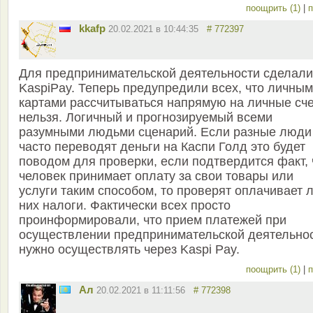
поощрить (1)
|
п
kkafp
20.02.2021 в 10:44:35
# 772397
Для предпринимательской деятельности сделали
KaspiPay. Теперь предупредили всех, что личны
картами рассчитываться напрямую на личные сч
нельзя. Логичный и прогнозируемый всеми
разумными людьми сценарий. Если разные люди
часто переводят деньги на Каспи Голд это будет
поводом для проверки, если подтвердится факт, 
человек принимает оплату за свои товары или
услуги таким способом, то проверят оплачивает л
них налоги. Фактически всех просто
проинформировали, что прием платежей при
осуществлении предпринимательской деятельно
нужно осуществлять через Kaspi Pay.
поощрить (1)
|
п
Ал
20.02.2021 в 11:11:56
# 772398