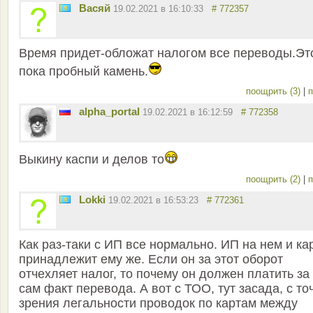
Васяй
19.02.2021 в 16:10:33
# 772357
Время придет-обложат налогом все переводы.Эт
пока пробный камень.
поощрить (3)
|
п
alpha_portal
19.02.2021 в 16:12:59
# 772358
Выкину каспи и делов то
поощрить (2)
|
п
Lokki
19.02.2021 в 16:53:23
# 772361
Как раз-таки с ИП все нормально. ИП на нем и ка
принадлежит ему же. Если он за этот оборот
отчехляет налог, то почему он должен платить за
сам факт перевода. А вот с ТОО, тут засада, с то
зрения легальности проводок по картам между