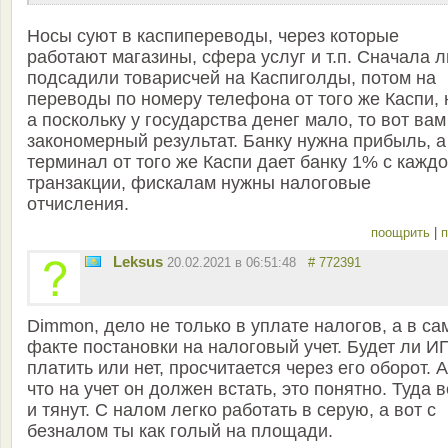
Носы суют в каспипереводы, через которые
работают магазины, сфера услуг и т.п. Сначала 
подсадили товарисчей на Каспиголды, потом на
переводы по номеру телефона от того же Каспи, 
а поскольку у государства денег мало, то вот вам
закономерный результат. Банку нужна прибыль, а
терминал от того же Каспи дает банку 1% с кажд
транзакции, фискалам нужны налоговые
отчисления.
поощрить
|
п
Leksus
20.02.2021 в 06:51:48
# 772391
Dimmon, дело не только в уплате налогов, а в с
факте постановки на налоговый учет. Будет ли И
платить или нет, просчитается через его оборот. А
что на учет он должен встать, это понятно. Туда 
и тянут. С налом легко работать в серую, а вот с
безналом ты как голый на площади.