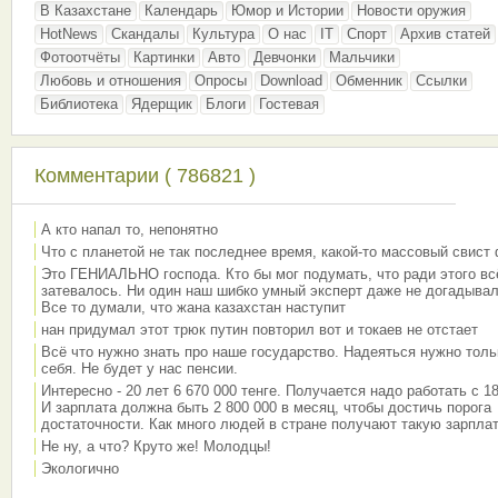
В Казахстане
Календарь
Юмор и Истории
Новости оружия
HotNews
Скандалы
Культура
О нас
IT
Спорт
Архив статей
Фотоотчёты
Картинки
Авто
Девчонки
Мальчики
Любовь и отношения
Опросы
Download
Обменник
Ссылки
Библиотека
Ядерщик
Блоги
Гостевая
Комментарии ( 786821 )
А кто напал то, непонятно
Что с планетой не так последнее время, какой-то массовый свист
Это ГЕНИАЛЬНО господа. Кто бы мог подумать, что ради этого вс
затевалось. Ни один наш шибко умный эксперт даже не догадывал
Все то думали, что жана казахстан наступит
нан придумал этот трюк путин повторил вот и токаев не отстает
Всё что нужно знать про наше государство. Надеяться нужно толь
себя. Не будет у нас пенсии.
Интересно - 20 лет 6 670 000 тенге. Получается надо работать с 18
И зарплата должна быть 2 800 000 в месяц, чтобы достичь порога
достаточности. Как много людей в стране получают такую зарплат
Не ну, а что? Круто же! Молодцы!
Экологично