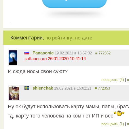
Комментарии,
,
по рейтингу
по дате
Panasonic
19.02.2021 в 13:57:32
# 772352
забанен до 26.01.2030 10:41:14
И сюда носы свои суют?
поощрить (4)
|
п
shlenchak
19.02.2021 в 15:02:21
# 772353
Ну ок будут использовать карту мамы, папы, брат
тд, карту того человека на ком нет ИП и все
поощрить (1)
|
п