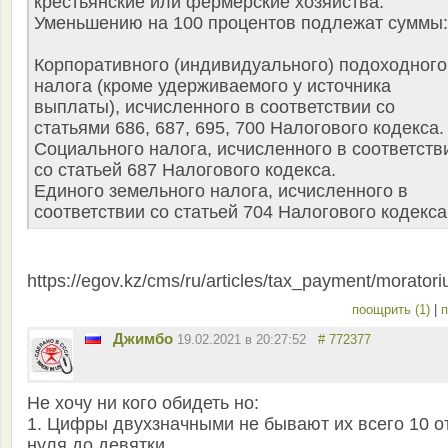
крестьянские или фермерские хозяйства.
Уменьшению на 100 процентов подлежат суммы:
Корпоративного (индивидуального) подоходного
налога (кроме удерживаемого у источника
выплаты), исчисленного в соответствии со
статьями 686, 687, 695, 700 Налогового кодекса.
Социального налога, исчисленного в соответств
со статьей 687 Налогового кодекса.
Единого земельного налога, исчисленного в
соответствии со статьей 704 Налогового кодекса
https://egov.kz/cms/ru/articles/tax_payment/morator
поощрить (1)
|
п
Джимбо
19.02.2021 в 20:27:52
# 772377
Не хочу ни кого обидеть но:
1. Цифры двухзначными не бывают их всего 10 о
нуля до девятки.