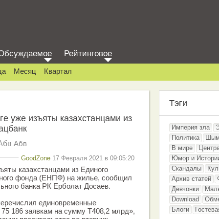
Обсуждаемое
Рейтинговое
ца
Месяц
Квартал
Тэги
ге уже изъяты казахстанцами из
ацбанк
Империя зла
Политика
Шым
Абв
Абв
В мире
Центр
GoodZone
17 Февраля 2021 в 09:05:20
Юмор и Истори
Скандалы
Кул
ъяты казахстанцами из Единого
ного фонда (ЕНПФ) на жилье, сообщил
Архив статей
ьного банка РК Ерболат Досаев.
Девчонки
Мал
Download
Обм
перечислил единовременные
Блоги
Гостева
75 186 заявкам на сумму Т408,2 млрд»,