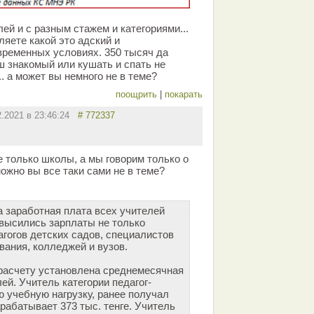
ей и с разным стажем и категориями...
яете какой это адский и
временных условиях. 350 тысяч да
ш знакомый или кушать и спать не
.. а может вы немного не в теме?
поощрить
|
покарать
2.2021 в 23:46:24
# 772337
е только школы, а мы говорим только о
ожно вы все таки сами не в теме?
а заработная плата всех учителей
высились зарплаты не только
агогов детских садов, специалистов
вания, колледжей и вузов.
 расчету установлена среднемесячная
ей. Учитель категории педагог-
 учебную нагрузку, ранее получал
арабатывает 373 тыс. тенге. Учитель