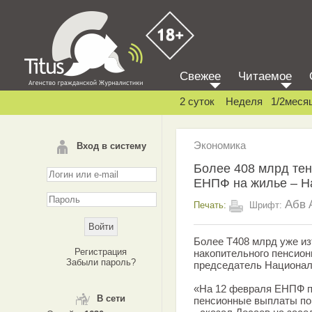
Свежее
Читаемое
2 суток
Неделя
1/2меся
Экономика
Вход в систему
Более 408 млрд тен
ЕНПФ на жилье – Н
Абв
Печать:
Шрифт:
Более Т408 млрд уже из
Регистрация
накопительного пенсион
Забыли пароль?
председатель Национал
«На 12 февраля ЕНПФ 
В сети
пенсионные выплаты по 