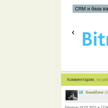
CRM и база ваших клиен
Комментарии,
по ре
GoodZone
18
Dimmon 18.02.2021 в 17:5