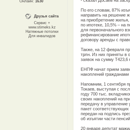
- сказал Досаев на засе
Онлайн:
1630
По его словам, 87% изъ
направить на решение ж
Друзья сайта
на приобретение жилья,
Сервис +
по ипотеке, 10,5% – на 
www.stimeks.kz
для первоначального взн
Натяжные потолки
рефинансирование ипоте
Для инвалидов
договору аренды с прав
Также, на 12 февраля пр
трлн. Из них приняты в 
заявок на сумму Т423,6
ЕНПФ начат прием заяво
накоплений гражданами 
Напомним, 1 сентября 
Токаев, выступая с посл
году 700 тыс. вкладчик
своих накоплений на пр
передачу в управление
пакет соответствующих 
передан на подпись през
об изъятии части пенси
20 января депутат мажи