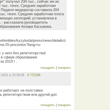
рт" получал 234 тыс., сейчас же их
 тыс. тенге. Средняя заработная
и Педагог-модератор составила 204
 тыс. тенге. Средняя заработная плата
меющих категорий, установлена в
, - рассказала руководитель
образования Акзира Касымова.
t/entities/kyzylorda/press/news/details/z
-na-25-procentov?lang=ru
 у него без репетиторства!
е в сфере образования
за 2019 г .
поощрить
|
покарать
2.2021 в 23:59:06
# 772338
ые работают на полставки
ь репетиторством или другой доп
поощрить
|
покарать