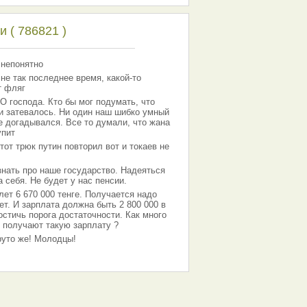
 ( 786821 )
 непонятно
 не так последнее время, какой-то
т фляг
господа. Кто бы мог подумать, что
 и затевалось. Ни один наш шибко умный
е догадывался. Все то думали, что жана
упит
тот трюк путин повторил вот и токаев не
знать про наше государство. Надеяться
 себя. Не будет у нас пенсии.
лет 6 670 000 тенге. Получается надо
ет. И зарплата должна быть 2 800 000 в
остичь порога достаточности. Как много
 получают такую зарплату ?
Круто же! Молодцы!