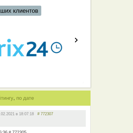
тов
,
йтингу
по дате
.02.2021 в 18:07:18
# 772307
6:36 # 772305