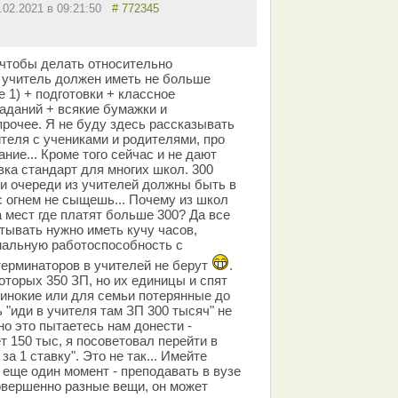
.02.2021 в 09:21:50
# 772345
. чтобы делать относительно
 учитель должен иметь не больше
е 1) + подготовки + классное
заданий + всякие бумажки и
прочее. Я не буду здесь рассказывать
теля с учениками и родителями, про
ие... Кроме того сейчас и не дают
авка стандарт для многих школ. 300
ьги очереди из учителей должны быть в
с огнем не сыщешь... Почему из школ
 мест где платят больше 300? Да все
тывать нужно иметь кучу часов,
нальную работоспособность с
терминаторов в учителей не берут
.
оторых 350 ЗП, но их единицы и спят
одинокие или для семьи потерянные до
ь "иди в учителя там ЗП 300 тысяч" не
но это пытаетесь нам донести -
т 150 тыс, я посоветовал перейти в
за 1 ставку". Это не так... Имейте
 еще один момент - преподавать в вузе
овершенно разные вещи, он может