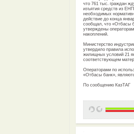
что 761 тыс. граждан ж
изъятия средств из ЕНП
необходимых нормативно
действие до конца январ
сообщал, что «Отбасы б
утверждены операторам
накоплений.
Министерство индустрии
утвердило правила испо
жилищных условий 21 ян
соответствующем матери
Операторами по использ
«Отбасы банк», являютс
По сообщению КазТАГ