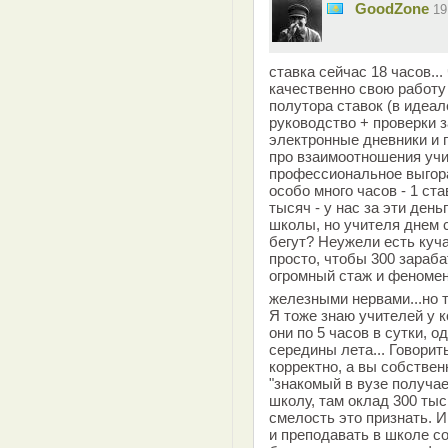
GoodZone
19
ставка сейчас 18 часов..
качественно свою работу
полутора ставок (в идеал
руководство + проверки 
электронные дневники и 
про взаимоотношения учи
профессиональное выгоран
особо много часов - 1 ст
тысяч - у нас за эти ден
школы, но учителя днем 
бегут? Неужели есть куча
просто, чтобы 300 зараба
огромный стаж и феноме
железными нервами...но 
Я тоже знаю учителей у к
они по 5 часов в сутки, 
середины лета... Говорит
корректно, а вы собствен
"знакомый в вузе получае
школу, там оклад 300 тыс 
смелость это признать. И
и преподавать в школе с