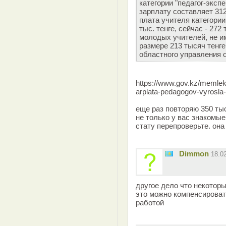
категории "педагог-экспе
зарплату составляет 312
плата учителя категори
тыс. тенге, сейчас - 272
молодых учителей, не и
размере 213 тысяч тенге
областного управления 
https://www.gov.kz/memleke
arplata-pedagogov-vyrosla
еще раз повторяю 350 тыс
не только у вас знакомы
стату перепроверьте. она 
Dimmon
18.0
другое дело что некотор
это можно компенсироват
работой