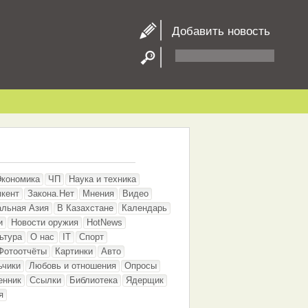
Добавить новость
Экономика
ЧП
Наука и техника
кент
Закона.Нет
Мнения
Видео
альная Азия
В Казахстане
Календарь
и
Новости оружия
HotNews
ьтура
О нас
IT
Спорт
Фотоотчёты
Картинки
Авто
ьчики
Любовь и отношения
Опросы
енник
Ссылки
Библиотека
Ядерщик
я