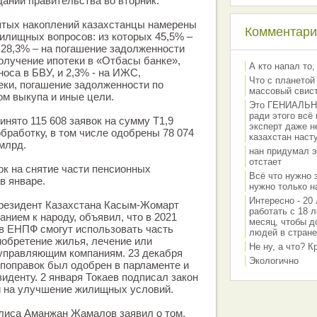
дании правительства во вторник.
ятых накоплений казахстанцы намерены
Комментарии
илищных вопросов: из которых 45,5% –
 28,3% – на погашение задолженности
получение ипотеки в «Отбасы банке»,
А кто напал то,
оса в БВУ, и 2,3% - на ИЖС,
Что с планетой
ки, погашение задолженности по
массовый свис
ом выкупа и иные цели.
Это ГЕНИАЛЬНО 
ради этого всё
инято 115 608 заявок на сумму Т1,9
эксперт даже н
обработку, в том числе одобрены 78 074
казахстан наст
 млрд.
нан придумал э
отстает
к на снятие части пенсионных
Всё что нужно 
в январе.
нужно только на
Интересно - 20 
президент Казахстана Касым-Жомарт
работать с 18 л
анием к народу, объявил, что в 2021
месяц, чтобы д
ов ЕНПФ смогут использовать часть
людей в стране
иобретение жилья, лечение или
Не ну, а что? 
 управляющим компаниям. 23 декабря
Экологично
поправок был одобрен в парламенте и
иденту. 2 января Токаев подписал закон
й на улучшение жилищных условий.
лиса Аманжан Жамалов заявил о том,