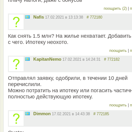
плачу налоги, даже с бонусов
поощрить (2)
|
п
Nafis
17.02.2021 в 13:13:38
# 772180
Как снять 1.5 млн? На жилье нехватает. Добавить
с чего. Ипотеку неохото.
поощрить
|
п
KapitanNemo
17.02.2021 в 14:24:31
# 772182
Отправлял заявку, одобрили, в течении 10 дней
перечислили.
Можно потратить на ипотеку или погасить частич
полностью действующую ипотеку.
поощрить
|
п
Dimmon
17.02.2021 в 14:43:38
# 772185