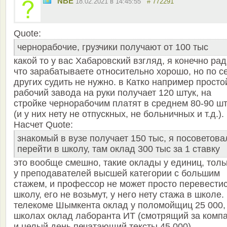
NBE
18.02.2021 в 14:45:55
# 772291
Quote:
чернорабочие, грузчики получают от 100 тыс
какой то у вас Хабаровский взгляд, я конечно рад
что зарабатываете относительно хорошо, но по с
других судить не нужно. в Катко например просто
рабочий завода на руки получает 120 штук, на
стройке чернорабочим платят в среднем 80-90 шт
(и у них нету не отпускных, не больничных и т.д.).
Насчет Quote:
знакомый в вузе получает 150 тыс, я посоветова
перейти в школу, там оклад 300 тыс за 1 ставку
это вообще смешно, такие оклады у единиц, толь
у преподавателей высшей категории с большим
стажем, и профессор не может просто перевестис
школу, его не возьмут, у него нету стажа в школе.
телекоме Шымкента оклад у поломойщиц 25 000,
школах оклад лаборанта ИТ (смотрящий за комп
и целый день печатающий тексты 45 000).