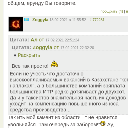
общем, ерунду Вы говорите.
поощрить (4)
|
п
Zoggyla
18.02.2021 в 11:55:52
# 772281
Цитата:
Ал
от
17.02.2021 22:51:24
Цитата:
Zoggyla
от
17.02.2021 22:32:20
Раскрыть
Все так просто!
Если не учесть что достаточно
высокооплачиваемых вакансий в Казахстане "ко
наплакал", а в большинстве компаний зряплата
большинства ИТР редко дотягивает до двухсот.
Да и у таксистов значительная часть их доходов
уходит на компенсацию повышенного износа
средства производства...
Так ить мой камент из области - " не нравится -
увольняйся. Там очередь за забором!"
Ау,