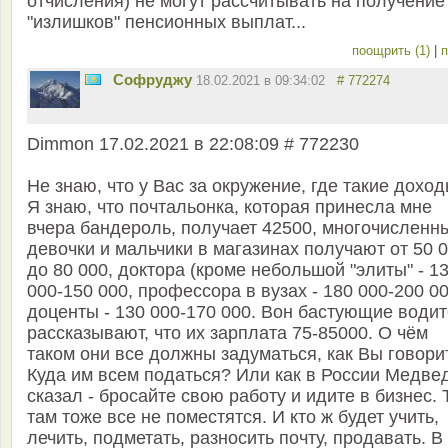
отчисления) не могут рассчитывать на получение
"излишков" пенсионных выплат...
поощрить (1)
|
п
Софруджу
18.02.2021 в 09:34:02
# 772274
Dimmon 17.02.2021 в 22:08:09 # 772230
Не знаю, что у Вас за окружение, где такие доход
Я знаю, что почтальонка, которая принесла мне
вчера бандероль, получает 42500, многочисленн
девочки и мальчики в магазинах получают от 50 
до 80 000, доктора (кроме небольшой "элиты" - 1
000-150 000, профессора в вузах - 180 000-200 00
доценты - 130 000-170 000. Вон бастующие води
рассказывают, что их зарплата 75-85000. О чём
таком они все должны задуматься, как Вы говори
Куда им всем податься? Или как в России Медве
сказал - бросайте свою работу и идите в бизнес. 
там тоже все не поместятся. И кто ж будет учить,
лечить, подметать, разносить почту, продавать. В