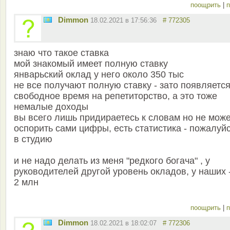
поощрить
|
п
Dimmon
18.02.2021 в 17:56:36
# 772305
знаю что такое ставка
мой знакомый имеет полную ставку
январьский оклад у него около 350 тыс
не все получают полную ставку - зато появляетс
свободное время на репетиторство, а это тоже
немалые доходы
вы всего лишь придираетесь к словам но не мож
оспорить сами цифры, есть статистика - пожалуй
в студию
и не надо делать из меня "редкого богача" , у
руководителей другой уровень окладов, у наших -
2 млн
поощрить
|
п
Dimmon
18.02.2021 в 18:02:07
# 772306