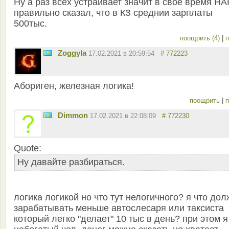
Ну а раз всех устраивает значит в свое время Н
правильно сказал, что в КЗ среднии зарплаты
500тыс.
поощрить (4)
|
п
Zoggyla
17.02.2021 в 20:59:54
# 772223
Абориген, железная логика!
поощрить
|
п
Dimmon
17.02.2021 в 22:08:09
# 772230
Quote:
Ну давайте разбираться.
логика логикой но что тут нелогичного? я что до
зарабатывать меньше автослесаря или таксиста
который легко "делает" 10 тыс в день? при этом я