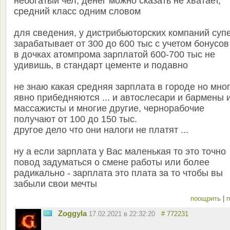
небогатый чел, денег можно сказать не хватает,
средний класс одним словом
для сведения, у дистрибьюторских компаний суп
зарабатывает от 300 до 600 тыс с учетом бонусов
в дочках атомпрома зарплатой 600-700 тыс не
удивишь, в стандарт цементе и подавно
не знаю какая средняя зарплата в городе но мно
явно прибедняются ... и автослесари и бармены 
массажисты и многие другие, чернорабочие
получают от 100 до 150 тыс.
другое дело что они налоги не платят ...
ну а если зарплата у Вас маленькая то это точно
повод задуматься о смене работы или более
радикально - зарплата это плата за то чтобы вы
забыли свои мечты
поощрить
|
п
Zoggyla
17.02.2021 в 22:32:20
# 772231