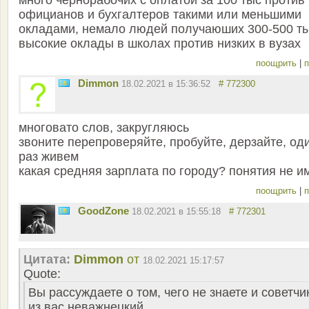
много чернорабочих с оплатой за 100 тыс против
официанов и бухгалтеров такими или меньшими
окладами, немало людей получаюших 300-500 ты
высокие оклады в школах против низких в вузах
поощрить
|
п
Dimmon
18.02.2021 в 15:36:52
# 772300
многовато слов, закругляюсь
звоните перепроверяйте, пробуйте, дерзайте, од
раз живем
какая средняя зарплата по городу? понятия не 
поощрить
|
п
GoodZone
18.02.2021 в 15:55:18
# 772301
Цитата:
Dimmon
от
18.02.2021 15:17:57
Quote:
Вы рассуждаете о том, чего не знаете и советчи
из вас неважнецкий.