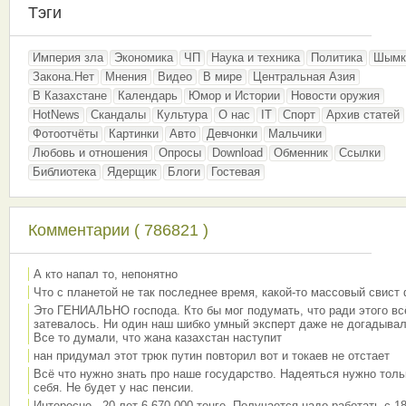
Тэги
Империя зла
Экономика
ЧП
Наука и техника
Политика
Шымк
Закона.Нет
Мнения
Видео
В мире
Центральная Азия
В Казахстане
Календарь
Юмор и Истории
Новости оружия
HotNews
Скандалы
Культура
О нас
IT
Спорт
Архив статей
Фотоотчёты
Картинки
Авто
Девчонки
Мальчики
Любовь и отношения
Опросы
Download
Обменник
Ссылки
Библиотека
Ядерщик
Блоги
Гостевая
Комментарии ( 786821 )
А кто напал то, непонятно
Что с планетой не так последнее время, какой-то массовый свист
Это ГЕНИАЛЬНО господа. Кто бы мог подумать, что ради этого вс
затевалось. Ни один наш шибко умный эксперт даже не догадывал
Все то думали, что жана казахстан наступит
нан придумал этот трюк путин повторил вот и токаев не отстает
Всё что нужно знать про наше государство. Надеяться нужно толь
себя. Не будет у нас пенсии.
Интересно - 20 лет 6 670 000 тенге. Получается надо работать с 18