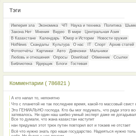
Тэги
Империя зла
Экономика
ЧП
Наука и техника
Политика
Шымк
Закона.Нет
Мнения
Видео
В мире
Центральная Азия
В Казахстане
Календарь
Юмор и Истории
Новости оружия
HotNews
Скандалы
Культура
О нас
IT
Спорт
Архив статей
Фотоотчёты
Картинки
Авто
Девчонки
Мальчики
Любовь и отношения
Опросы
Download
Обменник
Ссылки
Библиотека
Ядерщик
Блоги
Гостевая
Комментарии ( 786821 )
А кто напал то, непонятно
Что с планетой не так последнее время, какой-то массовый свист
Это ГЕНИАЛЬНО господа. Кто бы мог подумать, что ради этого вс
затевалось. Ни один наш шибко умный эксперт даже не догадывал
Все то думали, что жана казахстан наступит
нан придумал этот трюк путин повторил вот и токаев не отстает
Всё что нужно знать про наше государство. Надеяться нужно толь
себя. Не будет у нас пенсии.