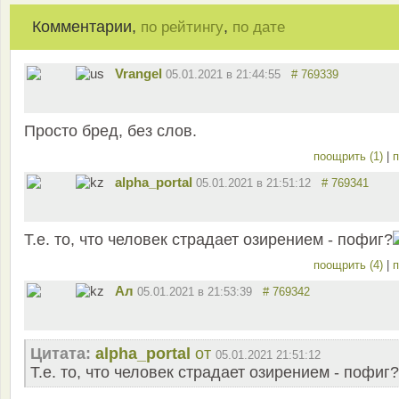
Комментарии,
,
по рейтингу
по дате
Vrangel
05.01.2021 в 21:44:55
# 769339
Просто бред, без слов.
поощрить (1)
|
п
alpha_portal
05.01.2021 в 21:51:12
# 769341
Т.е. то, что человек страдает озирением - пофиг?
поощрить (4)
|
п
Ал
05.01.2021 в 21:53:39
# 769342
Цитата:
alpha_portal
от
05.01.2021 21:51:12
Т.е. то, что человек страдает озирением - пофиг?