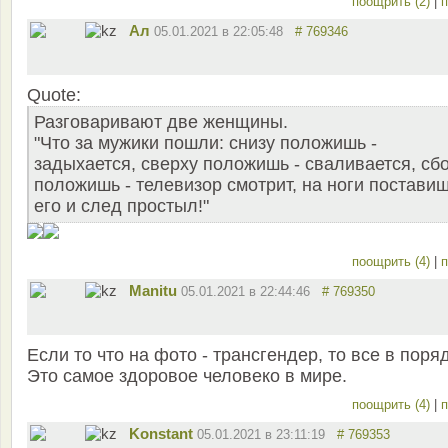
поощрить (2)
|
п
Ал
05.01.2021 в 22:05:48
# 769346
Quote:
Разговаривают две женщины.
"Что за мужики пошли: снизу положишь -
задыхается, сверху положишь - сваливается, сб
положишь - телевизор смотрит, на ноги поставиш
его и след простыл!"
поощрить (4)
|
п
Manitu
05.01.2021 в 22:44:46
# 769350
Если то что на фото - трансгендер, то все в поря
Это самое здоровое человеко в мире.
поощрить (4)
|
п
Konstant
05.01.2021 в 23:11:19
# 769353