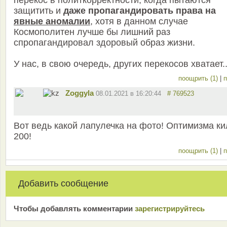
перекос в политкорректности, когда пытаются
защитить и
даже пропагандировать права на
явные аномалии
, хотя в данном случае
Космополитен лучше бы лишний раз
спропагандировал здоровый образ жизни.
У нас, в свою очередь, других перекосов хватает..
поощрить (1)
|
п
Zoggyla
08.01.2021 в 16:20:44
# 769523
Вот ведь какой лапулечка на фото! Оптимизма ки
200!
поощрить (1)
|
п
Добавить сообщение
Чтобы добавлять комментарии
зарeгиcтрирyйтeсь