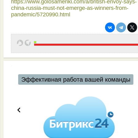
https://www.golosameriki.com/a/british-envoy-says-
china-russia-must-not-emerge-as-winners-from-
pandemic/5720990.html
Автоматизация ресторанов и кафе