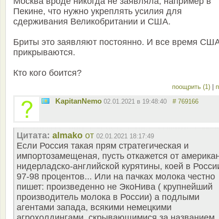
Москва вроде никогда не заявляла, например в
Пекине, что нужно укреплять усилия для
сдерживания Великобритании и США.
Бриты это заявляют постоянно. И все время СШ
прикрываются.
Кто кого боится?
поощрить (1)
|
п
KapitanNemo
02.01.2021 в 19:48:40
# 769166
Цитата:
almako
от
02.01.2021 18:17:49
Если Россия такая прям стратегическая и
импортозамещеная, пусть откажется от америка
нидерладско-английской курятины, коей в Росси
97-98 процентов... Или на пачках молока честно
пишет: произведенно не ЭкоНива ( крупнейший
производитель молока в России) а подлыми
агентами запада, всякими немецкими
агрохолдингами, скрывающимися за названием