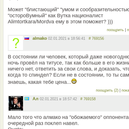
Может "блистающий" "умом и сообразительность
"остороВумный" как Вутка националист
Alimtortkara/Mordva ему в этом поможет? )))
поощрить
|
п
almako
02.01.2021 в 18:56:41
# 769156
В состоянии ли человек, который даже новогодн
ночь провёл на титусе, так как больше в его жизн
ничего нет, ответить за свои слова, и доказать, чт
когда то спиндел? Если не в состоянии, то ты сам
знаешь, какая тебе цена...
поощрить (2)
|
пока
Ал
02.01.2021 в 18:57:42
# 769158
Мало того что алмако на "обожаемого" оппонента
очередной раз поклеп навел.