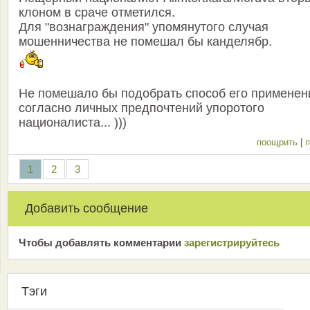
клоном в сраче отметился.
Для "вознаграждения" упомянутого случая
мошенничества не помешал бы канделябр.
Не помешало бы подобрать способ его применен
согласно личных предпочтений упоротого
националиста... )))
поощрить
|
п
1
2
3
Добавить сообщение
Чтобы добавлять комментарии
зарeгиcтрирyйтeсь
Тэги