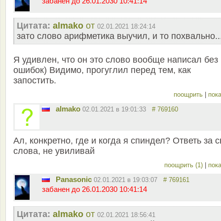
забанен до 26.01.2030 10:41:14
Цитата:
almako
от
02.01.2021 18:24:14
зато слово арифметика выучил, и то похвально..
Я удивлен, что он это слово вообще написал без
ошибок) Видимо, прогуглил перед тем, как
запостить.
поощрить
|
пока
almako
02.01.2021 в 19:01:33
# 769160
Ал, конкретно, где и когда я спиндел? Ответь за 
слова, не увиливай
поощрить (1)
|
пока
Panasonic
02.01.2021 в 19:03:07
# 769161
забанен до 26.01.2030 10:41:14
Цитата:
almako
от
02.01.2021 18:56:41