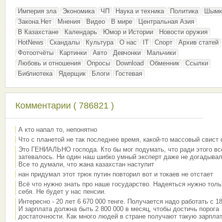
Империя зла
Экономика
ЧП
Наука и техника
Политика
Шымк
Закона.Нет
Мнения
Видео
В мире
Центральная Азия
В Казахстане
Календарь
Юмор и Истории
Новости оружия
HotNews
Скандалы
Культура
О нас
IT
Спорт
Архив статей
Фотоотчёты
Картинки
Авто
Девчонки
Мальчики
Любовь и отношения
Опросы
Download
Обменник
Ссылки
Библиотека
Ядерщик
Блоги
Гостевая
Комментарии ( 786821 )
А кто напал то, непонятно
Что с планетой не так последнее время, какой-то массовый свист
Это ГЕНИАЛЬНО господа. Кто бы мог подумать, что ради этого вс
затевалось. Ни один наш шибко умный эксперт даже не догадывал
Все то думали, что жана казахстан наступит
нан придумал этот трюк путин повторил вот и токаев не отстает
Всё что нужно знать про наше государство. Надеяться нужно толь
себя. Не будет у нас пенсии.
Интересно - 20 лет 6 670 000 тенге. Получается надо работать с 18
И зарплата должна быть 2 800 000 в месяц, чтобы достичь порога
достаточности. Как много людей в стране получают такую зарплат