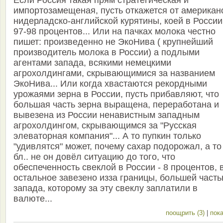
Если Россия такая прям стратегическая и
импортозамещеная, пусть откажется от американ
нидерладско-английской курятины, коей в России
97-98 процентов... Или на пачках молока честно
пишет: произведенно не ЭкоНива ( крупнейший
производитель молока в России) а подлыми
агентами запада, всякими немецкими
агрохолдингами, скрывающимися за названием
ЭкоНива... Или когда хвастаются рекордными
урожаями зерна в России, пусть прибавляют, что
большая часть зерна выращена, переработана и
вывезена из России ненавистным западным
агрохолдингом, скрывающимся за "Русская
элеваторная компания"... А то пупкин только
"удивлятся" может, почему сахар подорожал, а то
бл.. не он довёл ситуацию до того, что
обеспеченность свеклой в России - 8 процентов, 
остальное завезено изза границы, большей часть
запада, которому за эту свеклу заплатили в
валюте...
поощрить (3)
|
пока