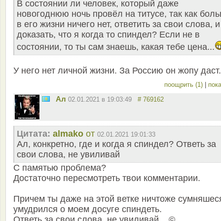
В состоянии ли человек, который даже
новогоднюю ночь провёл на титусе, так как бол
в его жизни ничего нет, ответить за свои слова, и
доказать, что я когда то спиндел? Если не в
состоянии, то ты сам знаешь, какая тебе цена...
У него нет личной жизни. За Россию он жопу даст.
поощрить (1)
|
пока
Ал
02.01.2021 в 19:03:49
# 769162
Цитата:
almako
от
02.01.2021 19:01:33
Ал, конкретно, где и когда я спиндел? Ответь за
свои слова, не увиливай
С памятью проблема?
Достаточно пересмотреть твои комментарии.
Причем ты даже на этой ветке ничтоже сумняшес
умудрился о моем досуге спиндеть.
Ответь за свои слова, не увиливай... ©