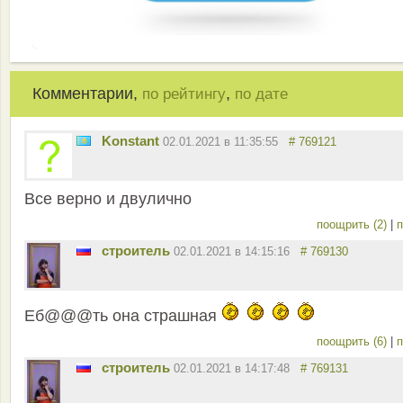
Комментарии,
,
по рейтингу
по дате
Konstant
02.01.2021 в 11:35:55
# 769121
Все верно и двулично
поощрить (2)
|
п
строитель
02.01.2021 в 14:15:16
# 769130
Еб@@@ть она страшная
поощрить (6)
|
п
строитель
02.01.2021 в 14:17:48
# 769131