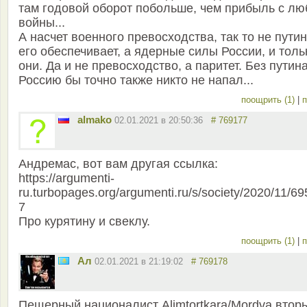
там годовой оборот побольше, чем прибыль с лю
войны...
А насчет военного превосходства, так то не путин
его обеспечивает, а ядерные силы России, и толь
они. Да и не превосходство, а паритет. Без путин
Россию бы точно также никто не напал...
поощрить (1)
|
п
almako
02.01.2021 в 20:50:36
# 769177
Андремас, вот вам другая ссылка:
https://argumenti-
ru.turbopages.org/argumenti.ru/s/society/2020/11/6
7
Про курятину и свеклу.
поощрить (1)
|
п
Ал
02.01.2021 в 21:19:02
# 769178
Пещерный националист Alimtortkara/Mordva втор