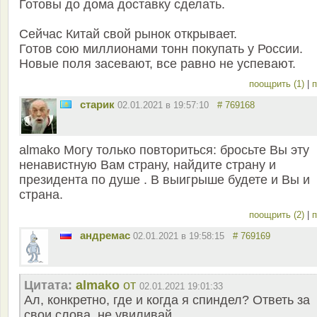
Готовы до дома доставку сделать.
Сейчас Китай свой рынок открывает.
Готов сою миллионами тонн покупать у России.
Новые поля засевают, все равно не успевают.
поощрить (1)
|
п
старик
02.01.2021 в 19:57:10
# 769168
almako Могу только повториться: бросьте Вы эту
ненавистную Вам страну, найдите страну и
президента по душе . В выигрыше будете и Вы и
страна.
поощрить (2)
|
п
андремас
02.01.2021 в 19:58:15
# 769169
Цитата:
almako
от
02.01.2021 19:01:33
Ал, конкретно, где и когда я спиндел? Ответь за
свои слова, не увиливай