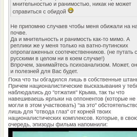
мнительностью и ранимостью, никак не может
справиться с обидой
Не припомню случаев чтобы меня обижали на н
почве.
Да и мнительность и ранимость как-то мимо. А
реплики же у меня только на ватно-путинских
опропагаженных соотечественников. (не путать 
русскими в целом ни в коем случае!)
Впрочем, занимайтесь психоанализом. Может, о
и полезней для Вас будет.
Пока что ты обгадился лишь в собственные штан
Причем националистические высказывания у теб
наблюдались до "отжатия" Крыма, так ты что
навешиваешь ярлыки на оппонентов (которые не
могли в этом участвовать) "за это" обстоятельств
лишь для "отвода глаз" от корней твоих
националистических комплексов. Которые, в сво
очередь, эпизоды фильма напомнили: