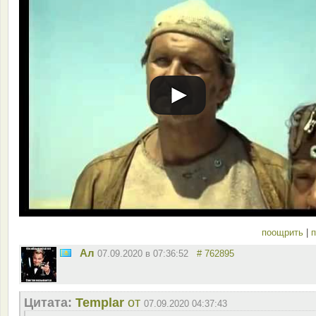
поощрить
|
п
Ал
07.09.2020 в 07:36:52
# 762895
Цитата:
Templar
от
07.09.2020 04:37:43