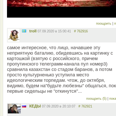
поощрить
|
п
troll
07.09.2020 в 15:00:41
# 762916
самое интересное, что лицо, начавшее эту
неприятную баталию, обидевшись на картинку с
картошкой (взятую с российского, причем
пропутинского телеграмм-канала пул номер3)
сравнила казахстан со стадом баранов, а потом
просто культурненько уступила место
идеологическим торпедам. чтож, до октября,
видимо, будем на"будьте любезны" общаться, по
первые сидельцы не "откинутся"...
поощрить (5)
|
пока
КЕДЫ
07.09.2020 в 20:10:07
# 762921