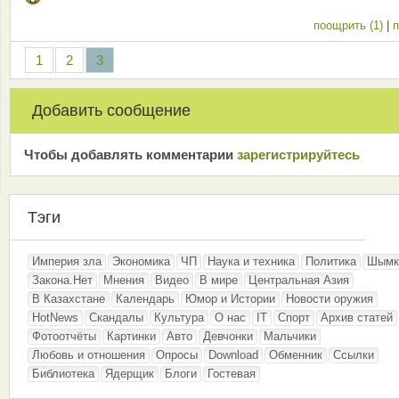
поощрить (1)
|
п
1
2
3
Добавить сообщение
Чтобы добавлять комментарии
зарeгиcтрирyйтeсь
Тэги
Империя зла
Экономика
ЧП
Наука и техника
Политика
Шымк
Закона.Нет
Мнения
Видео
В мире
Центральная Азия
В Казахстане
Календарь
Юмор и Истории
Новости оружия
HotNews
Скандалы
Культура
О нас
IT
Спорт
Архив статей
Фотоотчёты
Картинки
Авто
Девчонки
Мальчики
Любовь и отношения
Опросы
Download
Обменник
Ссылки
Библиотека
Ядерщик
Блоги
Гостевая