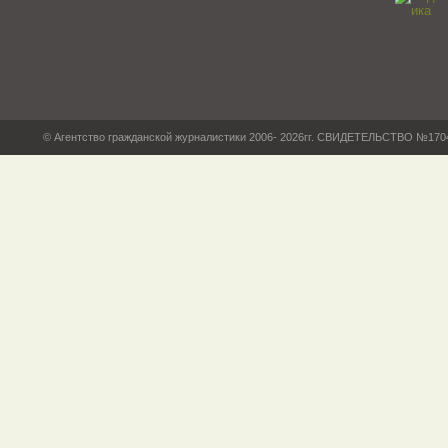
© Агентство гражданской журналистики 2006- 2026гг. СВИДЕТЕЛЬСТВО №17