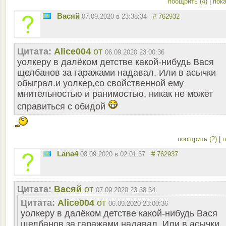
поощрить (4)
|
пока
Васяй
07.09.2020 в 23:38:34
# 762932
Цитата:
Alice004
от
06.09.2020 23:00:36
уолкеру в далёком детстве какой-нибудь Вася
щелбанов за гаражами надавал. Или в асычки
обыграл.и уолкер,со свойственной ему
мнительностью и ранимостью, никак не может
справиться с обидой
поощрить (2)
|
п
Lana4
08.09.2020 в 02:01:57
# 762937
Цитата:
Васяй
от
07.09.2020 23:38:34
Цитата:
Alice004
от
06.09.2020 23:00:36
уолкеру в далёком детстве какой-нибудь Вася
щелбанов за гаражами надавал. Или в асычки