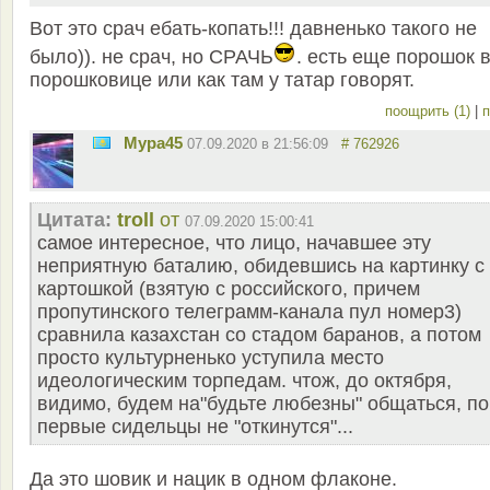
Вот это срач ебать-копать!!! давненько такого не
было)). не срач, но СРАЧЬ
. есть еще порошок 
порошковице или как там у татар говорят.
поощрить (1)
|
п
Мура45
07.09.2020 в 21:56:09
# 762926
Цитата:
troll
от
07.09.2020 15:00:41
самое интересное, что лицо, начавшее эту
неприятную баталию, обидевшись на картинку с
картошкой (взятую с российского, причем
пропутинского телеграмм-канала пул номер3)
сравнила казахстан со стадом баранов, а потом
просто культурненько уступила место
идеологическим торпедам. чтож, до октября,
видимо, будем на"будьте любезны" общаться, по
первые сидельцы не "откинутся"...
Да это шовик и нацик в одном флаконе.