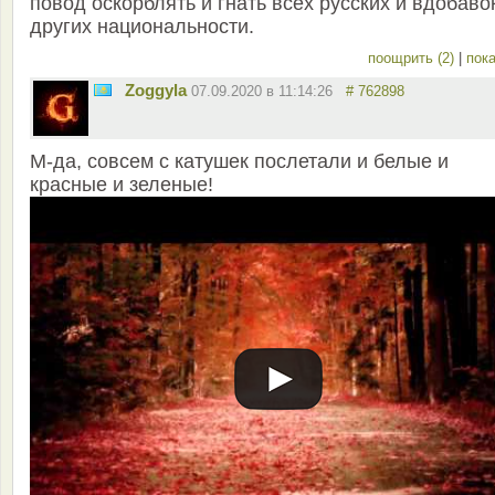
повод оскорблять и гнать всех русских и вдобаво
других национальности.
поощрить (2)
|
пока
Zoggyla
07.09.2020 в 11:14:26
# 762898
М-да, совсем с катушек послетали и белые и
красные и зеленые!