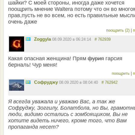
шайки? С моей стороны, иногда даже хочется
поощрить мнение Walterа потому что он во много
прав,пусть не во всем, но есть правильные мысл
очень даже
поощрить (2)
|
п
Zoggyla
08.09.2020 в 06:24:14
# 762939
Какая опасная женщина! Прям
фурия
гарсия
берналь! Чур меня!
поощрить
|
п
Софруджу
08.09.2020 в 08:04:40
# 762942
Я всегда уважала и уважаю Вас, а так же
Софруджу, Зоггилу, Болатбола, но Вы, грамотн
люди, видимо остались с зомбоящиком, Вы не
хотите видеть ничего, кроме того, что Вам
пропаганда несет?