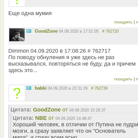
Еще одна мумия
поощрить
|
п
GoodZone
04.09.2020 в 17:51:05
# 762720
Dimmon 04.09.2020 в 17:08:26 # 762717
По поводу обнуления я уже здесь не раз
высказывался, повторяться не буду, да и причем
здесь это...
поощрить
|
п
babki
04.09.2020 в 23:31:29
# 762739
Цитата:
GoodZone
от
04.09.2020 15:28:37
Цитата:
NBE
от
04.09.2020 14:48:47
Хороший человек, в отличии от Путина не пудри
мозги, а сразу заявляет что он "Основатель
мира", и сразу всем ясно.