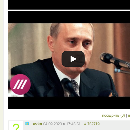
поощрить (3)
|
п
vvka
04.09.2020 в 17:45:51
# 762719