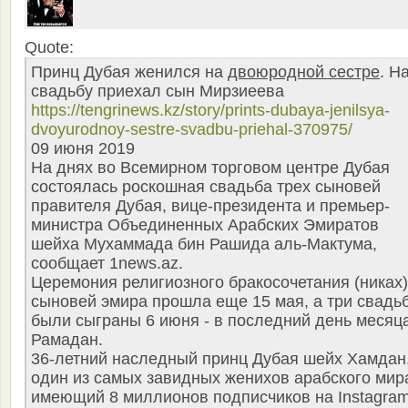
Quote:
Принц Дубая женился на
двоюродной сестре
. Н
свадьбу приехал сын Мирзиеева
https://tengrinews.kz/story/prints-dubaya-jenilsya-
dvoyurodnoy-sestre-svadbu-priehal-370975/
09 июня 2019
На днях во Всемирном торговом центре Дубая
состоялась роскошная свадьба трех сыновей
правителя Дубая, вице-президента и премьер-
министра Объединенных Арабских Эмиратов
шейха Мухаммада бин Рашида аль-Мактума,
сообщает 1news.az.
Церемония религиозного бракосочетания (никах)
сыновей эмира прошла еще 15 мая, а три свадь
были сыграны 6 июня - в последний день месяц
Рамадан.
36-летний наследный принц Дубая шейх Хамдан
один из самых завидных женихов арабского мир
имеющий 8 миллионов подписчиков на Instagram