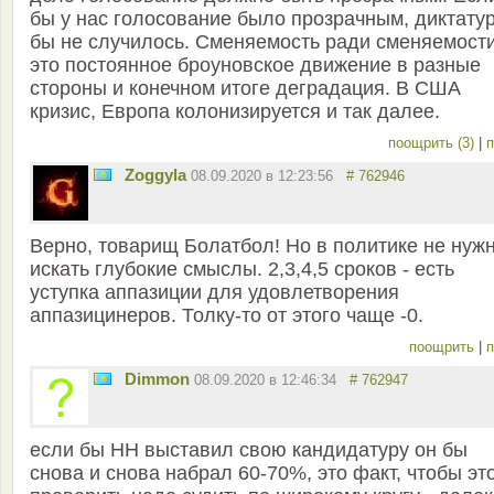
бы у нас голосование было прозрачным, диктату
бы не случилось. Сменяемость ради сменяемост
это постоянное броуновское движение в разные
стороны и конечном итоге деградация. В США
кризис, Европа колонизируется и так далее.
поощрить (3)
|
п
Zoggyla
08.09.2020 в 12:23:56
# 762946
Верно, товарищ Болатбол! Но в политике не нуж
искать глубокие смыслы. 2,3,4,5 сроков - есть
уступка аппазиции для удовлетворения
аппазицинеров. Толку-то от этого чаще -0.
поощрить
|
п
Dimmon
08.09.2020 в 12:46:34
# 762947
если бы НН выставил свою кандидатуру он бы
снова и снова набрал 60-70%, это факт, чтобы эт