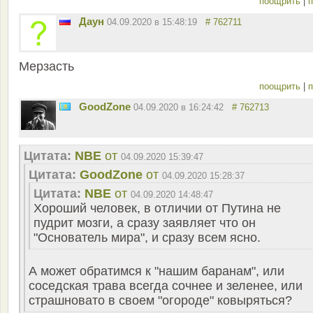
поощрить
|
п
Даун
04.09.2020 в 15:48:19
# 762711
Мерзасть
поощрить
|
п
GoodZone
04.09.2020 в 16:24:42
# 762713
Цитата:
NBE
от
04.09.2020 15:39:47
Цитата:
GoodZone
от
04.09.2020 15:28:37
Цитата:
NBE
от
04.09.2020 14:48:47
Хороший человек, в отличии от Путина не
пудрит мозги, а сразу заявляет что он
"Основатель мира", и сразу всем ясно.
А может обратимся к "нашим баранам", или
соседская трава всегда сочнее и зеленее, или
страшновато в своем "огороде" ковыряться?