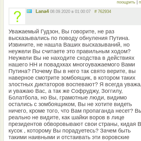
поощрить
|
п
Lana4
08.09.2020 в 01:00:07
# 762934
Уважаемый Гудзон, Вы говорите, не раз
высказывались по поводу обнуления Путина.
Извините, не нашла Ваших высказываний, но
неужели Вы считаете это правильным ходом?
Неужели Вы не находите сходства в действиях
нашего НН и повадхках многоуважаемого Вами
Путина? Почему Вы в него так свято верите, вы
наверное смотрите зомбоящик, в котором таких
злостных диктаторов воспевают? Я всегда уваж
и уважаю Вас, а так же Софруджу, Зоггилу,
Болатбола, но Вы, грамотные люди, видимо
остались с зомбоящиком, Вы не хотите видеть
ничего, кроме того, что Вам пропаганда несет? В
реально не видите, как шайки воров в лице
президентов обворовывают свои страны, кидая 
кусок , которому Вы порадуетесь? Зачем быть
такими наивными и отстаивать эти воровские