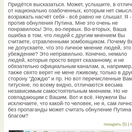
Придётся высказаться. Может, услышите, в отлич
от национально озабоченных, которым нет смысл
возражать насчёт себя - всё равно не слышат. Я -
против обнуления Путина. Мне это очень не
понравилось! Это, во-первых. Во-вторых, Ваша
ошибка в том, что людей с другим мнением Вы
считаете, отравленными зомбоящиком. Почему В
не допускаете, что это личное мнение людей, это
убеждение? Это неправильно. Конечно, немало
людей, которые просто верят сказанному, и не
обязательно официальным каналам, а, например
также свято верят не мене лживому, только в др
сторону "Дождю" и пр. Но вот перечисленные Ва
титусяне, по всему видно, отличаются весьма
независимым самостоятельным мнением. Но не
совпадающим с Вашим. Вот и всё. Неужели Вы
исключаете, что какой-то человек, не я, сам личн
без пропаганды может считать обнуление Путина
благом?
поощрить (5)
|
п