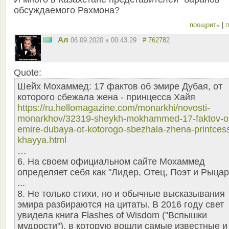
обсуждаемого Рахмона?
поощрить
|
п
Ал
06.09.2020 в 00:43:29
# 762782
Quote:
Шейх Мохаммед: 17 фактов об эмире Дубая, от
которого сбежала жена - принцесса Хайя
https://ru.hellomagazine.com/monarkhi/novosti-
monarkhov/32319-sheykh-mokhammed-17-faktov-o
emire-dubaya-ot-kotorogo-sbezhala-zhena-printces
khayya.html
…
6. На своем официальном сайте Мохаммед
определяет себя как "Лидер, Отец, Поэт и Рыцар
...
8. Не только стихи, но и обычные высказывания
эмира разбираются на цитаты. В 2016 году свет
увидела книга Flashes of Wisdom ("Вспышки
мудрости"), в которую вошли самые известные и