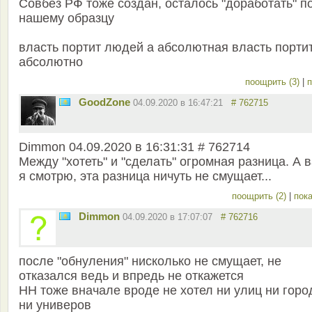
Совбез РФ тоже создан, осталось "доработать" п
нашему образцу
власть портит людей а абсолютная власть порти
абсолютно
поощрить (3)
|
п
GoodZone
04.09.2020 в 16:47:21
# 762715
Dimmon 04.09.2020 в 16:31:31 # 762714
Между "хотеть" и "сделать" огромная разница. А в
я смотрю, эта разница ничуть не смущает...
поощрить (2)
|
пока
Dimmon
04.09.2020 в 17:07:07
# 762716
после "обнуления" нисколько не смущает, не
отказался ведь и впредь не откажется
НН тоже вначале вроде не хотел ни улиц ни горо
ни универов