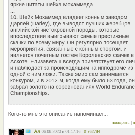
яркие цитаты шейха Мохаммеда.
...
10. Шейх Мохаммед владеет конным заводом
Дарлей (Darley), где выводят лучших жеребцов
английской чистокровной породы, которые
впоследствии выигрывают самые престижные
скачки по всему миру. Он регулярно посещает
мероприятия, связанные с конным спортом, и
является почетным гостем Королевских скачек в
Аскоте. Елизавета II всегда приветствует его ли
и наблюдает за происходящим на ипподроме из
одной с ним ложи. Также эмир сам занимается
конкуром, и в 2012-м, когда ему было 63 года, он
забрал золото на соревнованиях World Enduranc
Championships.
...
Кого-то мне это описание напоминает...
поощрить
|
п
Ал
06.09.2020 в 01:17:16
# 762784