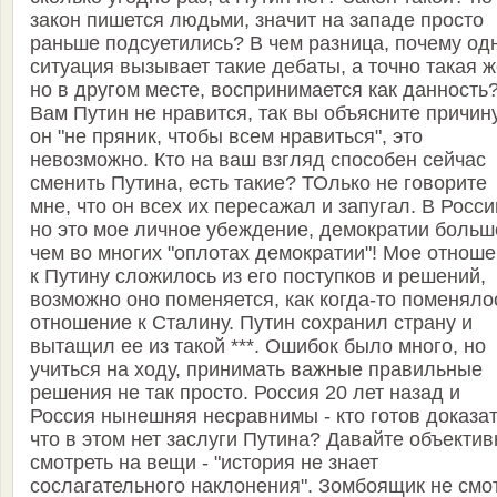
закон пишется людьми, значит на западе просто
раньше подсуетились? В чем разница, почему од
ситуация вызывает такие дебаты, а точно такая ж
но в другом месте, воспринимается как данность
Вам Путин не нравится, так вы объясните причину
он "не пряник, чтобы всем нравиться", это
невозможно. Кто на ваш взгляд способен сейчас
сменить Путина, есть такие? ТОлько не говорите
мне, что он всех их пересажал и запугал. В Росси
но это мое личное убеждение, демократии больш
чем во многих "оплотах демократии"! Мое отнош
к Путину сложилось из его поступков и решений,
возможно оно поменяется, как когда-то поменяло
отношение к Сталину. Путин сохранил страну и
вытащил ее из такой ***. Ошибок было много, но
учиться на ходу, принимать важные правильные
решения не так просто. Россия 20 лет назад и
Россия нынешняя несравнимы - кто готов доказат
что в этом нет заслуги Путина? Давайте объектив
смотреть на вещи - "история не знает
сослагательного наклонения". Зомбоящик не смо