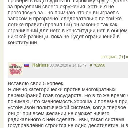
проверить надо судить по широкому кругу - дале
за пределами своего окружения. хоть и я не
проголосую за - но признаю что он выиграет с
запасом и прозрачно. следовательно по той же
логике правит (правил бы) он законно так как
ограничений для него в конституции нет. в общем
никакой разницы. пока не будет ограничений в
конституции.
поощрить (1)
|
п
Hairless
08.09.2020 в 14:18:47
# 762950
Вставлю свои 5 копеек.
Я лично категорически против многократных
переизбраний глав государств. Но в то же время 
понимаю, что сменяемость хороша и полезна при
устойчивой политической системе, когда "первое
лицо" при всем желании не сможет ничего
радикального с ней сделать. Увы, такая система
госуправления строится не одно десятилетие, и 