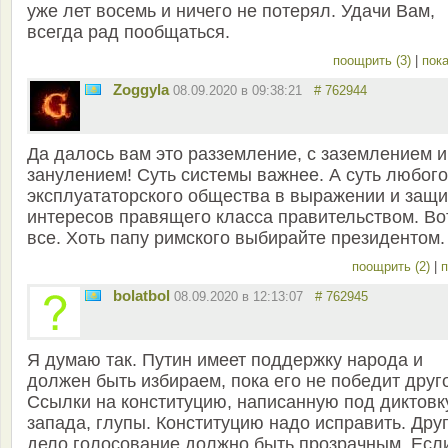
уже лет восемь и ничего не потерял. Удачи Вам,
всегда рад пообщаться.
поощрить (3)
|
пока
Zoggyla
08.09.2020 в 09:38:21
# 762944
Да далось вам это разземление, с заземлением и
занулением! Суть системы важнее. А суть любого
эксплуататорского общества в выражении и защи
интересов правящего класса правительством. Во
все. Хоть папу римского выбирайте президентом.
поощрить (2)
|
п
bolatbol
08.09.2020 в 12:13:07
# 762945
Я думаю так. Путин имеет поддержку народа и
должен быть избираем, пока его не победит друг
Ссылки на конституцию, написанную под диктовк
запада, глупы. Конституцию надо исправить. Дру
дело голосование должно быть прозрачным. Есл