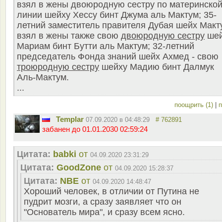
взял в жены двоюродную сестру по материнско
линии шейху Хессу бинт Джума аль Мактум; 35-
летний заместитель правителя Дубая шейх Макт
взял в жены также свою
двоюродную сестру
шей
Мариам бинт Бутти аль Мактум; 32-летний
председатель Фонда знаний шейх Ахмед - свою
троюродную сестру
шейху Мадию бинт Далмук
Аль-Мактум.
...
поощрить (1)
|
п
Templar
07.09.2020 в 04:48:29
# 762891
забанен до 01.01.2030 02:59:24
Цитата:
babki
от
04.09.2020 23:31:29
Цитата:
GoodZone
от
04.09.2020 15:28:37
Цитата:
NBE
от
04.09.2020 14:48:47
Хороший человек, в отличии от Путина не
пудрит мозги, а сразу заявляет что он
"Основатель мира", и сразу всем ясно.