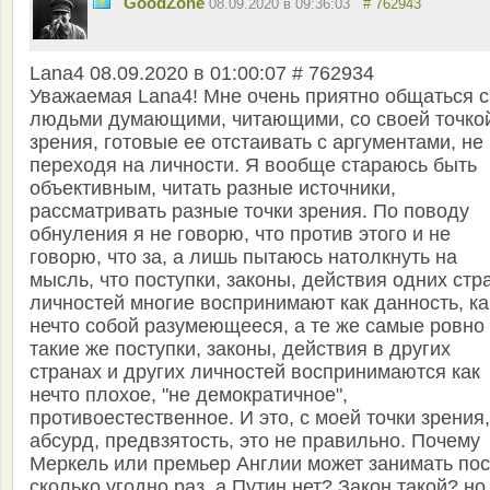
GoodZone
08.09.2020 в 09:36:03
# 762943
Lana4 08.09.2020 в 01:00:07 # 762934
Уважаемая Lana4! Мне очень приятно общаться с
людьми думающими, читающими, со своей точко
зрения, готовые ее отстаивать с аргументами, не
переходя на личности. Я вообще стараюсь быть
объективным, читать разные источники,
рассматривать разные точки зрения. По поводу
обнуления я не говорю, что против этого и не
говорю, что за, а лишь пытаюсь натолкнуть на
мысль, что поступки, законы, действия одних стр
личностей многие воспринимают как данность, ка
нечто собой разумеющееся, а те же самые ровно
такие же поступки, законы, действия в других
странах и других личностей воспринимаются как
нечто плохое, "не демократичное",
противоестественное. И это, с моей точки зрения,
абсурд, предвзятость, это не правильно. Почему
Меркель или премьер Англии может занимать пос
сколько угодно раз, а Путин нет? Закон такой? но