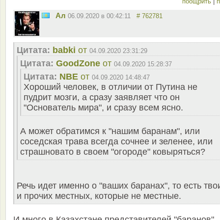
поощрить
|
п
Ал
06.09.2020 в 00:42:11
# 762781
Цитата:
babki
от
04.09.2020 23:31:29
Цитата:
GoodZone
от
04.09.2020 15:28:37
Цитата:
NBE
от
04.09.2020 14:48:47
Хороший человек, в отличии от Путина не
пудрит мозги, а сразу заявляет что он
"Основатель мира", и сразу всем ясно.
А может обратимся к "нашим баранам", или
соседская трава всегда сочнее и зеленее, или
страшновато в своем "огороде" ковыряться?
Речь идет именно о "ваших баранах", то есть тво
и прочих местных, которые не местные.
И много в Казахстане представителей "баранов"