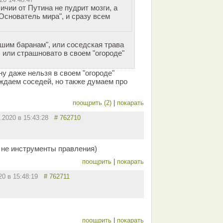
ичии от Путина не пудрит мозги, а
"Основатель мира", и сразу всем
ашим баранам", или соседская трава
, или страшновато в своем "огороде"
ну даже нельзя в своем "огороде"
уждаем соседей, но также думаем про
поощрить (2)
|
покарать
9.2020 в 15:43:28
# 762710
 не инструменты правления)
поощрить
|
покарать
020 в 15:48:19
# 762711
поощрить
|
покарать