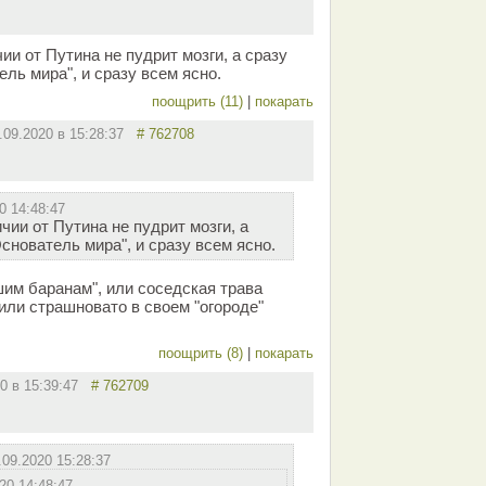
ии от Путина не пудрит мозги, а сразу
ель мира", и сразу всем ясно.
поощрить (11)
|
покарать
.09.2020 в 15:28:37
# 762708
0 14:48:47
чии от Путина не пудрит мозги, а
Основатель мира", и сразу всем ясно.
шим баранам", или соседская трава
 или страшновато в своем "огороде"
поощрить (8)
|
покарать
20 в 15:39:47
# 762709
.09.2020 15:28:37
20 14:48:47