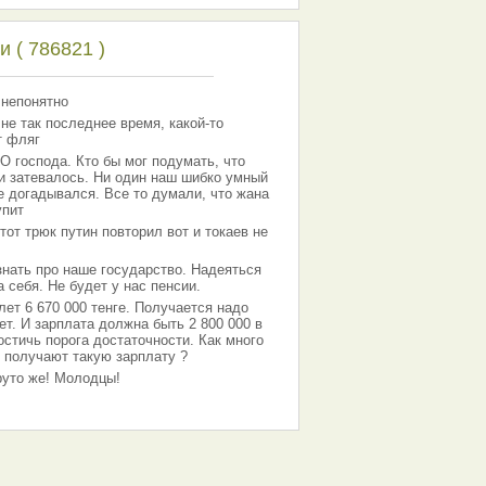
 ( 786821 )
 непонятно
 не так последнее время, какой-то
т фляг
господа. Кто бы мог подумать, что
 и затевалось. Ни один наш шибко умный
е догадывался. Все то думали, что жана
упит
тот трюк путин повторил вот и токаев не
знать про наше государство. Надеяться
 себя. Не будет у нас пенсии.
лет 6 670 000 тенге. Получается надо
ет. И зарплата должна быть 2 800 000 в
остичь порога достаточности. Как много
 получают такую зарплату ?
Круто же! Молодцы!