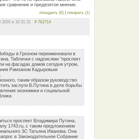
ное сравнение и предвзятое мнение.
поощрить (6)
|
покарать (1)
9.2020 в 16:31:31
# 762714
Победы в Грозном переименовали в
ина. Таблички с надписями "проспект
ли на фасадах домов сегодня утром,
исания Рамзаном Кадыровым
.
розного, таким образом руководство
тить заслуги В.Путина в деле борьбы
овления экономики и социальной
блики.
иться проспект Владимира Путина.
алу 1743.ru, с таким предложением
онального ЗС Татьяна Иванова. Она
запрос в Законодательное Собрание