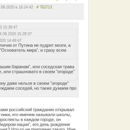
.09.2020 в 16:24:42
# 762713
0 15:39:47
4.09.2020 15:28:37
020 14:48:47
личии от Путина не пудрит мозги, а
 "Основатель мира", и сразу всем
нашим баранам", или соседская трава
е, или страшновато в своем "огороде"
ону даже нельзя в своем "огороде"
суждаем соседей, но также думаем про
вами российский гражданин открывал
ники, его именем называли школы,
проспекты в каждом городе, он
идером нации", его день рождения
ик? Что-то не припомню такого. Мне