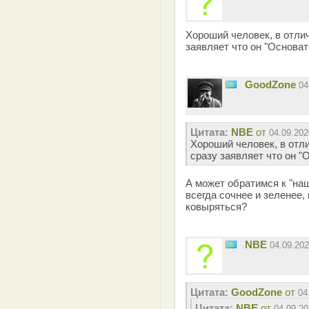
Хороший человек, в отлич
заявляет что он "Основат
GoodZone
04
Цитата:
NBE
от
04.09.202
Хороший человек, в отли
сразу заявляет что он "
А может обратимся к "на
всегда сочнее и зеленее,
ковыряться?
NBE
04.09.20
Цитата:
GoodZone
от
04
Цитата:
NBE
от
04.09.20