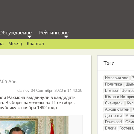
Обсуждаемое
Рейтинговое
ца
Месяц
Квартал
Тэги
Империя зла
Абв
Абв
Политика
Шым
danilov 04 Сентября 2020 в 14:40:38
В мире
Центр
Юмор и Истори
ли Рахмона выдвинули в кандидаты
а. Выборы намечены на 11 октября.
Скандалы
Кул
публику с ноября 1992 года
Архив статей
Девчонки
Мал
Download
Обм
Блоги
Гостева