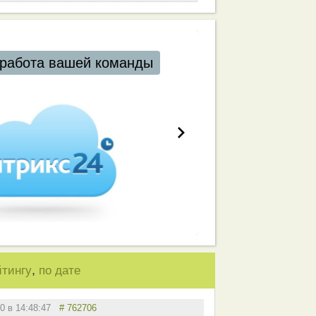
работа вашей команды
,
йтингу
по дате
20 в 14:48:47
# 762706