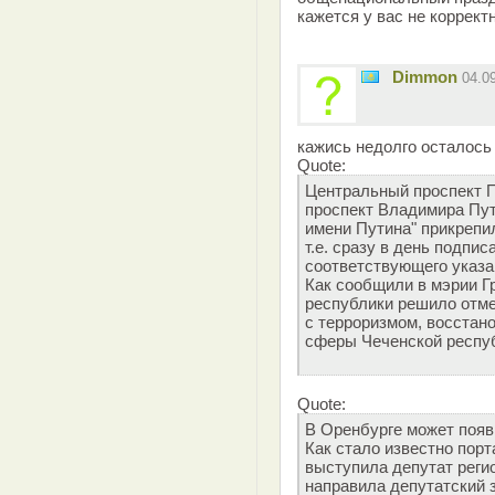
кажется у вас не коррект
Dimmon
04.0
кажись недолго осталось
Quote:
Центральный проспект 
проспект Владимира Пут
имени Путина" прикрепи
т.е. сразу в день подп
соответствующего указа
Как сообщили в мэрии Г
республики решило отме
с терроризмом, восстан
сферы Чеченской респу
Quote:
В Оренбурге может появ
Как стало известно порт
выступила депутат реги
направила депутатский 