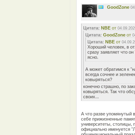
GoodZone
04
Цитата:
NBE
от
04.09.202
Цитата:
GoodZone
от
0
Цитата:
NBE
от
04.09.2
Хороший человек, в от
сразу заявляет что он
ясно.
А может обратимся к "
всегда сочнее и зелене
ковыряться?
конечно страшно, по зак
ковыряться. Так что об
своих...
А что разве упомянутый 
себе прижизненные памят
университеты, столицы, 
официально именуется "Л
общенациональный праздн