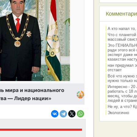
Комментарии
А кто напал то,
Что с планетой
массовый свис
Это ГЕНИАЛЬНО 
ради этого всё
эксперт даже н
казахстан наст
нан придумал э
отстает
Всё что нужно 
нужно только на
Интересно - 20 
работать с 18 л
месяц, чтобы д
людей в стране
Не ну, а что? 
Экологично