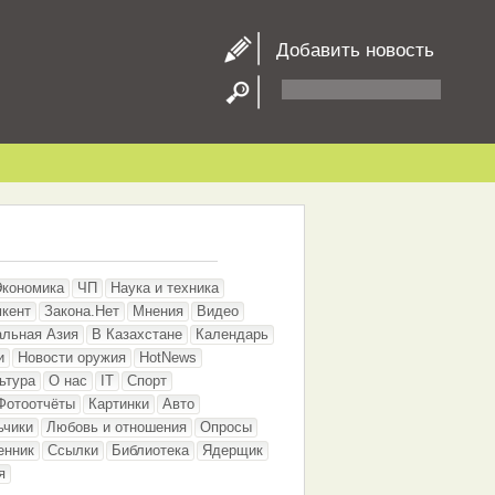
Добавить новость
Экономика
ЧП
Наука и техника
кент
Закона.Нет
Мнения
Видео
альная Азия
В Казахстане
Календарь
и
Новости оружия
HotNews
ьтура
О нас
IT
Спорт
Фотоотчёты
Картинки
Авто
ьчики
Любовь и отношения
Опросы
енник
Ссылки
Библиотека
Ядерщик
я