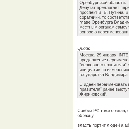
Оренбургской области.
Депутат предлагает пер
проспект В. В. Путина. 
соратники, то соответс
главе Оренбурга Влади
местным органам самоу
вопрос о переименовани
Quote:
Москва. 29 января. INT
предложение переимено
"верховного правителя"
инициатив по изменению 
государства Владимира 
С идеей переименовать 
правителя" ранее выст
Жириновский.
Совбез РФ тоже создан, 
образцу
власть портит людей а а