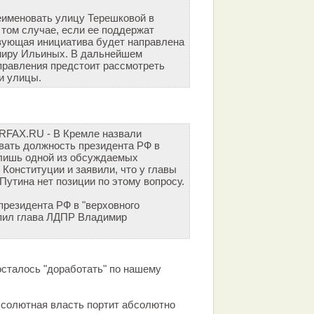
еименовать улицу Терешковой в
В том случае, если ее поддержат
твующая инициатива будет направлена
миру Ильиных. В дальнейшем
правления предстоит рассмотреть
и улицы.
ERFAX.RU - В Кремле назвали
вать должность президента РФ в
 лишь одной из обсуждаемых
Конституции и заявили, что у главы
Путина нет позиции по этому вопросу.
президента РФ в "верховного
упил глава ЛДПР Владимир
осталось "доработать" по нашему
бсолютная власть портит абсолютно