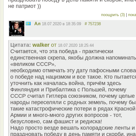
не патриот ))
поощрить (3)
|
пока
Ал
18.07.2020 в 18:35:09
# 757238
Цитата:
walker
от
18.07.2020 18:25:44
Считается, что эта победа - практически
единственная скрепа, якобы должна напоминать
«великом СССР»,
необходимо отмечать эту дату пафосными слов
о победе над нацизмом и все такое. Кто пытаетс
уточнить как началась война, причём здесь
Финляндия и Прибалтика с Польшей, почему
СССР считал Гитлера союзником, почему целые
народы переселяли с родных земель, почему б
такие катастрофические потери в рядах Красной
Армии и много-много других вопросов - тот,
безусловно, сам фашист и редиска!
Надо просто везде вешать колорадские ленты и
праздновать победу в день памяти и скорби, ина