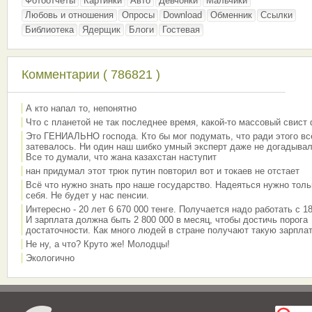
Фотоотчёты
Картинки
Авто
Девчонки
Мальчики
Любовь и отношения
Опросы
Download
Обменник
Ссылки
Библиотека
Ядерщик
Блоги
Гостевая
Комментарии ( 786821 )
А кто напал то, непонятно
Что с планетой не так последнее время, какой-то массовый свист
Это ГЕНИАЛЬНО господа. Кто бы мог подумать, что ради этого вс
затевалось. Ни один наш шибко умный эксперт даже не догадывал
Все то думали, что жана казахстан наступит
нан придумал этот трюк путин повторил вот и токаев не отстает
Всё что нужно знать про наше государство. Надеяться нужно толь
себя. Не будет у нас пенсии.
Интересно - 20 лет 6 670 000 тенге. Получается надо работать с 18
И зарплата должна быть 2 800 000 в месяц, чтобы достичь порога
достаточности. Как много людей в стране получают такую зарплат
Не ну, а что? Круто же! Молодцы!
Экологично