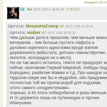
поощрить (4)
|
п
Ал
18.07.2020 в 20:55:49
# 757272
Цитата:
МишкаНаСевер
от
18.07.2020 20:20:01
Цитата:
walker
от
18.07.2020 18:59:22
Чем дальше дата в прошлом, чем меньше живы
ветеранов - тем больше пустого пафоса и
духовно-скрепного идиотизма вроде взятия
деревянного рейхстага, детских гимнастёрочек-
пилоток, колорадок не к месту,
Но не так много осталось. Никто не празднует ж
сейчас окончание Первой Мировой, победы под
Бородино, разбитие Мамая и т.д. Про шведов н
Чудском озере как бы и неудобно, ибо придума
полностью той же пропагандой для подъема
этого самого «поцреотизьма».
Хорошо, в Кз этого победобесия в разы меньше
И то держится лишь на путиноидах и прочих
ебанушках.