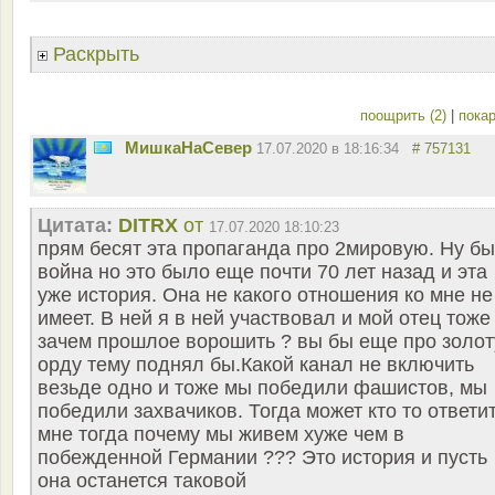
Раскрыть
поощрить (2)
|
покар
МишкаНаСевер
17.07.2020 в 18:16:34
# 757131
Цитата:
DITRX
от
17.07.2020 18:10:23
прям бесят эта пропаганда про 2мировую. Ну б
война но это было еще почти 70 лет назад и эта
уже история. Она не какого отношения ко мне не
имеет. В ней я в ней участвовал и мой отец тоже
зачем прошлое ворошить ? вы бы еще про золо
орду тему поднял бы.Какой канал не включить
везьде одно и тоже мы победили фашистов, мы
победили захвачиков. Тогда может кто то ответи
мне тогда почему мы живем хуже чем в
побежденной Германии ??? Это история и пусть
она останется таковой