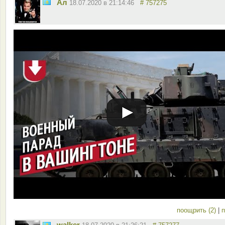
Ал
18.07.2020 в 21:14:46
# 757275
поощрить (2)
|
п
walker