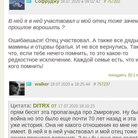
Софруджу
18.07.2020 в 09:02:42
# 757202
В ней я в ней участвовал и мой отец тоже заче
прошлое ворошить ?
Ошибаешься! Отец участвовал. А также все дядьк
мамины и отцовы братья. И не все вернулись. Та
что, если тебе нечего помнить, то это какое-то
редкостное исключение. Каждой семье есть, что 
кого помнить!
поощрить (6)
|
п
walker
18.07.2020 в 18:25:44
# 757237
Цитата:
DITRX
от
17.07.2020 18:10:23
прям бесят эта пропаганда про 2мировую. Ну б
война но это было еще почти 70 лет назад и эта
уже история. Она не какого отношения ко мне не
имеет. В ней я в ней участвовал и мой отец тоже
зачем прошлое ворошить ? вы бы еще про золо