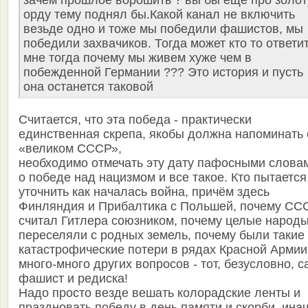
орду тему поднял бы.Какой канал не включить
везьде одно и тоже мы победили фашистов, мы
победили захвачиков. Тогда может кто то ответи
мне тогда почему мы живем хуже чем в
побежденной Германии ??? Это история и пусть
она останется таковой
Считается, что эта победа - практически
единственная скрепа, якобы должна напоминать 
«великом СССР»,
необходимо отмечать эту дату пафосными слова
о победе над нацизмом и все такое. Кто пытается
уточнить как началась война, причём здесь
Финляндия и Прибалтика с Польшей, почему СС
считал Гитлера союзником, почему целые народ
переселяли с родных земель, почему были такие
катастрофические потери в рядах Красной Армии
много-много других вопросов - тот, безусловно, с
фашист и редиска!
Надо просто везде вешать колорадские ленты и
праздновать победу в день памяти и скорби, ина