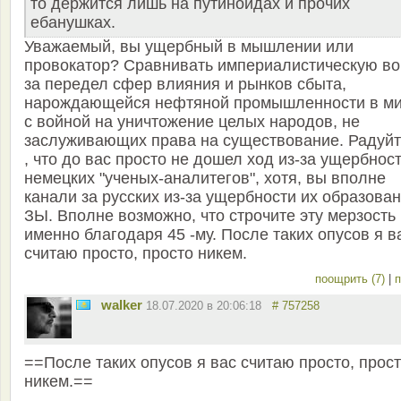
то держится лишь на путиноидах и прочих
ебанушках.
Уважаемый, вы ущербный в мышлении или
провокатор? Сравнивать империалистическую во
за передел сфер влияния и рынков сбыта,
нарождающейся нефтяной промышленности в ми
с войной на уничтожение целых народов, не
заслуживающих права на существование. Радуйт
, что до вас просто не дошел ход из-за ущербнос
немецких "ученых-аналитегов", хотя, вы вполне
канали за русских из-за ущербности их образован
ЗЫ. Вполне возможно, что строчите эту мерзость
именно благодаря 45 -му. После таких опусов я в
считаю просто, просто никем.
поощрить (7)
|
п
walker
18.07.2020 в 20:06:18
# 757258
==После таких опусов я вас считаю просто, прос
никем.==