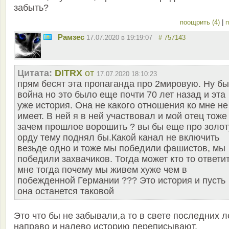
забыть?
поощрить (4)
|
п
Рамзес
17.07.2020 в 19:19:07
# 757143
Цитата:
DITRX
от
17.07.2020 18:10:23
прям бесят эта пропаганда про 2мировую. Ну б
война но это было еще почти 70 лет назад и эта
уже история. Она не какого отношения ко мне не
имеет. В ней я в ней участвовал и мой отец тоже
зачем прошлое ворошить ? вы бы еще про золо
орду тему поднял бы.Какой канал не включить
везьде одно и тоже мы победили фашистов, мы
победили захвачиков. Тогда может кто то ответи
мне тогда почему мы живем хуже чем в
побежденной Германии ??? Это история и пусть
она останется таковой
Это что бы не забывали,а то в свете последних л
направо и налево историю переписывают.