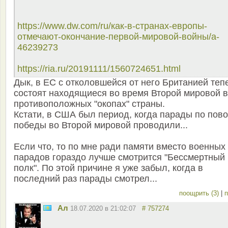
https://www.dw.com/ru/как-в-странах-европы-
отмечают-окончание-первой-мировой-войны/a-
46239273
https://ria.ru/20191111/1560724651.html
Дык, в ЕС с отколовшейся от него Британией теп
состоят находящиеся во время Второй мировой в
противоположных "окопах" страны.
Кстати, в США был период, когда парады по пов
победы во Второй мировой проводили...
Если что, то по мне ради памяти вместо военных
парадов гораздо лучше смотрится "Бессмертный
полк". По этой причине я уже забыл, когда в
последний раз парады смотрел...
поощрить (3)
|
п
Ал
18.07.2020 в 21:02:07
# 757274