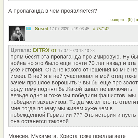
А пропаганда в чем проявляется?
поощрить (8)
|
п
Sosed
17.07.2020 в 19:03:45
# 757142
Цитата:
DITRX
от
17.07.2020 18:10:23
прям бесят эта пропаганда про 2мировую. Ну б
война но это было еще почти 70 лет назад и эта
уже история. Она не какого отношения ко мне не
имеет. В ней я в ней участвовал и мой отец тоже
зачем прошлое ворошить ? вы бы еще про золо
орду тему поднял бы.Какой канал не включить
везьде одно и тоже мы победили фашистов, мы
победили захвачиков. Тогда может кто то ответи
мне тогда почему мы живем хуже чем в
побежденной Германии ??? Это история и пусть
она останется таковой
Моисея, Мухамета, Христа тоже предлагаете