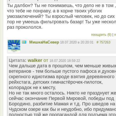
Ты далбон? Ты не понимаешь, что дело не в том ,
что тебе не понраву, а в корне твоих убогих
умозаключений? Ты взрослый человек, но до сих
пор не умеешь фильтровать базар! Ты уже неско
раз прокололся.
поощрить (6)
|
п
МишкаНаСевер
18.07.2020 в 20:20:01
# 757263
Цитата:
walker
от
18.07.2020 18:59:22
Чем дальше дата в прошлом, чем меньше живы
ветеранов - тем больше пустого пафоса и духов
скрепного идиотизма вроде взятия деревянного
рейхстага, детских гимнастёрочек-пилоток,
колорадок не к месту,
Но не так много осталось. Никто не празднует ж
сейчас окончание Первой Мировой, победы под
Бородино, разбитие Мамая и т.д. Про шведов на
Чудском озере как бы и неудобно, ибо придуман
полностью той же пропагандой для подъема это