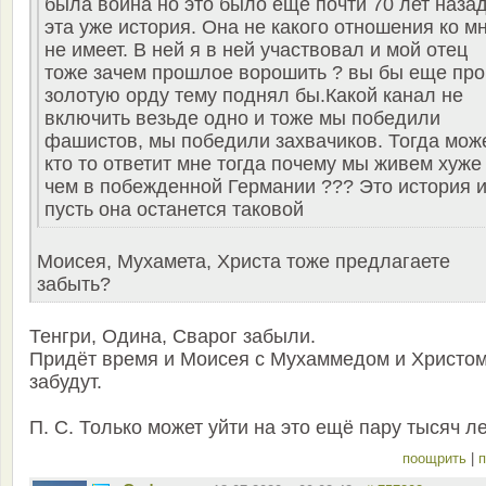
была война но это было еще почти 70 лет назад
эта уже история. Она не какого отношения ко м
не имеет. В ней я в ней участвовал и мой отец
тоже зачем прошлое ворошить ? вы бы еще про
золотую орду тему поднял бы.Какой канал не
включить везьде одно и тоже мы победили
фашистов, мы победили захвачиков. Тогда мож
кто то ответит мне тогда почему мы живем хуже
чем в побежденной Германии ??? Это история 
пусть она останется таковой
Моисея, Мухамета, Христа тоже предлагаете
забыть?
Тенгри, Одина, Сварог забыли.
Придёт время и Моисея с Мухаммедом и Христо
забудут.
П. С. Только может уйти на это ещё пару тысяч л
поощрить
|
п