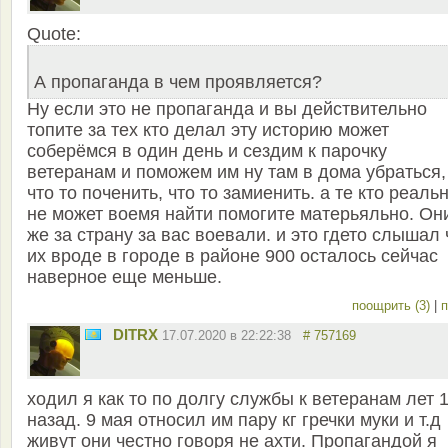
Quote:
А пропаганда в чем проявляется?
Ну если это не пропаганда и вы действительно
топите за тех кто делал эту историю может
соберёмся в один день и сездим к парочку
ветеранам и поможем им ну там в дома убраться,
что то поченить, что то замиенить. а те кто реаль
не может воемя найти помогите матерьяльно. Он
же за страну за вас воевали. и это гдето слышал 
их вроде в городе в районе 900 осталось сейчас
наверное еще меньше.
поощрить (3)
|
п
DITRX
17.07.2020 в 22:22:38
# 757169
ходил я как то по долгу службы к ветеранам лет 
назад. 9 мая относил им пару кг гречки муки и т.д
живут они честно говоря не ахти. Пропагандой я