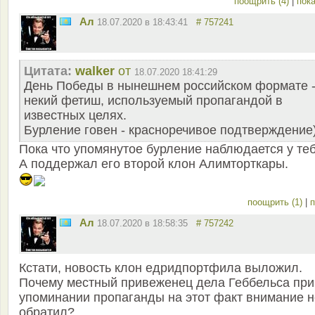
поощрить (4)
|
пока
Ал
18.07.2020 в 18:43:41
# 757241
Цитата:
walker
от
18.07.2020 18:41:29
День Победы в нынешнем российском формате 
некий фетиш, используемый пропагандой в
известных целях.
Бурление говен - красноречивое подтверждение
Пока что упомянутое бурление наблюдается у теб
А поддержал его второй клон Алимторткары.
поощрить (1)
|
п
Ал
18.07.2020 в 18:58:35
# 757242
Кстати, новость клон едридпортфила выложил.
Почему местный привеженец дела Геббельса при
упоминании пропаганды на этот факт внимание н
обратил?