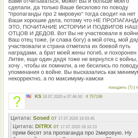
Вами отчитываться, может Вы и больше моего
сделали, да только Ваше бесилово по поводу
"пропаганды про 2 мировую" тогда сводит на нет
Ваши хорошие дела, потому что НЕ ПРОПАГАНД
ЭТО, ПОЧИТАНИЕ ИСТОРИИ И ПОДВИГОВ НА
ОТЦОВ И ДЕДОВ. Вот Вы не участвовали в войне
Ваш отец тоже, (и слава богу) а мой отец, мой дя
участвовали и страна отметила их боевой путь
наградами, а брат моей жены погиб, и похоронен
Литве, еще один дядя тоже не вернулся с войны,
хочу , чтобы их помнили, а не бесились по повод
упоминания о войне. Вы высказались как миниму
некорректно, а по максимуму-хамски
поощрить (7)
|
п
KS
18.07.2020 в 07:46:50
# 757199
Цитата:
Sosed
от
17.07.2020 19:03:45
Цитата:
DITRX
от
17.07.2020 18:10:23
прям бесят эта пропаганда про 2мировую. Ну