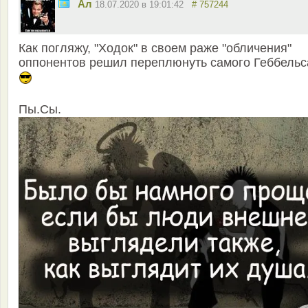
Ал
18.07.2020 в 19:01:42
# 757244
Как погляжу, "Ходок" в своем раже "обличения"
оппонентов решил переплюнуть самого Геббельса
Пы.Сы.