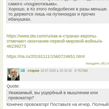
самого «поцреотизьма».
Хорошо, в Кз этого победобесия в разы меньше.
то держится лишь на путиноидах и прочих
ебанушках.
https://www.dw.com/ru/как-в-странах-европы-
отмечают-окончание-первой-мировой-войны/a-
46239273
https://ria.ru/20191111/1560724651.html
поощрить (4)
|
п
старик
18.07.2020 в 20:32:45
# 757268
Quote:
Уважаемый, вы ущербный в мышлении или
провокатор?
Конечно провокатор! Поставьте на игнор. Полный