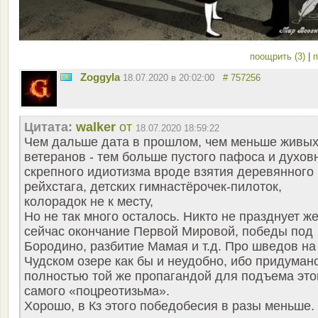
поощрить (3)
|
п
Zoggyla
18.07.2020 в 20:02:00
# 757256
Цитата:
walker
от
18.07.2020 18:59:22
Чем дальше дата в прошлом, чем меньше живы
ветеранов - тем больше пустого пафоса и духов
скрепного идиотизма вроде взятия деревянного
рейхстага, детских гимнастёрочек-пилоток,
колорадок не к месту,
Но не так много осталось. Никто не празднует ж
сейчас окончание Первой Мировой, победы под
Бородино, разбитие Мамая и т.д. Про шведов на
Чудском озере как бы и неудобно, ибо придуман
полностью той же пропагандой для подъема это
самого «поцреотизьма».
Хорошо, в Кз этого победобесия в разы меньше.