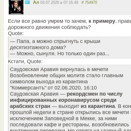
Ал
03.07.2020 в 07:15:49
# 754970
Если все равно умрем то зачем,
к примеру
, прав
дорожного движения соблюдать?
Quote:
— Папа, а можно спрыгнуть с крыши
десятиэтажного дома?
— Можно, сынуля. Но только один раз...
Кстати, Quote:
Саудовская Аравия вернулась в мечети
Возобновление общих молитв стало главным
символом выхода из карантина
"Коммерсантъ" от 02.06.2020, 16:10
Саудовская Аравия —
рекордсмен по числу
инфицированных коронавирусом среди
арабских стран
— выходит
из карантина
. В ко
прошлой недели в стране открылись все мечети 
исключением Заповедной в Мекке, за ними
последовали кафе и рестораны, возобновились
внутренние перевозки. Но ответа на главный дл