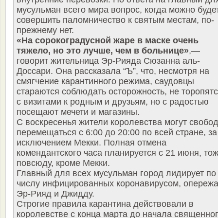
мусульман всего мира вопрос, когда можно буде
совершить паломничество к святым местам, по-
прежнему нет.
«На сорокоградусной жаре в маске очень
тяжело, но это лучше, чем в больнице»
,—
говорит жительница Эр-Рияда Сюзанна аль-
Доссари. Она рассказала “Ъ”, что, несмотря на
смягчение карантинного режима, саудовцы
стараются соблюдать осторожность, не торопят
с визитами к родным и друзьям, но с радостью
посещают мечети и магазины.
С воскресенья жители королевства могут свобо
перемещаться с 6:00 до 20:00 по всей стране, за
исключением Мекки. Полная отмена
комендантского часа планируется с 21 июня, то
повсюду, кроме Мекки.
Главный для всех мусульман город лидирует по
числу инфицированных коронавирусом, опереж
Эр-Рияд и Джидду.
Строгие правила карантина действовали в
королевстве с конца марта до начала священно