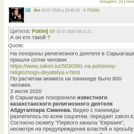
поощрить (2)
|
пока
Ал
03.07.2020 в 19:45:25
# 755094
Цитата:
Fotinij
от
02.07.2020 09:11:21
А он кто такой ?
Quote:
На похороны религиозного деятеля в Сарыагаш
пришли сотни человек
https://www.zakon.kz/5030391-na-pohorony-
religioznogo-deyatelya-v.html
По расчетам акимата на панихиде было 800
человек.
3 июля 2020
В Сарыагаше похоронили
известного
казахстанского религиозного деятеля
Абдугаппара Сманова.
Видео с панихиды
разлетелось по всем соцсетям, передает zakon.k
Согласно сюжету "Первого канала "Евразия",
несмотря на предупреждения властей и просьбу