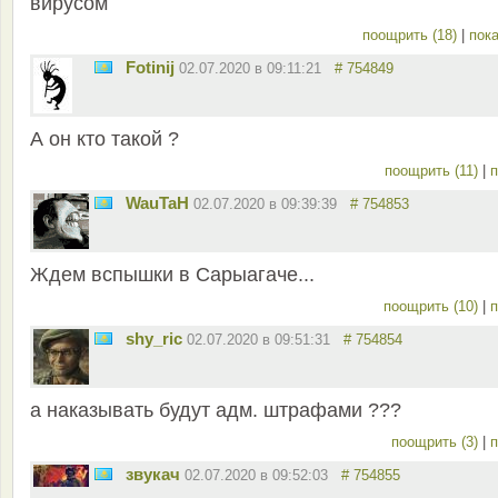
вирусом
поощрить (18)
|
пока
Fotinij
02.07.2020 в 09:11:21
# 754849
А он кто такой ?
поощрить (11)
|
п
WauTaH
02.07.2020 в 09:39:39
# 754853
Ждем вспышки в Сарыагаче...
поощрить (10)
|
п
shy_ric
02.07.2020 в 09:51:31
# 754854
а наказывать будут адм. штрафами ???
поощрить (3)
|
п
звукач
02.07.2020 в 09:52:03
# 754855