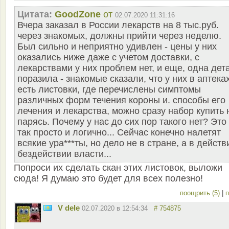
Цитата:
GoodZone
от
02.07.2020 11:31:16
Вчера заказал в России лекарств на 8 тыс.руб.
через знакомых, должны прийти через неделю.
Был сильно и неприятно удивлен - цены у них
оказались ниже даже с учетом доставки, с
лекарствами у них проблем нет, и еще, одна дет
поразила - знакомые сказали, что у них в аптека
есть листовки, где перечислены симптомы
различных форм течения короны и. способы его
лечения и лекарства, можно сразу набор купить 
парясь. Почему у нас до сих пор такого нет? Это
так просто и логично... Сейчас конечно налетят
всякие ура***ты, но дело не в стране, а в действ
бездействии власти...
Попроси их сделать скан этих листовок, выложи
сюда! Я думаю это будет для всех полезно!
поощрить (5)
|
п
V dele
02.07.2020 в 12:54:34
# 754875