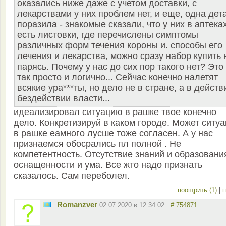
оказались ниже даже с учетом доставки, с
лекарствами у них проблем нет, и еще, одна дет
поразила - знакомые сказали, что у них в аптека
есть листовки, где перечислены симптомы
различных форм течения короны и. способы его
лечения и лекарства, можно сразу набор купить 
парясь. Почему у нас до сих пор такого нет? Это
так просто и логично... Сейчас конечно налетят
всякие ура***ты, но дело не в стране, а в действ
бездействии власти...
идеализировал ситуацию в рашке твое конечно
дело. Конкретизируй в каком городе. Может ситу
в рашке еамного лусше тоже согласен. А у нас
признаемся обосрались пл полной . Не
компетентность. Отсутствие знаний и образовани
оснащенности и ума. Все жто надо признать
сказалось. Сам переболел.
поощрить (1)
|
п
Romanzver
02.07.2020 в 12:34:02
# 754871