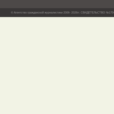
© Агентство гражданской журналистики 2006- 2026гг. СВИДЕТЕЛЬСТВО №17