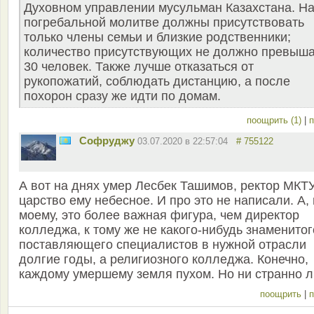
Духовном управлении мусульман Казахстана. Н
погребальной молитве должны присутствовать
только члены семьи и близкие родственники;
количество присутствующих не должно превыша
30 человек. Также лучше отказаться от
рукопожатий, соблюдать дистанцию, а после
похорон сразу же идти по домам.
поощрить (1)
|
п
Софруджу
03.07.2020 в 22:57:04
# 755122
А вот на днях умер Лесбек Ташимов, ректор МКТУ
царство ему небесное. И про это не написали. А, 
моему, это более важная фигура, чем директор
колледжа, к тому же не какого-нибудь знаменитог
поставляющего специалистов в нужной отрасли
долгие годы, а религиозного колледжа. Конечно,
каждому умершему земля пухом. Но ни странно 
поощрить
|
п