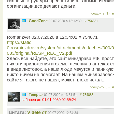
силовые структуры преврвтились в коммерчески
организации,все делают деньги.
поощрить (1)
|
п
GoodZone
02.07.2020 в 13:12:39
# 754881
Romanzver 02.07.2020 в 12:34:02 # 754871
https://static-
0.rosminzdrav.ru/system/attachments/attaches/000/0
033/original/RESP_REC_V2.pdf
Здесь все найдете, это сайт минздрава РФ, прост
них эти приложения и схемы лечения в аптеках е
в виде листовок, а наши люди мечутся и паникую
никто ничем не помогает. На нашем минздравовс
сайте я такого не нашел, может плохо искал...
поощрить (5)
|
п
Templar
02.07.2020 в 13:51:51
# 754885
забанен до 01.01.2030 02:59:24
Цитата:
V dele
от
02.07.2020 12:54:34