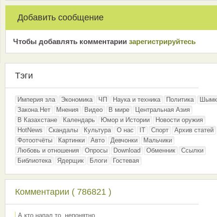
Добавить сообщение
Чтобы добавлять комментарии
зарeгиcтрирyйтeсь
Тэги
Империя зла
Экономика
ЧП
Наука и техника
Политика
Шымк
Закона.Нет
Мнения
Видео
В мире
Центральная Азия
В Казахстане
Календарь
Юмор и Истории
Новости оружия
HotNews
Скандалы
Культура
О нас
IT
Спорт
Архив статей
Фотоотчёты
Картинки
Авто
Девчонки
Мальчики
Любовь и отношения
Опросы
Download
Обменник
Ссылки
Библиотека
Ядерщик
Блоги
Гостевая
Комментарии ( 786821 )
А кто напал то, непонятно