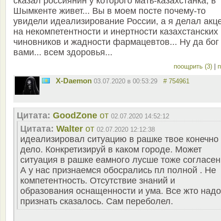
сказал россиянин у которого мать-казахстанка, в
Шымкенте живет... Вы в моем посте почему-то
увидели идеализирование России, а я делал акц
на некомпетентности и инертности казахстанских
чиновников и жадности фармацевтов... Ну да бог
вами... всем здоровья...
поощрить (3)
|
п
X-Daemon
03.07.2020 в 00:53:29
# 754961
Цитата:
GoodZone
от
02.07.2020 14:52:12
Цитата:
Walter
от
02.07.2020 12:12:38
идеализировал ситуацию в рашке твое конечно
дело. Конкретизируй в каком городе. Может
ситуация в рашке еамного лусше тоже согласен
А у нас признаемся обосрались пл полной . Не
компетентность. Отсутствие знаний и
образования оснащенности и ума. Все жто надо
признать сказалось. Сам переболел.