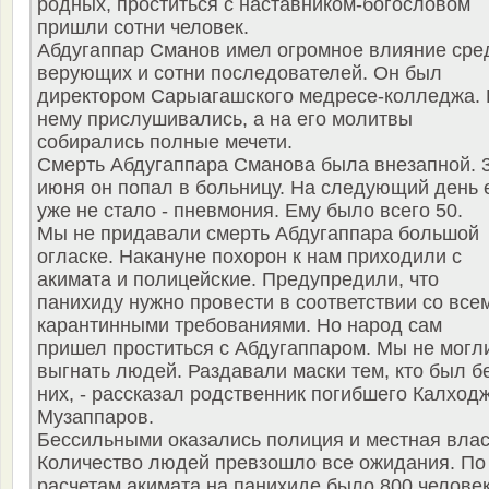
родных, проститься с наставником-богословом
пришли сотни человек.
Абдугаппар Сманов имел огромное влияние сре
верующих и сотни последователей. Он был
директором Сарыагашского медресе-колледжа. 
нему прислушивались, а на его молитвы
собирались полные мечети.
Смерть Абдугаппара Сманова была внезапной. 
июня он попал в больницу. На следующий день 
уже не стало - пневмония. Ему было всего 50.
Мы не придавали смерть Абдугаппара большой
огласке. Накануне похорон к нам приходили с
акимата и полицейские. Предупредили, что
панихиду нужно провести в соответствии со все
карантинными требованиями. Но народ сам
пришел проститься с Абдугаппаром. Мы не могл
выгнать людей. Раздавали маски тем, кто был б
них, - рассказал родственник погибшего Калход
Музаппаров.
Бессильными оказались полиция и местная влас
Количество людей превзошло все ожидания. По
расчетам акимата на панихиде было 800 человек