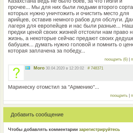
Казахстана ведь не было боев, за что гибли и
прочее... Мы для них были людьми второго сорта
которых нужно уничтожить и очистить место для
арийцев, оставив немного рабов для обслуги. Да
лагеря для европейцев и нас были разные... На
предки ценой своих жизней отстояли нам право н
жизнь, а некоторые сейчас предают своих дедуш
бабушек... думать нужно головой и помнить о цен
которая заплачена за победу...
поощрить (6)
|
п
Moro
30.04.2020 в 12:20:02
# 748371
Маринеску отомстил за "Армению"...
поощрить
|
п
Добавить сообщение
Чтобы добавлять комментарии
зарeгиcтрирyйтeсь