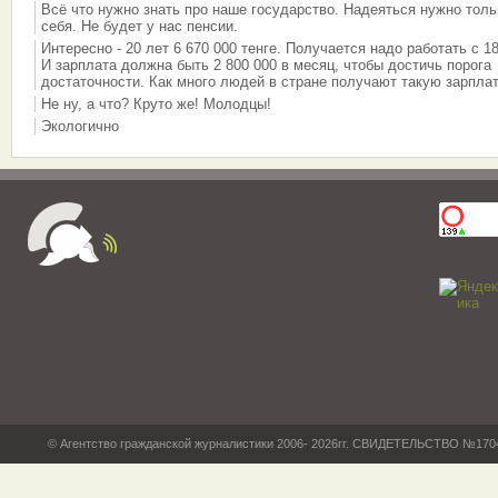
Всё что нужно знать про наше государство. Надеяться нужно толь
себя. Не будет у нас пенсии.
Интересно - 20 лет 6 670 000 тенге. Получается надо работать с 18
И зарплата должна быть 2 800 000 в месяц, чтобы достичь порога
достаточности. Как много людей в стране получают такую зарплат
Не ну, а что? Круто же! Молодцы!
Экологично
© Агентство гражданской журналистики 2006- 2026гг. СВИДЕТЕЛЬСТВО №17