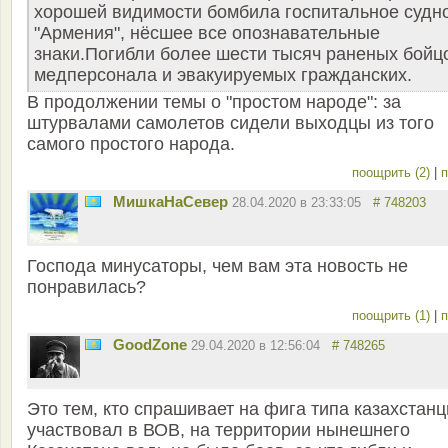
хорошей видимости бомбила госпитальное судн
"Армения", нёсшее все опознавательные
знаки.Погибли более шести тысяч раненых бойц
медперсонала и эвакуируемых гражданских.
В продолжении темы о "простом народе": за
штурвалами самолетов сидели выходцы из того
самого простого народа.
поощрить (2)
|
п
МишкаНаСевер
28.04.2020 в 23:33:05
# 748203
Господа минусаторы, чем вам эта новость не
понравилась?
поощрить (1)
|
п
GoodZone
29.04.2020 в 12:56:04
# 748265
Это тем, кто спрашивает на фига типа казахстан
участвовал в ВОВ, на территории нынешнего