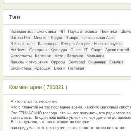
Тэги
Империя зла
Экономика
ЧП
Наука и техника
Политика
Шымк
Закона.Нет
Мнения
Видео
В мире
Центральная Азия
В Казахстане
Календарь
Юмор и Истории
Новости оружия
HotNews
Скандалы
Культура
О нас
IT
Спорт
Архив статей
Фотоотчёты
Картинки
Авто
Девчонки
Мальчики
Любовь и отношения
Опросы
Download
Обменник
Ссылки
Библиотека
Ядерщик
Блоги
Гостевая
Комментарии ( 786821 )
А кто напал то, непонятно
Что с планетой не так последнее время, какой-то массовый свист
Это ГЕНИАЛЬНО господа. Кто бы мог подумать, что ради этого вс
затевалось. Ни один наш шибко умный эксперт даже не догадывал
Все то думали, что жана казахстан наступит
нан придумал этот трюк путин повторил вот и токаев не отстает