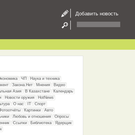
Добавить новость
Экономика
ЧП
Наука и техника
кент
Закона.Нет
Мнения
Видео
альная Азия
В Казахстане
Календарь
и
Новости оружия
HotNews
ьтура
О нас
IT
Спорт
Фотоотчёты
Картинки
Авто
ьчики
Любовь и отношения
Опросы
енник
Ссылки
Библиотека
Ядерщик
я