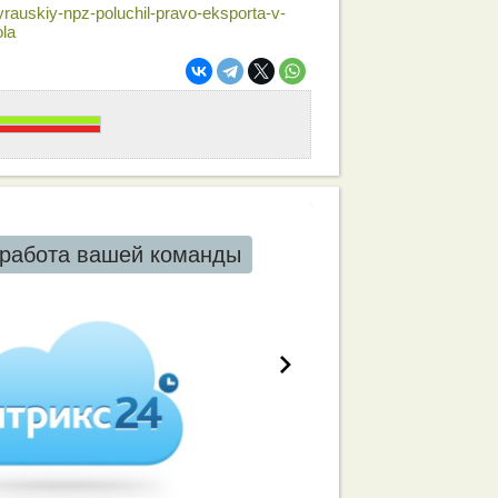
tyrauskiy-npz-poluchil-pravo-eksporta-v-
ola
работа вашей команды