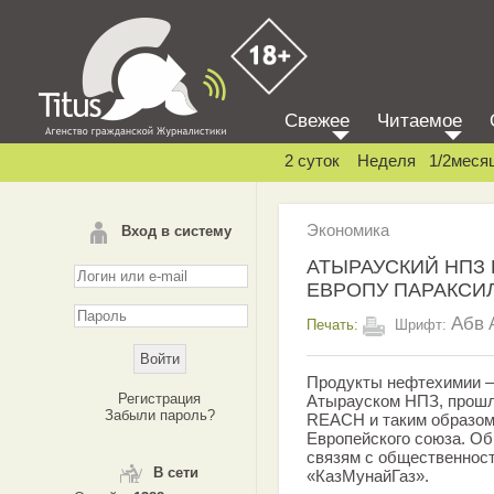
Свежее
Читаемое
2 суток
Неделя
1/2меся
Экономика
Вход в систему
АТЫРАУСКИЙ НПЗ 
ЕВРОПУ ПАРАКСИ
Абв
Печать:
Шрифт:
Продукты нефтехимии –
Регистрация
Атырауском НПЗ, прош
Забыли пароль?
REACH и таким образом 
Европейского союза. Об
связям с общественнос
В сети
«КазМунайГаз».