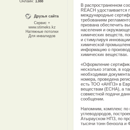
Онлайн:
1388
В распространенном соо
REACH удостаивается п
международные сертифи
Друзья сайта
требованиям регламент
Сервис +
призвана обеспечить вы
www.stimeks.kz
населения и окружающе
Натяжные потолки
химических веществ, п
Для инвалидов
и стимулируя инновации
химической промышленн
информацию о производ
химических веществах.
«Оформление сертифик
несколько этапов, в хо
необходимая документа
номера, проведена регис
есть ТОО «АНПЗ» в Евр
веществам (ECHA), а та
совместной подачи данны
сообщении.
Напомним, комплекс по
углеводородов, построе
Атырауском НПЗ, по про
тысячи тонн бензола и 