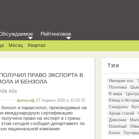
Обсуждаемое
Рейтинговое
ца
Месяц
Квартал
Тэги
ПОЛУЧИЛ ПРАВО ЭКСПОРТА В
ЛОЛА И БЕНЗОЛА
Империя зла
Политика
Шым
Абв
Абв
В мире
Центр
философ
27 Апреля 2020 в 11:03:37
Юмор и Истори
Скандалы
Кул
 бензол и параксилол, производимые на
ли международную сертификацию
Архив статей
получили право на экспорт в страны
Девчонки
Мал
 этом сегодня сообщил департамент по
Download
Обм
тью национальной компании
Блоги
Гостева