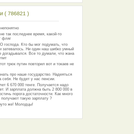
 ( 786821 )
 непонятно
 не так последнее время, какой-то
т фляг
господа. Кто бы мог подумать, что
 и затевалось. Ни один наш шибко умный
е догадывался. Все то думали, что жана
упит
тот трюк путин повторил вот и токаев не
знать про наше государство. Надеяться
 себя. Не будет у нас пенсии.
лет 6 670 000 тенге. Получается надо
ет. И зарплата должна быть 2 800 000 в
остичь порога достаточности. Как много
 получают такую зарплату ?
Круто же! Молодцы!