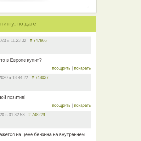
,
йтингу
по дате
2020 в 11:23:02
# 747966
это в Европе купит?
поощрить
|
покарать
.2020 в 18:44:22
# 748037
ой позитив!
поощрить
|
покарать
020 в 01:32:53
# 748229
кажется на цене бензина на внутреннем