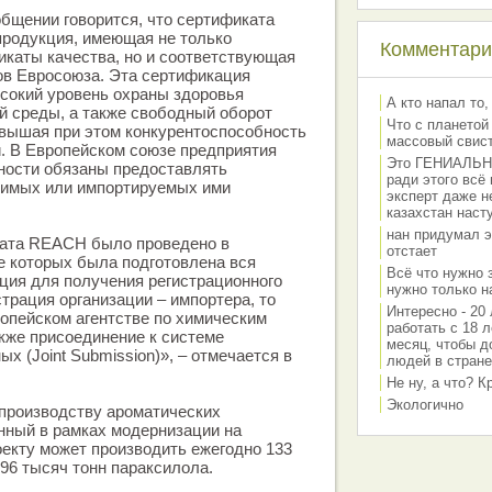
бщении говорится, что сертификата
родукция, имеющая не только
Комментарии
каты качества, но и соответствующая
ов Евросоюза. Эта сертификация
сокий уровень охраны здоровья
А кто напал то,
й среды, а также свободный оборот
Что с планетой
овышая при этом конкурентоспособность
массовый свис
. В Европейском союзе предприятия
Это ГЕНИАЛЬНО 
ости обязаны предоставлять
ради этого всё
имых или импортируемых ими
эксперт даже н
казахстан наст
нан придумал э
ата REACH было проведено в
отстает
де которых была подготовлена вся
Всё что нужно 
ция для получения регистрационного
нужно только на
трация организации – импортера, то
Интересно - 20 
опейском агентстве по химическим
работать с 18 л
кже присоединение к системе
месяц, чтобы д
х (Joint Submission)», – отмечается в
людей в стране
Не ну, а что? 
Экологично
 производству ароматических
нный в рамках модернизации на
екту может производить ежегодно 133
496 тысяч тонн параксилола.