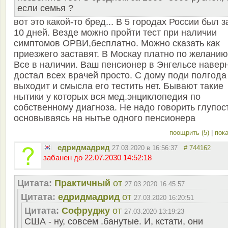
если семья ?
вот это какой-то бред... В 5 городах России был з
10 дней. Везде можно пройти тест при наличии
симптомов ОРВИ,бесплатно. Можно сказать как
приезжего заставят. В Москау платно по желанию
Все в наличии. Ваш пенсионер в Энгельсе навер
достал всех врачей просто. С дому поди полгода
выходит и смысла его тестить нет. Бывают такие
нытики у которых вся мед.энциклопедия по
собственному диагноза. Не надо говорить глупос
основываясь на нытье одного пенсионера
поощрить (5)
|
пока
едридмадрид
27.03.2020 в 16:56:37
# 744162
забанен до 22.07.2030 14:52:18
Цитата:
Практичный
от
27.03.2020 16:45:57
Цитата:
едридмадрид
от
27.03.2020 16:20:51
Цитата:
Софруджу
от
27.03.2020 13:19:23
США - ну, совсем .банутые. И, кстати, они