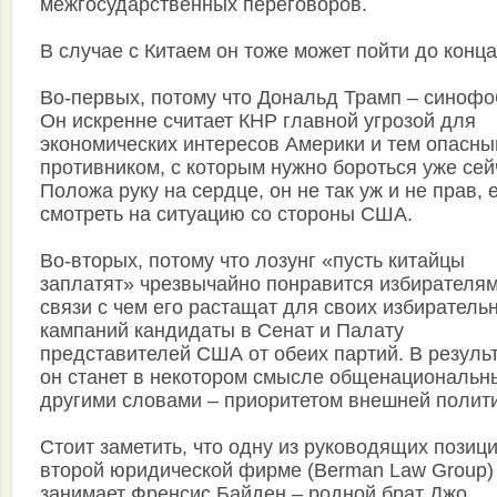
межгосударственных переговоров.
В случае с Китаем он тоже может пойти до конца
Во-первых, потому что Дональд Трамп – синофо
Он искренне считает КНР главной угрозой для
экономических интересов Америки и тем опасн
противником, с которым нужно бороться уже сей
Положа руку на сердце, он не так уж и не прав, 
смотреть на ситуацию со стороны США.
Во-вторых, потому что лозунг «пусть китайцы
заплатят» чрезвычайно понравится избирателям
связи с чем его растащат для своих избиратель
кампаний кандидаты в Сенат и Палату
представителей США от обеих партий. В резуль
он станет в некотором смысле общенациональн
другими словами – приоритетом внешней полити
Стоит заметить, что одну из руководящих позиц
второй юридической фирме (Berman Law Group)
занимает Френсис Байден – родной брат Джо