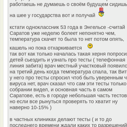
работаешь не думаешь о своём будущем сидиш
на шее у государства вот и получай
кстати одноклассник 53 года в Энгельсе -считай
Саратов уже неделю болеет непонятно чем,
температура скачет то была то нет потом опять,
кашель но пока отхаркивается
так вот как только началась такая херня попрос
детей сьездить и узнать про тесты ( телефонная
линия забита) врач местный участковый появил
на третий день когда температура спала, так Вит
у него про тесты спросил чтоб быть уверенным ч
вируса нет, врач сказал что сам эти тесты только
собрании видел, и основная часть в самом
Саратове, есть в городе небольшая часть тестов
но если все рынуться проверять то хватит ну
наверно 10-15% )
в частных клиниках делают тесты ( и то до
последнего времени ждали каких то разрешений