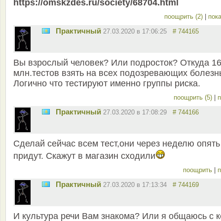
https://omskzdes.ru/society/68704.html
поощрить (2)
|
пока
Практичный
27.03.2020 в 17:06:25
# 744165
Вы взрослый человек? Или подросток? Откуда 1
млн.тестов взять на всех подозревающих болезн
Логично что тестируют именно группы риска.
поощрить (5)
|
п
Практичный
27.03.2020 в 17:08:29
# 744166
Сделай сейчас всем тест,они через неделю опять
придут. Скажут в магазин сходили
поощрить
|
п
Практичный
27.03.2020 в 17:13:34
# 744169
И культура речи Вам знакома? Или я общаюсь с 