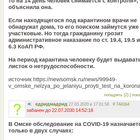
то на 14 день человек снимается с контроля», 
объяснила она.
Если находящегося под карантином врачи не
обнаружат дома, то его поиском займутся уже
участковые. Но тогда гражданину грозит
административное наказание по ст. 19.4, 19.5 и
6.3 КоАП РФ.
На период карантина человеку будет выдават
листок о нетрудоспособности.
источник https://newsomsk.ru/news/99949-
v_omske_nelzya_po_jelaniyu_proyti_test_na_korona
поощрить (2)
|
пока
едридмадрид
27.03.2020 в 17:01:58
# 744164
забанен до 22.07.2030 14:52:18
В Омске обследование на COVID-19 назначает
только в двух случаях: