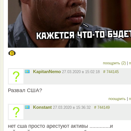
поощрить (2)
|
п
KapitanNemo
27.03.2020 в 15:02:18
# 744145
Развал США?
поощрить
|
п
Konstant
27.03.2020 в 15:36:32
# 744149
нет сша просто арестуют активы ..............и