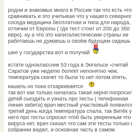
родни и знакомых много в России так что есть что
сравнивать и это учитывая что у нашего северно
соседа медицина бесплатная и типа для народа,
отличии от Европы ( где тест стоит от 200 до 350
евро), ну а что это капиталистические страны не
работаешь не думаешь о своём будущем сидишь 
шее у государства вот и получай
кстати одноклассник 53 года в Энгельсе -считай
Саратов уже неделю болеет непонятно чем,
температура скачет то была то нет потом опять,
кашель но пока отхаркивается
так вот как только началась такая херня попроси
детей сьездить и узнать про тесты ( телефонная
линия забита) врач местный участковый появилс
третий день когда температура спала, так Витёк у
него про тесты спросил чтоб быть уверенным что
вируса нет, врач сказал что сам эти тесты только 
собрании видел, и основная часть в самом