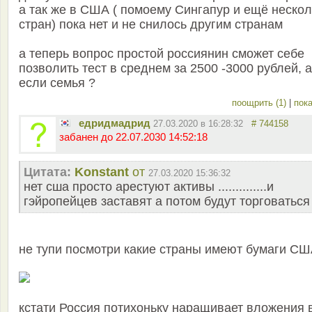
а так же в США ( помоему Сингапур и ещё нескол
стран) пока нет и не снилось другим странам
а теперь вопрос простой россиянин сможет себе
позволить тест в среднем за 2500 -3000 рублей, а
если семья ?
поощрить (1)
|
пока
едридмадрид
27.03.2020 в 16:28:32
# 744158
забанен до 22.07.2030 14:52:18
Цитата:
Konstant
от
27.03.2020 15:36:32
нет сша просто арестуют активы ..............и
гэйропейцев заставят а потом будут торговаться
не тупи посмотри какие страны имеют бумаги С
кстати Россия потихоньку наращивает вложения 