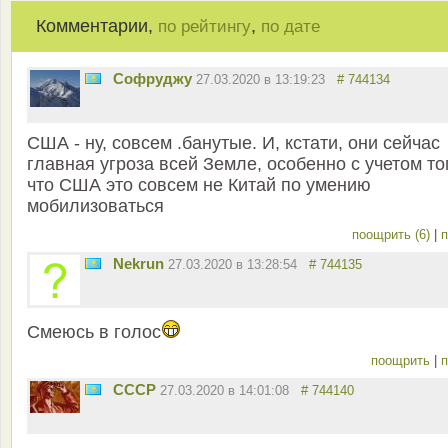
Комментарии,
,
по рейтингу
по дате
Софруджу
27.03.2020 в 13:19:23
# 744134
США - ну, совсем .банутые. И, кстати, они сейчас
главная угроза всей Земле, особенно с учетом то
что США это совсем не Китай по умению
мобилизоваться
поощрить (6)
|
п
Nekrun
27.03.2020 в 13:28:54
# 744135
Смеюсь в голос
поощрить
|
п
СССР
27.03.2020 в 14:01:08
# 744140