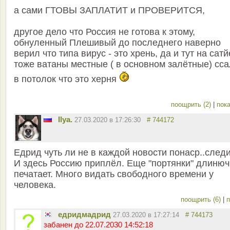
а сами ГТОВЫ ЗАПЛАТИТ и ПРОВЕРИТСЯ,
другое дело что Россия не готова к этому,
обнуленный Плешивый до последнего наверно
верил что типа вирус - это хрень, да и тут на сатй
тоже ватаны местные ( в основном залётные) сс
в потолок что это херня
поощрить (2)
|
пока
Ilya.
27.03.2020 в 17:26:30
# 744172
Едрид чуть ли не в каждой новости понаср..след
И здесь Россию приплёл. Еще "портянки" длиню
печатает. Много видать свободного времени у
человека.
поощрить (6)
|
п
едридмадрид
27.03.2020 в 17:27:14
# 744173
забанен до 22.07.2030 14:52:18