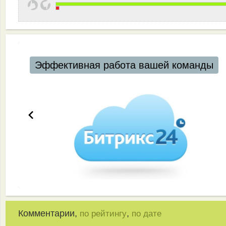
Эффективная работа вашей команды
Комментарии,
,
по рейтингу
по дате