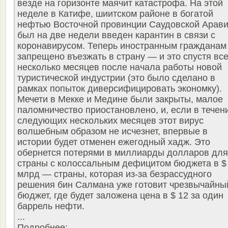
везде на горизонте маячит катастрофа. На этой
неделе в Катифе, шиитском районе в богатой
нефтью Восточной провинции Саудовской Арави
был на две недели введен карантин в связи с
коронавирусом. Теперь иностранным гражданам
запрещено въезжать в страну — и это спустя все
несколько месяцев после начала работы новой
туристической индустрии (это было сделано в
рамках попыток диверсифицировать экономку).
Мечети в Мекке и Медине были закрыты, малое
паломничество приостановлено, и, если в течен
следующих нескольких месяцев этот вирус
волшебным образом не исчезнет, впервые в
истории будет отменен ежегодный хадж. Это
обернется потерями в миллиарды долларов для
страны с колоссальным дефицитом бюджета в $
млрд — страны, которая из-за безрассудного
решения бин Салмана уже готовит чрезвычайны
бюджет, где будет заложена цена в $ 12 за один
баррель нефти.
...
Подробнее: