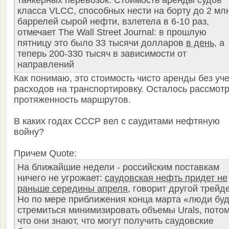
танкерных перевозок. Стоимость аренды судов
класса VLCC, способных нести на борту до 2 мл
баррелей сырой нефти, взлетела в 6-10 раз,
отмечает The Wall Street Journal: в прошлую
пятницу это было 33 тысячи долларов
в день
, а
теперь 200-330 тысяч в зависимости от
направлений
Как понимаю, это стоимость чисто аренды без уч
расходов на транспортировку. Осталось рассмотр
протяженность маршрутов.
В каких годах СССР вел с саудитами нефтяную
войну?
Причем Quote:
На ближайшие недели - российским поставкам
ничего не угрожает:
саудовская нефть придет не
раньше середины апреля
, говорит другой трейд
Но по мере приближения конца марта «люди буд
стремиться минимизировать объемы Urals, пото
что они знают, что могут получить саудовские