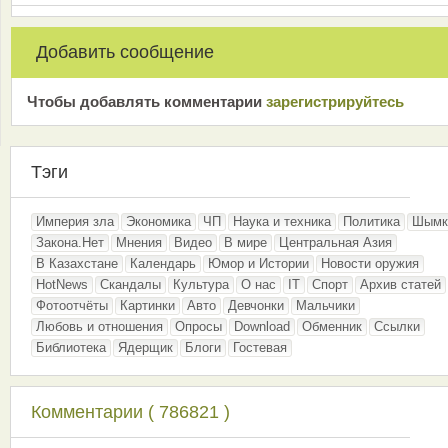
Добавить сообщение
Чтобы добавлять комментарии
зарeгиcтрирyйтeсь
Тэги
Империя зла
Экономика
ЧП
Наука и техника
Политика
Шымк
Закона.Нет
Мнения
Видео
В мире
Центральная Азия
В Казахстане
Календарь
Юмор и Истории
Новости оружия
HotNews
Скандалы
Культура
О нас
IT
Спорт
Архив статей
Фотоотчёты
Картинки
Авто
Девчонки
Мальчики
Любовь и отношения
Опросы
Download
Обменник
Ссылки
Библиотека
Ядерщик
Блоги
Гостевая
Комментарии ( 786821 )