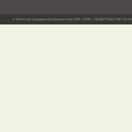
© Агентство гражданской журналистики 2006- 2026гг. СВИДЕТЕЛЬСТВО №17