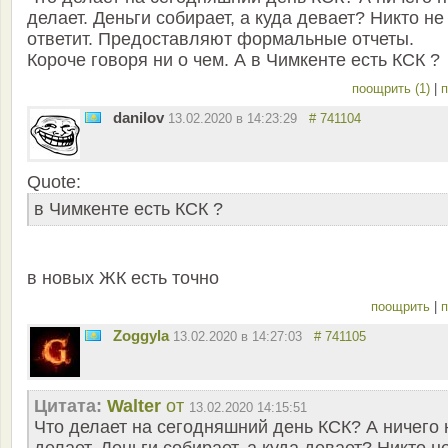
делает. Деньги собирает, а куда девает? Никто не
ответит. Предоставляют формальные отчеты.
Короче говоря ни о чем. А в Чимкенте есть КСК ?
поощрить (1)
|
п
danilov
13.02.2020 в 14:23:29
# 741104
Quote:
в Чимкенте есть КСК ?
в новых ЖК есть точно
поощрить
|
п
Zoggyla
13.02.2020 в 14:27:03
# 741105
Цитата:
Walter
от
13.02.2020 14:15:51
Что делает на сегодняшний день КСК? А ничего 
делает. Деньги собирает, а куда девает? Никто н