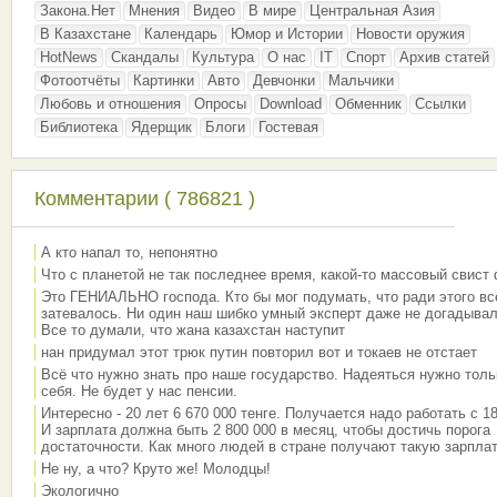
Закона.Нет
Мнения
Видео
В мире
Центральная Азия
В Казахстане
Календарь
Юмор и Истории
Новости оружия
HotNews
Скандалы
Культура
О нас
IT
Спорт
Архив статей
Фотоотчёты
Картинки
Авто
Девчонки
Мальчики
Любовь и отношения
Опросы
Download
Обменник
Ссылки
Библиотека
Ядерщик
Блоги
Гостевая
Комментарии ( 786821 )
А кто напал то, непонятно
Что с планетой не так последнее время, какой-то массовый свист
Это ГЕНИАЛЬНО господа. Кто бы мог подумать, что ради этого вс
затевалось. Ни один наш шибко умный эксперт даже не догадывал
Все то думали, что жана казахстан наступит
нан придумал этот трюк путин повторил вот и токаев не отстает
Всё что нужно знать про наше государство. Надеяться нужно толь
себя. Не будет у нас пенсии.
Интересно - 20 лет 6 670 000 тенге. Получается надо работать с 18
И зарплата должна быть 2 800 000 в месяц, чтобы достичь порога
достаточности. Как много людей в стране получают такую зарплат
Не ну, а что? Круто же! Молодцы!
Экологично