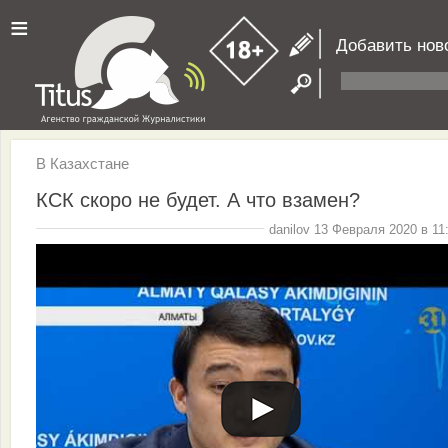
≡
Добавить нов
В Казахстане
КСК скоро не будет. А что взамен?
danilov 13 Февраля 2020 в 11