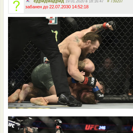
едридмадрид
19.01.2020 в 18:16:47
# 739207
забанен до 22.07.2030 14:52:18