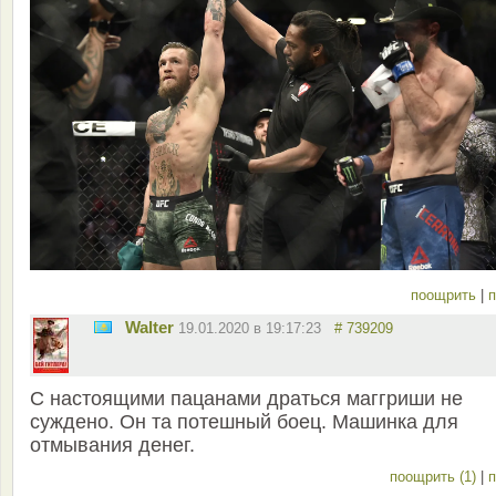
поощрить
|
п
Walter
19.01.2020 в 19:17:23
# 739209
С настоящими пацанами драться маггриши не
суждено. Он та потешный боец. Машинка для
отмывания денег.
поощрить (1)
|
п