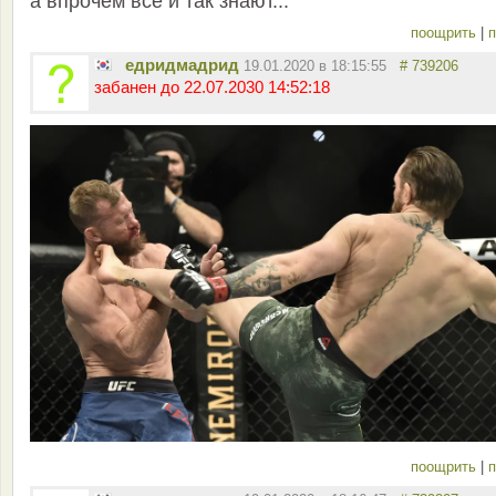
а впрочем все и так знают...
поощрить
|
п
едридмадрид
19.01.2020 в 18:15:55
# 739206
забанен до 22.07.2030 14:52:18
поощрить
|
п