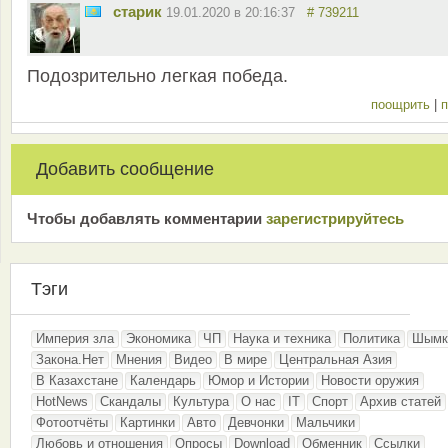
старик
19.01.2020 в 20:16:37
# 739211
Подозрительно легкая победа.
поощрить
|
п
Добавить сообщение
Чтобы добавлять комментарии
зарeгиcтрирyйтeсь
Тэги
Империя зла
Экономика
ЧП
Наука и техника
Политика
Шымк
Закона.Нет
Мнения
Видео
В мире
Центральная Азия
В Казахстане
Календарь
Юмор и Истории
Новости оружия
HotNews
Скандалы
Культура
О нас
IT
Спорт
Архив статей
Фотоотчёты
Картинки
Авто
Девчонки
Мальчики
Любовь и отношения
Опросы
Download
Обменник
Ссылки