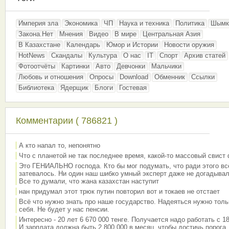
Империя зла
Экономика
ЧП
Наука и техника
Политика
Шымк
Закона.Нет
Мнения
Видео
В мире
Центральная Азия
В Казахстане
Календарь
Юмор и Истории
Новости оружия
HotNews
Скандалы
Культура
О нас
IT
Спорт
Архив статей
Фотоотчёты
Картинки
Авто
Девчонки
Мальчики
Любовь и отношения
Опросы
Download
Обменник
Ссылки
Библиотека
Ядерщик
Блоги
Гостевая
Комментарии ( 786821 )
А кто напал то, непонятно
Что с планетой не так последнее время, какой-то массовый свист
Это ГЕНИАЛЬНО господа. Кто бы мог подумать, что ради этого вс
затевалось. Ни один наш шибко умный эксперт даже не догадывал
Все то думали, что жана казахстан наступит
нан придумал этот трюк путин повторил вот и токаев не отстает
Всё что нужно знать про наше государство. Надеяться нужно толь
себя. Не будет у нас пенсии.
Интересно - 20 лет 6 670 000 тенге. Получается надо работать с 18
И зарплата должна быть 2 800 000 в месяц, чтобы достичь порога