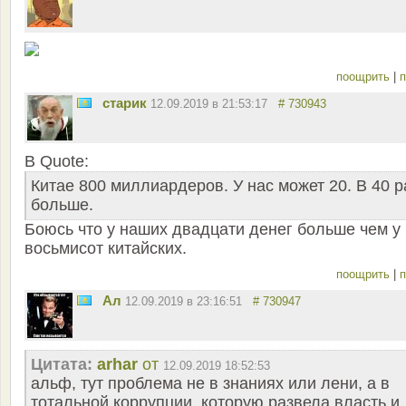
поощрить
|
п
старик
12.09.2019 в 21:53:17
# 730943
В Quote:
Китае 800 миллиардеров. У нас может 20. В 40 р
больше.
Боюсь что у наших двадцати денег больше чем у
восьмисот китайских.
поощрить
|
п
Ал
12.09.2019 в 23:16:51
# 730947
Цитата:
arhar
от
12.09.2019 18:52:53
альф, тут проблема не в знаниях или лени, а в
тотальной коррупции, которую развела власть и