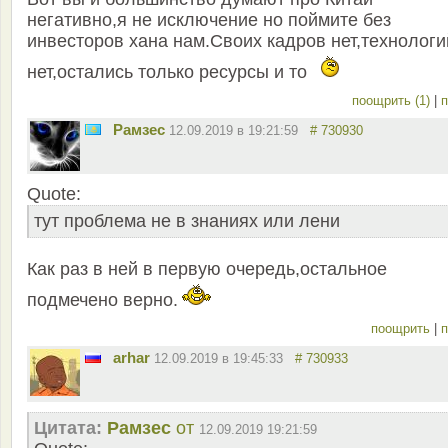
негативно,я не исключение но поймите без
инвесторов хана нам.Своих кадров нет,технологи
нет,остались только ресурсы и то
поощрить (1)
|
п
Рамзес
12.09.2019 в 19:21:59
# 730930
Quote:
тут проблема не в знаниях или лени
Как раз в ней в первую очередь,остальное
подмечено верно.
поощрить
|
п
arhar
12.09.2019 в 19:45:33
# 730933
Цитата:
Рамзес
от
12.09.2019 19:21:59