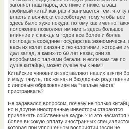
загоняет наш народ все ниже и ниже. а ваш
любимый китай как раз и занимается тем, что ку
власть и всячески способствует тому чтобы все
здесь было хуже некуда. потому как именно тако
положение позволяет им иметь здесь большое
влияние и с каждым годов все более и более
поглощать соседние государства экономически. 
весь их взлет связан с технологиями, которые и
дал запад, а каких-то 60 лет назад они за
воробьями с палками бегали. и если вам так по
душе китайцы, может лучше вы к ним?
Китайские чиновники заставляют наших взятки б
и мзду тянуть, так же как и бездарных родственн
с липовым образованием на "теплые места"
пристраивать?
Не задавался вопросом, почему не только китайц
но и другие иностранные инвесторы стараются
привлекать собственные кадры? И это несмотря 
более высокую оплату иностранных специалисто
которая
при упрощенном восприятии
(если не