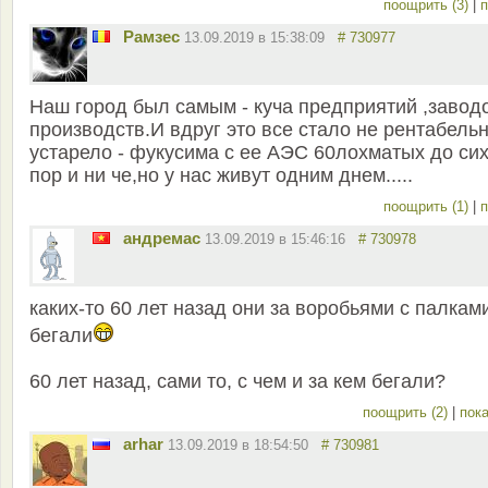
поощрить (3)
|
п
Рамзес
13.09.2019 в 15:38:09
# 730977
Наш город был самым - куча предприятий ,завод
производств.И вдруг это все стало не рентабельн
устарело - фукусима с ее АЭС 60лохматых до си
пор и ни че,но у нас живут одним днем.....
поощрить (1)
|
п
андремас
13.09.2019 в 15:46:16
# 730978
каких-то 60 лет назад они за воробьями с палкам
бегали
60 лет назад, сами то, с чем и за кем бегали?
поощрить (2)
|
пока
arhar
13.09.2019 в 18:54:50
# 730981