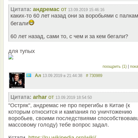
Цитата:
андремас
от
13.09.2019 15:46:16
каких-то 60 лет назад они за воробьями с палка
бегали
60 лет назад, сами то, с чем и за кем бегали?
для тупых
поощрить (1)
|
пока
Ал
13.09.2019 в 21:44:38
# 730989
Цитата:
arhar
от
13.09.2019 18:54:50
"Остряк", андремас не про перегибы в Китае (к
которым относится и кампания по уничтожению
воробьев, своими последствиями способствовав
массовому голоду) тебе вопрос задал.
Кстати,
https://ru.wikipedia.org/wiki/