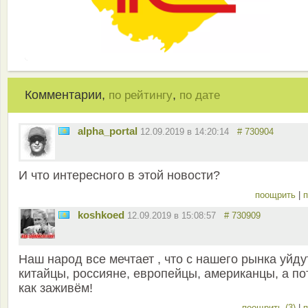
Комментарии,
,
по рейтингу
по дате
alpha_portal
12.09.2019 в 14:20:14
# 730904
И что интересного в этой новости?
поощрить
|
п
koshkoed
12.09.2019 в 15:08:57
# 730909
Наш народ все мечтает , что с нашего рынка уйду
китайцы, россияне, европейцы, американцы, а по
как заживём!
поощрить (3)
|
п