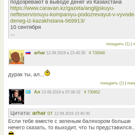
подозревают в выводе денег из Казахстана
https://www.caravan.kz/gazeta/anglijjskuyu-
nefteservisnuyu-kompaniyu-podozrevayut-v-vyvode
deneg-iz-kazakhstana-569913/
10 сентября
...
поощрить (1)
|
п
arhar
12.09.2019 в 23:40:30
# 730948
дурак ты, ал...
поощрить (1)
|
пока
Ал
13.09.2019 в 07:06:32
# 730952
Цитата:
arhar
от
12.09.2019 23:40:30
Если тебе вместе с зеленым баляхором больше
нечего сказать, то выходит, что ты представился..