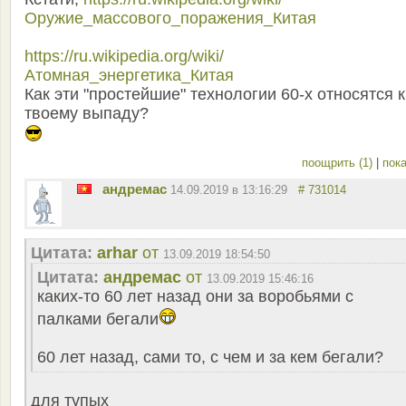
Оружие_массового_поражения_Китая
https://ru.wikipedia.org/wiki/
Атомная_энергетика_Китая
Как эти "простейшие" технологии 60-х относятся к
твоему выпаду?
поощрить (1)
|
пока
андремас
14.09.2019 в 13:16:29
# 731014
Цитата:
arhar
от
13.09.2019 18:54:50
Цитата:
андремас
от
13.09.2019 15:46:16
каких-то 60 лет назад они за воробьями с
палками бегали
60 лет назад, сами то, с чем и за кем бегали?
для тупых