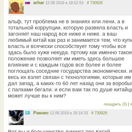
arhar
12.09.2019 в 18:52:53
# 730928
альф, тут проблема не в знаниях или лени, а в
тотальной коррупции, которую развела власть и
загоняет наш народ все ниже и ниже. а ваш
любимый китай как раз и занимается тем, что куп
власть и всячески способствует тому чтобы все
здась было хуже некуда. пртому как именно такое
положение позволяет им иметь здесь большое
влияние и с каждым годов все более и более
поглощать соседние государства экономически. и
весь их взлет связан с технологиями, которые им
дал запад, а каких-то 60 лет назад они за воробь
с палками бегали. и если вам так по душе китайц
может лучше вы к ним?
поощрить (3)
|
п
Рамзес
12.09.2019 в 19:14:33
# 730929
Вот вы и большинство думают про Китай