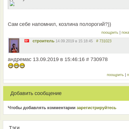
Сам себе напомнил, козлина полорогий?))
поощрить
|
пока
строитель
14.09.2019 в 15:18:45
# 731023
андремас 13.09.2019 в 15:46:16 # 730978
поощрить
|
п
Добавить сообщение
Чтобы добавлять комментарии
зарeгиcтрирyйтeсь
Тэги