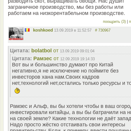
разводить скот, выращивать овощи. Нас душит
заграничное производство, мы без работы или
работаем на низкорентабельном производстве.
поощрить (3)
|
п
koshkoed
13.09.2019 в 11:52:57
# 730967
Цитата:
bolatbol
от
13.09.2019 09:01:04
Цитата:
Рамзес
от
12.09.2019 19:14:33
Вот вы и большинство думают про Китай
негативно,я не исключение но поймите без
инвесторов хана нам.Своих кадров
нет,технологий нет,остались только ресурсы и т
Рамзес и Альф, вы бы хотели чтобы в ваш огоро
инвестировали китайцы, а вы бы батрачили на н
на своей земле? Какие технологии не даёт запа
Надо просто жёстко отстаивать свои интересы
правительству. Если, к примеру, ввести пошлин