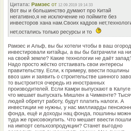
Цитата:
Рамзес
от
12.09.2019 19:14:33
Вот вы и большинство думают про Китай
негативно,я не исключение но поймите без
инвесторов хана нам.Своих кадров нет,технолог
нет,остались только ресурсы и то
Рамзес и Альф, вы бы хотели чтобы в ваш огоро
инвестировали китайцы, а вы бы батрачили на ни
на своей земле? Какие технологии не даёт запад
Надо просто жёстко отстаивать свои интересы
правительству. Если, к примеру, ввести пошлины
ввоз шин и заявить о строительстве шинного зав
то выстроится очередь из иностранных
производителей. Если Камри выпускают в Калуге,
что мешает выпускать Мишлен а Чимкенте? Тыся
людей обретут работу, будут платить налоги. А
инвестиции не нужны, у нас миллиарды пенсионн
фонда, ещё и доходы нац фонда, пошлины можн
туда же присовокупить. Что мешает ввести пошл
на импорт сельхозпродукции? Станет выгодно