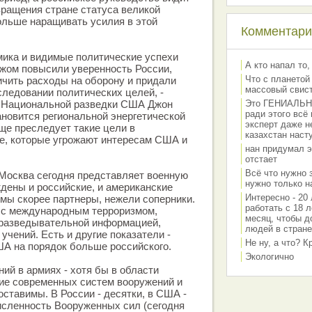
вращения стране статуса великой
ольше наращивать усилия в этой
Комментарии
мика и видимые политические успехи
А кто напал то,
ежом повысили уверенность России,
Что с планетой
чить расходы на оборону и придали
массовый свис
ледовании политических целей, -
а Национальной разведки США Джон
Это ГЕНИАЛЬНО 
ради этого всё
ановится региональной энергетической
эксперт даже н
ще преследует такие цели в
казахстан наст
е, которые угрожают интересам США и
нан придумал э
отстает
Всё что нужно 
 Москва сегодня представляет военную
нужно только на
ждены и российские, и американские
Интересно - 20 
 мы скорее партнеры, нежели соперники.
работать с 18 л
 с международным терроризмом,
месяц, чтобы д
 разведывательной информацией,
людей в стране
учений. Есть и другие показатели -
Не ну, а что? 
 на порядок больше российского.
Экологично
й в армиях - хотя бы в области
ие современных систем вооружений и
оставимы. В России - десятки, в США -
исленность Вооруженных сил (сегодня