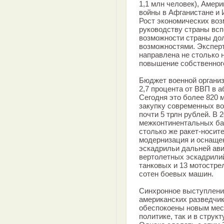
1,1 млн человек), Амери
войны в Афганистане и 
Рост экономических воз
руководству страны всп
возможности страны до
возможностями. Эксперт
направлена не столько 
повышение собственного
Бюджет военной организ
2,7 процента от ВВП в 
Сегодня это более 820 
закупку современных во
почти 5 трлн рублей. В 
межконтинентальных бал
столько же ракет-носит
модернизация и оснаще
эскадрильи дальней ави
вертолетных эскадрилий
танковых и 13 мотостре
сотен боевых машин.
Синхронное выступлени
американских разведчик
обеспокоены новым мест
политике, так и в струк