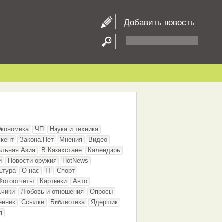
Добавить новость
Экономика
ЧП
Наука и техника
кент
Закона.Нет
Мнения
Видео
альная Азия
В Казахстане
Календарь
и
Новости оружия
HotNews
ьтура
О нас
IT
Спорт
Фотоотчёты
Картинки
Авто
ьчики
Любовь и отношения
Опросы
енник
Ссылки
Библиотека
Ядерщик
я