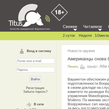
Свежее
Читаемое
2 суток
Неделя
1/2меся
Новости оружия
Вход в систему
Американцы снова 
Абв
Печать:
Шрифт:
Вашингтон обеспокоен 
подготовленности Воор
в своем докладе на слу
Регистрация
комитете по разведке К
Забыли пароль?
управления Минобороны
Мэйплз. По мнению эксп
Вооруженных сил наход
В сети
за весь постсоветский п