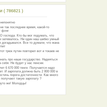
 ( 786821 )
 непонятно
 не так последнее время, какой-то
т фляг
господа. Кто бы мог подумать, что
 и затевалось. Ни один наш шибко умный
е догадывался. Все то думали, что жана
упит
тот трюк путин повторил вот и токаев не
знать про наше государство. Надеяться
 себя. Не будет у нас пенсии.
лет 6 670 000 тенге. Получается надо
ет. И зарплата должна быть 2 800 000 в
остичь порога достаточности. Как много
 получают такую зарплату ?
Круто же! Молодцы!