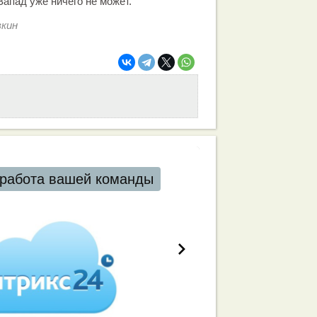
Запад уже ничего не может.
кин
работа вашей команды