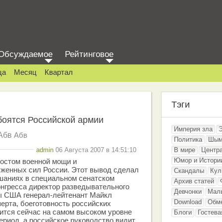
Обсуждаемое
Рейтинговое
ца
Месяц
Квартал
Тэги
боятся Российской армии
Империя зла
Абв
Абв
Политика
Шым
admin
06 Августа 2007 в 14:51:10
В мире
Центр
Юмор и Истори
ростом военной мощи и
уженных сил России. Этот вывод сделал
Скандалы
Кул
шаниях в специальном сенатском
Архив статей
онгресса директор разведывательного
Девчонки
Мал
 США генерал-лейтенант Майкл
Download
Обм
ерта, боеготовность российских
ится сейчас на самом высоком уровне
Блоги
Гостева
ериод, а российское руководство видит