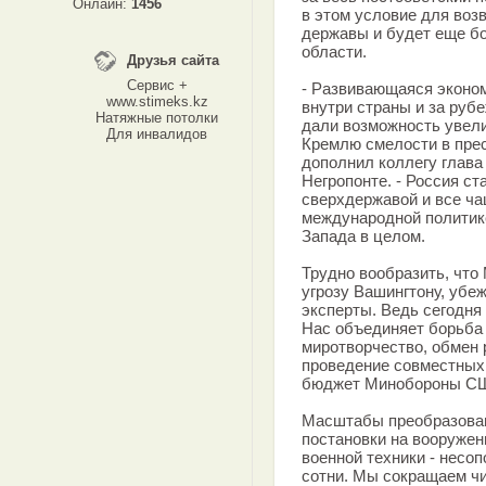
Онлайн:
1456
в этом условие для воз
державы и будет еще б
области.
Друзья сайта
Сервис +
- Развивающаяся эконо
www.stimeks.kz
внутри страны и за руб
Натяжные потолки
дали возможность увели
Для инвалидов
Кремлю смелости в прес
дополнил коллегу глав
Негропонте. - Россия ст
сверхдержавой и все ча
международной политик
Запада в целом.
Трудно вообразить, что
угрозу Вашингтону, убе
эксперты. Ведь сегодня
Нас объединяет борьба
миротворчество, обмен
проведение совместных 
бюджет Минобороны США
Масштабы преобразовани
постановки на вооружен
военной техники - несоп
сотни. Мы сокращаем ч