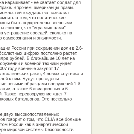
ка наращивает - не хватает солдат для
Ираке. Впрочем, американцы правы.
можностей государства позволил
омнить о том, что политические
лжны быть подкреплены военными
ы считают, что "игра мышцами"
на устрашение соседей, сколько на
 самосознания и значимости.
ации России при сохранении доли в 2,6-
абсолютных цифрах постоянно растет.
млрд рублей. В ближайшие 10 лет на
оружений и военной техники уйдет
2007 году военные закупят 17
листических ракет, 4 новых спутника и
елей к ним. Будут проведены
ние новыми образцами вооружений 1-й
ации, а также 6 авиационных и 6
. Также перевооружение ждет 7
лковых батальонов. Это несколько
е двух высокопоставленных
ов говорит о том, что США все больше
ом России как в энергетической
туре мировой системы безопасности.