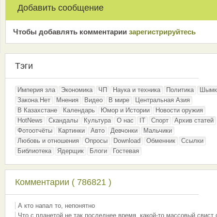
Добавить сообщение
Чтобы добавлять комментарии
зарeгиcтрирyйтeсь
Тэги
Империя зла
Экономика
ЧП
Наука и техника
Политика
Шымк
Закона.Нет
Мнения
Видео
В мире
Центральная Азия
В Казахстане
Календарь
Юмор и Истории
Новости оружия
HotNews
Скандалы
Культура
О нас
IT
Спорт
Архив статей
Фотоотчёты
Картинки
Авто
Девчонки
Мальчики
Любовь и отношения
Опросы
Download
Обменник
Ссылки
Библиотека
Ядерщик
Блоги
Гостевая
Комментарии ( 786821 )
А кто напал то, непонятно
Что с планетой не так последнее время, какой-то массовый свист