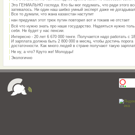
Это ГЕНИАЛЬНО господа. Кто бы мог подумать, что ради этого вс
затевалось. Ни один наш шибко умный эксперт даже не догадывал
Все то думали, что жана казахстан наступит
нан придумал этот трюк путин повторил вот и токаев не отстает
Всё что нужно знать про наше государство. Надеяться нужно толь
себя. Не будет у нас пенсии.
Интересно - 20 лет 6 670 000 тенге. Получается надо работать с 18
И зарплата должна быть 2 800 000 в месяц, чтобы достичь порога
достаточности. Как много людей в стране получают такую зарплат
Не ну, а что? Круто же! Молодцы!
Экологично