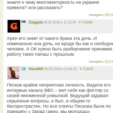
знаете к чему многовекторность на украине
привела? или рассказать?
поощрить (3)
|
п
Zoggyla
28.02.2019 в 11:15:45
# 713440
Хрен его знает от какого брака эта дочь. И
номинально она дочь, но вроде бы как и свободн
человек. А ОК нужно быть разборчевее принимая
работу таких папаш с прошлым.
поощрить (1)
|
п
Alice004
28.02.2019 в 13:49:33
# 713470
Песков крайне неприятная личность. Видела его
интервью каналу BBC – вел себя как фигляр со
своей неизменной ухмылкой. Ведущий задавал
серьезные вопросы, и был, в общем-то
беспристрастен. Но все ответы Пескова были по
принципу « Запад гавно, мы молодцы»