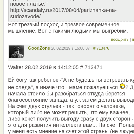
новое платье."
http://scandaly.ru/2017/08/04/parizhanka-na-
sudozavode/
Вот трезвый подход и трезвое современное
мышление. Вот с такими людьми мы выгребим.
поощрить
|
п
GoodZone
28.02.2019 в 15:00:37
# 713476
Walter 28.02.2019 в 14:12:05 # 713471
Ей богу как ребенок -"А не будешь ты встревать к
не следа", а иначе что - маме пожалуешься
? Д
начала стоило бы разобраться откуда берется
благосостояние запада, а уж затем делать вывод
На счет двух стульев - так говорят о человеке,
который либо не может решить, что ему важнее,
либо хочет получить выгоду сразу с двух сторон -
это для развития интеллекта вам... На счет Поль
у меня есть мнение на счет этой страны (не люде