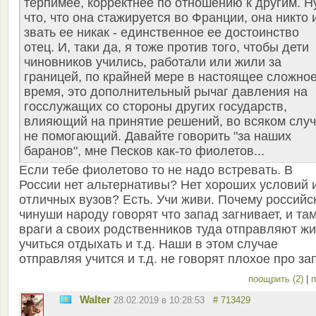
терпимее, корректнее по отношению к другим. Н
что, что она стажируется во Франции, она никто 
звать ее никак - единственное ее достоинство
отец. И, таки да, я тоже против того, чтобы дети
чиновников учились, работали или жили за
границей, по крайней мере в настоящее сложно
время, это дополнительный рычаг давления на
госслужащих со стороны других государств,
влияющий на принятие решений, во всяком слу
не помогающий. Давайте говорить "за наших
баранов", мне Песков как-то фиолетов...
Если тебе фиолетово то не надо встревать. В
России нет альтернативы? Нет хороших условий 
отличных вузов? Есть. Учи живи. Почему российс
чинуши народу говорят что запад загнивает, и та
враги а своих родственников туда отправляют жи
учиться отдыхать и т.д. Наши в этом случае
отправляя учится и т.д. не говорят плохое про за
поощрить (2)
|
п
Walter
28.02.2019 в 10:28:53
# 713429