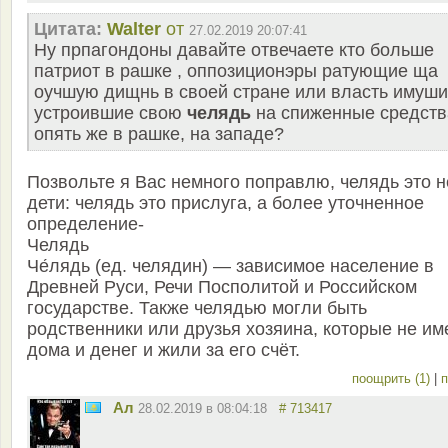
Цитата:
Walter
от
27.02.2019 20:07:41
Ну прпагондоны давайте отвечаете кто больше
патриот в рашке , оппозиционэры ратующие ща
оучшую дищнь в своей стране или власть имуши
устроившие свою
челядь
на спиженные средств
опять же в рашке, на западе?
Позвольте я Вас немного поправлю, челядь это н
дети: челядь это прислуга, а более уточненное
определение-
Челядь
Че́лядь (ед. челядин) — зависимое население в
Древней Руси, Речи Посполитой и Российском
государстве. Также челядью могли быть
родственники или друзья хозяина, которые не им
дома и денег и жили за его счёт.
поощрить (1)
|
п
Ал
28.02.2019 в 08:04:18
# 713417