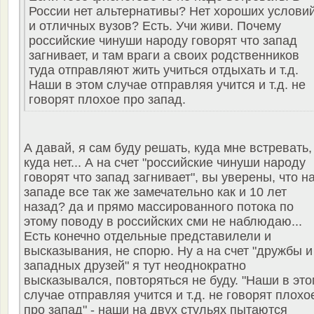
России нет альтернативы? Нет хороших услови
и отличных вузов? Есть. Учи живи. Почему
российские чинуши народу говорят что запад
загнивает, и там враги а своих родственников
туда отправляют жить учиться отдыхать и т.д.
Наши в этом случае отправляя учится и т.д. не
говорят плохое про запад.
А давай, я сам буду решать, куда мне встревать,
куда нет... А на счет "российские чинуши народу
говорят что запад загнивает", вы уверены, что н
западе все так же замечательно как и 10 лет
назад? да и прямо массированного потока по
этому поводу в российских сми не наблюдаю...
Есть конечно отдельные представилели и
высказывания, не спорю. Ну а на счет "дружбы и
западных друзей" я тут неоднократно
высказывался, повторяться не буду. "Наши в это
случае отправляя учится и т.д. не говорят плохо
про запад" - наши на двух стульях пытаются