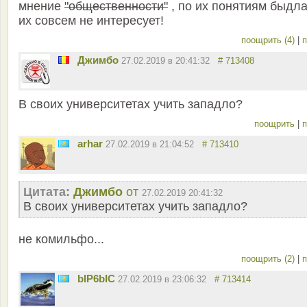
мнение
"общественности"
, по их понятиям быдла
их совсем не интересует!
поощрить (4)
|
п
Джимбо
27.02.2019 в 20:41:32
# 713408
В своих университетах учить западло?
поощрить
|
п
arhar
27.02.2019 в 21:04:52
# 713410
Цитата:
Джимбо
от
27.02.2019 20:41:32
В своих университетах учить западло?
не комильфо...
поощрить (2)
|
п
bIP6bIC
27.02.2019 в 23:06:32
# 713414