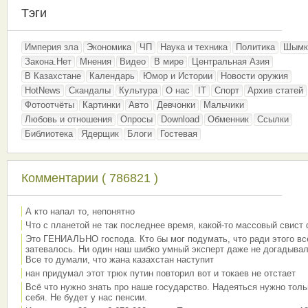
Тэги
Империя зла
Экономика
ЧП
Наука и техника
Политика
Шымк
Закона.Нет
Мнения
Видео
В мире
Центральная Азия
В Казахстане
Календарь
Юмор и Истории
Новости оружия
HotNews
Скандалы
Культура
О нас
IT
Спорт
Архив статей
Фотоотчёты
Картинки
Авто
Девчонки
Мальчики
Любовь и отношения
Опросы
Download
Обменник
Ссылки
Библиотека
Ядерщик
Блоги
Гостевая
Комментарии ( 786821 )
А кто напал то, непонятно
Что с планетой не так последнее время, какой-то массовый свист
Это ГЕНИАЛЬНО господа. Кто бы мог подумать, что ради этого вс
затевалось. Ни один наш шибко умный эксперт даже не догадывал
Все то думали, что жана казахстан наступит
нан придумал этот трюк путин повторил вот и токаев не отстает
Всё что нужно знать про наше государство. Надеяться нужно толь
себя. Не будет у нас пенсии.