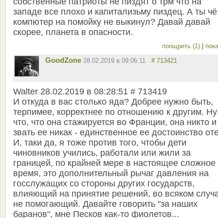
собственные патриоты не пиздят о трм что на
западе все плохо и капитализьму пиздец. А ты чё
компютер на помойку не выкинул? Давай давай
скорее, планета в опасности.
поощрить (1)
|
пока
GoodZone
28.02.2019 в 09:06:11
# 713421
Walter 28.02.2019 в 08:28:51 # 713419
И откуда в вас столько яда? Добрее нужно быть,
терпимее, корректнее по отношению к другим. Ну
что, что она стажируется во Франции, она никто и
звать ее никак - единственное ее достоинство оте
И, таки да, я тоже против того, чтобы дети
чиновников учились, работали или жили за
границей, по крайней мере в настоящее сложное
время, это дополнительный рычаг давления на
госслужащих со стороны других государств,
влияющий на принятие решений, во всяком случ
не помогающий. Давайте говорить "за наших
баранов", мне Песков как-то фиолетов...