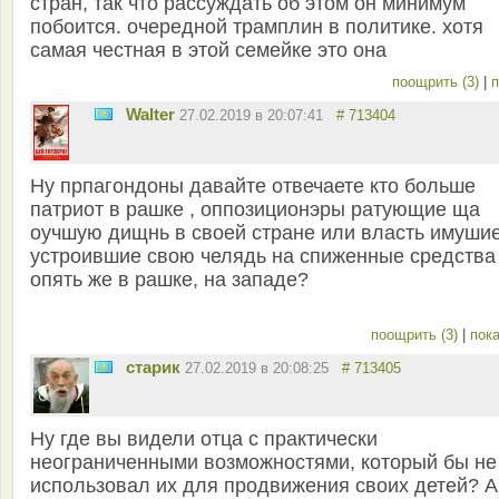
стран, так что рассуждать об этом он минимум
побоится. очередной трамплин в политике. хотя
самая честная в этой семейке это она
поощрить (3)
|
п
Walter
27.02.2019 в 20:07:41
# 713404
Ну прпагондоны давайте отвечаете кто больше
патриот в рашке , оппозиционэры ратующие ща
оучшую дищнь в своей стране или власть имушие
устроившие свою челядь на спиженные средства
опять же в рашке, на западе?
поощрить (3)
|
пока
старик
27.02.2019 в 20:08:25
# 713405
Ну где вы видели отца с практически
неограниченными возможностями, который бы не
использовал их для продвижения своих детей? А