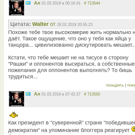
Ал
01.03.2019 в 00:16:41
# 713544
Цитата:
Walter
от
28.02.2019 20:55:23
Похоже тебе твое высокомерие жить нормально 
даёт. Такое ощущение, что оно у тебя как яйца у
танцора... цивилизованно дискутировать мешает..
Кстати, что тебе мешает не на тисусе в сторону
"Рашки" и оппонентов высираться, а собственные
пожелания для оппонентов выполнять? То бишь
трудиться...
поощрить
|
пока
Ал
01.03.2019 в 07:42:27
# 713550
Как президент в "суверенной" стране "победивше
демократии" на упоминание блоггера реагирует