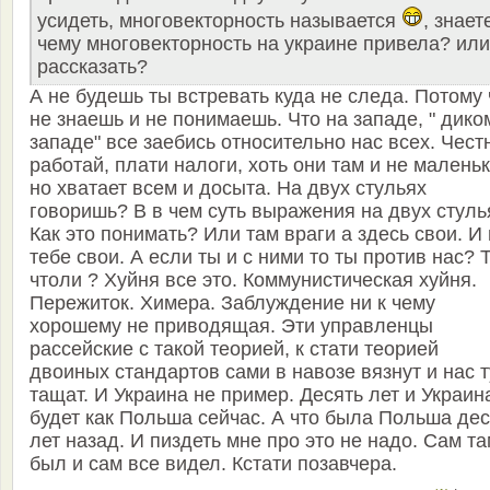
усидеть, многовекторность называется
, знает
чему многовекторность на украине привела? или
рассказать?
А не будешь ты встревать куда не следа. Потому 
не знаешь и не понимаешь. Что на западе, " дико
западе" все заебись относительно нас всех. Чест
работай, плати налоги, хоть они там и не малень
но хватает всем и досыта. На двух стульях
говоришь? В в чем суть выражения на двух стуль
Как это понимать? Или там враги а здесь свои. И
тебе свои. А если ты и с ними то ты против нас? 
чтоли ? Хуйня все это. Коммунистическая хуйня.
Пережиток. Химера. Заблуждение ни к чему
хорошему не приводящая. Эти управленцы
рассейские с такой теорией, к стати теорией
двоиных стандартов сами в навозе вязнут и нас 
тащат. И Украина не пример. Десять лет и Украин
будет как Польша сейчас. А что была Польша дес
лет назад. И пиздеть мне про это не надо. Сам т
был и сам все видел. Кстати позавчера.