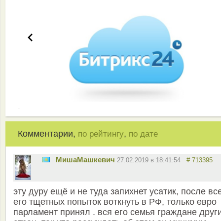
Комментарии,
,
по рейтингу
по дате
MишаМашкевич
27.02.2019 в 18:41:54
# 713395
эту дуру ещё и не туда запихнет усатик, после вс
его тщетных попыток воткнуть в РФ, только евро
парламент принял . вся его семья граждане друг