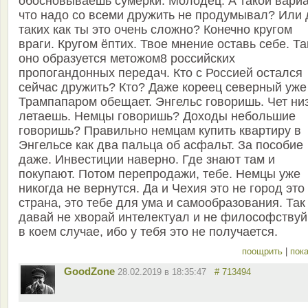
обосновываешь сумерки. Молодец. А такой вари
что надо со всеми дружить не продумывал? Или 
таких как ты это очень сложно? Конечно кругом
враги. Кругом ёптих. Твое мнение оставь себе. Та
оно образуется метожом8 российских
пропогандонных передач. Кто с Россией остался
сейчас дружить? Кто? Даже кореец северный уже
Трампапаром обещает. Энгельс говоришь. Чет ни
летаешь. Немцы говоришь? Доходы небольшие
говоришь? Правильно немцам купить квартиру в
Энгельсе как два пальца об асфальт. За пособие
даже. Инвестиции наверно. Где знают там и
покупают. Потом перепродажи, тебе. Немцы уже
никогда не вернутся. Да и Чехия это не город это
страна, это тебе для ума и самообразования. Так
давай не хворай интелектуал и не философствуй
в коем случае, ибо у тебя это не получается.
поощрить
|
пока
GoodZone
28.02.2019 в 18:35:47
# 713494