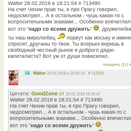
Walter 28.02.2019 в 18:21:54 # 713490
На счет Чехии прав ты, я про Прагу говорил,
недосмотрел... А в остальном - чушь какая-то с
вопросительными знаками... Особенно впечатлил
вот это "
надо со всеми дружить
"
, дружелюб
ты наш миролюбец
порвут как моську и имени
спросят, друганы то твои. Ты всерьез веришь в
свободный честный рынок и доброго дядю-
капиталиста? Вот уж от души повеселил.
поощрить (1)
|
п
Walter
28.02.2019 в 20:55:23
# 713523
Цитата:
GoodZone
от
28.02.2019 18:35:47
Walter 28.02.2019 в 18:21:54 # 713490
На счет Чехии прав ты, я про Прагу говорил,
недосмотрел... А в остальном - чушь какая-то с
вопросительными знаками... Особенно впечатли
вот это "
надо со всеми дружить
"
,