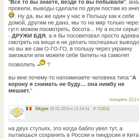
"
Все то вы знаете, везде то вы побывали
", ан
провели, выводы сделали по двум постам из ине
. Ну да, вы же один у нас в Польшу как к себе
домой, другим не дано, мы то на мир только чере
гугл можем посмотреть, босота... Ну а если серье
-
ДРУЖИ БДЯ
, а я бы посоветовал просто адекв
смотреть на вещи и не делать поспешных выводо
но вы же сам О-ГО-ГО, в польшу через украину
заезжали или можете себе билеты на самолет
позволить
?
вы мне почему-то напоминаете человека типа "
А
корону я снимать не буду… она нимбу не
мешает.
"
поощрить (2)
|
п
Skype
28.02.2019 в 21:54:51
# 713531
на двух стульях, это когда бабло увел тут, а
пытаешься сохранить в России и пиндосии и Кита