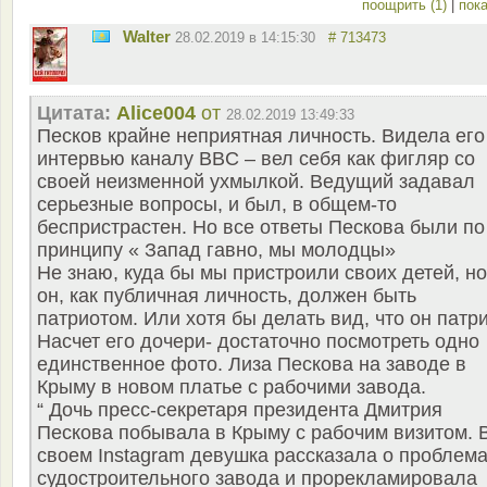
поощрить (1)
|
пока
Walter
28.02.2019 в 14:15:30
# 713473
Цитата:
Alice004
от
28.02.2019 13:49:33
Песков крайне неприятная личность. Видела его
интервью каналу BBC – вел себя как фигляр со
своей неизменной ухмылкой. Ведущий задавал
серьезные вопросы, и был, в общем-то
беспристрастен. Но все ответы Пескова были по
принципу « Запад гавно, мы молодцы»
Не знаю, куда бы мы пристроили своих детей, но
он, как публичная личность, должен быть
патриотом. Или хотя бы делать вид, что он патри
Насчет его дочери- достаточно посмотреть одно
единственное фото. Лиза Пескова на заводе в
Крыму в новом платье с рабочими завода.
“ Дочь пресс-секретаря президента Дмитрия
Пескова побывала в Крыму с рабочим визитом. 
своем Instagram девушка рассказала о проблем
судостроительного завода и прорекламировала