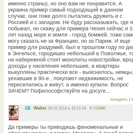
именно страны), но оно вам не понравится. А
украина пример самый подходящий в данном
случае, они тоже долго пытались дружить и с
Россией и с западом. Не буду рассказывать, где я
побывал, но скажу для примера Чехия сейчас и 1
лет назад море и земля - город бомжей, тоже са
могу сказать не за Францию, но за Париж. И еще
пример для раздумий, был в прошлом году по д
в Энгельсе, городишко небольшой в Поволжье, т
на набережной стоят монолиты новостройки, вро
доходы у населения небольшие, а квартиры
выкуплены практически все - выяснилось, немцы
уехавшие в 90-е , покупают недвижимость, не
переселились и живут, а именно купили. Вопрос
ЗАЧЕМ? Пофилософствуйте на досуге...
поощрить
|
п
Walter
28.02.2019 в 18:21:54
# 713490
Да примеры ты приводишь феноменальные и