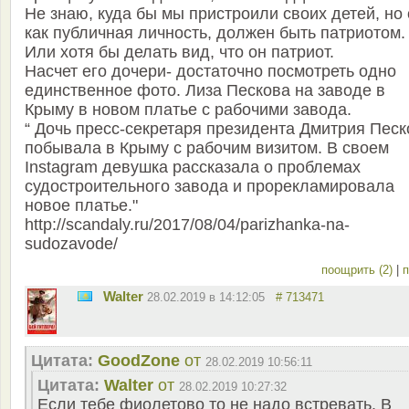
Не знаю, куда бы мы пристроили своих детей, но 
как публичная личность, должен быть патриотом.
Или хотя бы делать вид, что он патриот.
Насчет его дочери- достаточно посмотреть одно
единственное фото. Лиза Пескова на заводе в
Крыму в новом платье с рабочими завода.
“ Дочь пресс-секретаря президента Дмитрия Песк
побывала в Крыму с рабочим визитом. В своем
Instagram девушка рассказала о проблемах
судостроительного завода и прорекламировала
новое платье."
http://scandaly.ru/2017/08/04/parizhanka-na-
sudozavode/
поощрить (2)
|
п
Walter
28.02.2019 в 14:12:05
# 713471
Цитата:
GoodZone
от
28.02.2019 10:56:11
Цитата:
Walter
от
28.02.2019 10:27:32
Если тебе фиолетово то не надо встревать. В