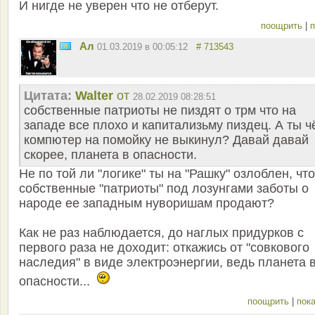
И нигде не уверен что не отберут.
поощрить
|
п
Ал
01.03.2019 в 00:05:12
# 713543
Цитата:
Walter
от
28.02.2019 08:28:51
собственные патриоты не пиздят о трм что на
западе все плохо и капитализьму пиздец. А ты ч
компютер на помойку не выкинул? Давай давай
скорее, планета в опасности.
Не по той ли "логике" ты на "Рашку" озлоблен, что
собственные "патриоты" под лозунгами заботы о
народе ее западным нуворишам продают?
Как не раз наблюдается, до наглых придурков с
первого раза не доходит: откажись от "совкового
наследия" в виде электроэнергии, ведь планета 
опасности...
поощрить
|
пока