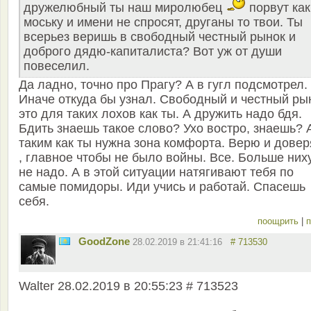
дружелюбный ты наш миролюбец
порвут как
моську и имени не спросят, друганы то твои. Ты
всерьез веришь в свободный честный рынок и
доброго дядю-капиталиста? Вот уж от души
повеселил.
Да ладно, точно про Прагу? А в гугл подсмотрел.
Иначе откуда бы узнал. Свободный и честный ры
это для таких лохов как ты. А дружить надо бдя.
Бдить знаешь такое слово? Ухо востро, знаешь? 
таким как ты нужна зона комфорта. Верю и дове
, главное чтобы не было войны. Все. Больше них
не надо. А в этой ситуации натягивают тебя по
самые помидоры. Иди учись и работай. Спасешь
себя.
поощрить
|
п
GoodZone
28.02.2019 в 21:41:16
# 713530
Walter 28.02.2019 в 20:55:23 # 713523