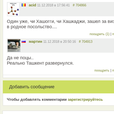
acid
11.12.2018 в 17:56:41
# 704866
Один уже, чи Хашогги, чи Хашкаджи, зашел за ви
в родное посольство....
поощрить (1)
|
п
мартин
11.12.2018 в 20:50:16
# 704913
Да не поцы..
Реально Ташкент развернулся.
поощрить
|
п
Добавить сообщение
Чтобы добавлять комментарии
зарeгиcтрирyйтeсь