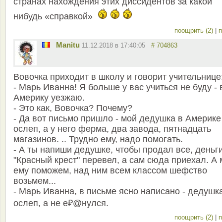
странах нахождения этих диссидентов за какой
нибудь «справкой»
поощрить (2)
|
п
Manitu
11.12.2018 в 17:40:05
# 704863
Вовочка приходит в школу и говорит учительнице
- Марь Иванна! Я больше у вас учиться не буду - 
Америку уезжаю.
- Это как, Вовочка? Почему?
- Да вот письмо пришло - мой дедушка в Америке
ослеп, а у него ферма, два завода, пятнадцать
магазинов. .. Трудно ему, надо помогать.
- А ты напиши дедушке, чтобы продал все, деньг
"Красный крест" перевел, а сам сюда приехал. А
ему поможем, над ним всем классом шефство
возьмем...
- Марь Иванна, в письме ясно написано - дедушк
ослеп, а не е₽@нулся.
поощрить (2)
|
п