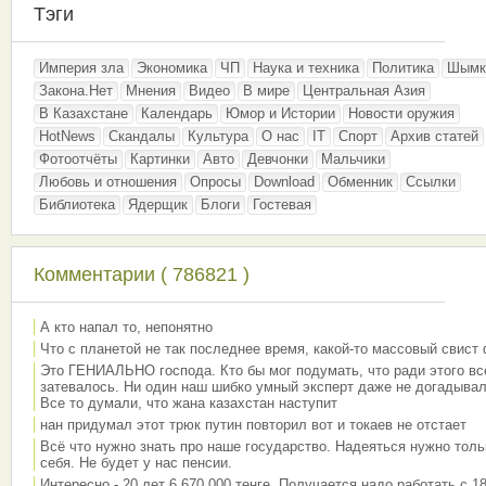
Тэги
Империя зла
Экономика
ЧП
Наука и техника
Политика
Шымк
Закона.Нет
Мнения
Видео
В мире
Центральная Азия
В Казахстане
Календарь
Юмор и Истории
Новости оружия
HotNews
Скандалы
Культура
О нас
IT
Спорт
Архив статей
Фотоотчёты
Картинки
Авто
Девчонки
Мальчики
Любовь и отношения
Опросы
Download
Обменник
Ссылки
Библиотека
Ядерщик
Блоги
Гостевая
Комментарии ( 786821 )
А кто напал то, непонятно
Что с планетой не так последнее время, какой-то массовый свист
Это ГЕНИАЛЬНО господа. Кто бы мог подумать, что ради этого вс
затевалось. Ни один наш шибко умный эксперт даже не догадывал
Все то думали, что жана казахстан наступит
нан придумал этот трюк путин повторил вот и токаев не отстает
Всё что нужно знать про наше государство. Надеяться нужно толь
себя. Не будет у нас пенсии.
Интересно - 20 лет 6 670 000 тенге. Получается надо работать с 18