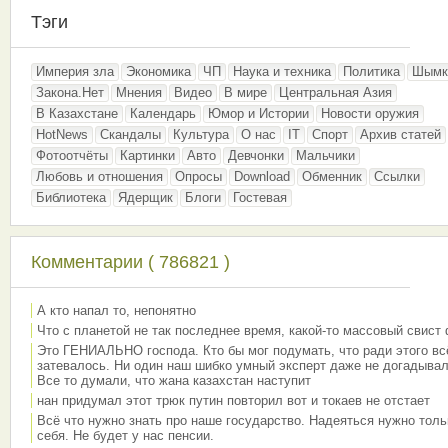
Тэги
Империя зла
Экономика
ЧП
Наука и техника
Политика
Шымк
Закона.Нет
Мнения
Видео
В мире
Центральная Азия
В Казахстане
Календарь
Юмор и Истории
Новости оружия
HotNews
Скандалы
Культура
О нас
IT
Спорт
Архив статей
Фотоотчёты
Картинки
Авто
Девчонки
Мальчики
Любовь и отношения
Опросы
Download
Обменник
Ссылки
Библиотека
Ядерщик
Блоги
Гостевая
Комментарии ( 786821 )
А кто напал то, непонятно
Что с планетой не так последнее время, какой-то массовый свист
Это ГЕНИАЛЬНО господа. Кто бы мог подумать, что ради этого вс
затевалось. Ни один наш шибко умный эксперт даже не догадывал
Все то думали, что жана казахстан наступит
нан придумал этот трюк путин повторил вот и токаев не отстает
Всё что нужно знать про наше государство. Надеяться нужно толь
себя. Не будет у нас пенсии.