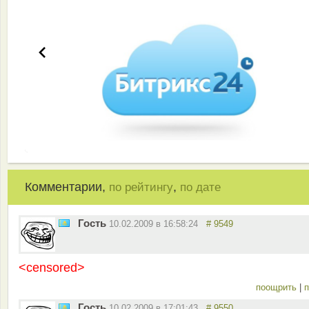
Комментарии,
,
по рейтингу
по дате
Гость
10.02.2009 в 16:58:24
# 9549
<censored>
поощрить
|
п
Гость
10.02.2009 в 17:01:43
# 9550