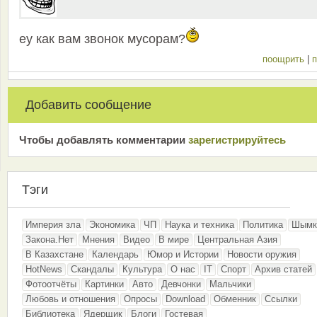
еу как вам звонок мусорам?
поощрить
|
п
Добавить сообщение
Чтобы добавлять комментарии
зарeгиcтрирyйтeсь
Тэги
Империя зла
Экономика
ЧП
Наука и техника
Политика
Шымк
Закона.Нет
Мнения
Видео
В мире
Центральная Азия
В Казахстане
Календарь
Юмор и Истории
Новости оружия
HotNews
Скандалы
Культура
О нас
IT
Спорт
Архив статей
Фотоотчёты
Картинки
Авто
Девчонки
Мальчики
Любовь и отношения
Опросы
Download
Обменник
Ссылки
Библиотека
Ядерщик
Блоги
Гостевая