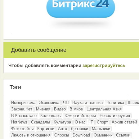
Добавить сообщение
Чтобы добавлять комментарии
зарeгиcтрирyйтeсь
Тэги
Империя зла
Экономика
ЧП
Наука и техника
Политика
Шымк
Закона.Нет
Мнения
Видео
В мире
Центральная Азия
В Казахстане
Календарь
Юмор и Истории
Новости оружия
HotNews
Скандалы
Культура
О нас
IT
Спорт
Архив статей
Фотоотчёты
Картинки
Авто
Девчонки
Мальчики
Любовь и отношения
Опросы
Download
Обменник
Ссылки