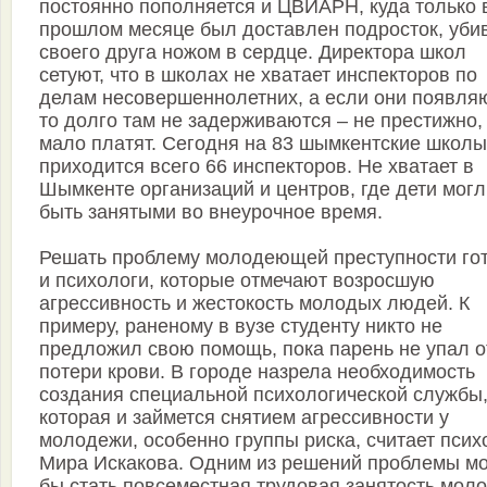
постоянно пополняется и ЦВИАРН, куда только 
прошлом месяце был доставлен подросток, уби
своего друга ножом в сердце. Директора школ
сетуют, что в школах не хватает инспекторов по
делам несовершеннолетних, а если они появля
то долго там не задерживаются – не престижно,
мало платят. Сегодня на 83 шымкентские школы
приходится всего 66 инспекторов. Не хватает в
Шымкенте организаций и центров, где дети мог
быть занятыми во внеурочное время.
Решать проблему молодеющей преступности го
и психологи, которые отмечают возросшую
агрессивность и жестокость молодых людей. К
примеру, раненому в вузе студенту никто не
предложил свою помощь, пока парень не упал о
потери крови. В городе назрела необходимость
создания специальной психологической службы
которая и займется снятием агрессивности у
молодежи, особенно группы риска, считает псих
Мира Искакова. Одним из решений проблемы м
бы стать повсеместная трудовая занятость мол