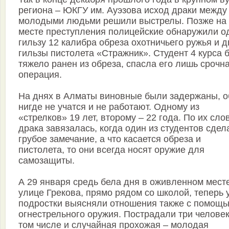
региона – ЮКГУ им. Ауэзова исход драки между
молодыми людьми решили выстрелы. Позже на
месте преступления полицейские обнаружили о
гильзу 12 калибра обреза охотничьего ружья и д
гильзы пистолета «Стражник». Студент 4 курса 
тяжело ранен из обреза, спасла его лишь срочн
операция.
На днях в Алматы виновные были задержаны, о
нигде не учатся и не работают. Одному из
«стрелков» 19 лет, второму – 22 года. По их сло
драка завязалась, когда один из студентов сдел
грубое замечание, а что касается обреза и
пистолета, то они всегда носят оружие для
самозащиты.
А 29 января средь бела дня в оживленном мест
улице Грекова, прямо рядом со школой, теперь 
подростки выясняли отношения также с помощ
огнестрельного оружия. Пострадали три человек
том числе и случайная прохожая – молодая