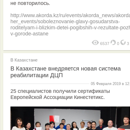
не повторилось.
http://www.akorda.kz/ru/events/akorda_news/akord
her_events/soboleznovanie-glavy-gosudarstva-
roditelyam-i-blizkim-detei-pogibshih-v-rezultate-poz
v-gorode-astane
6537
0
В Казахстане
В Казахстане внедряется новая система
реабилитации ДЦП
05 Февраля 2019 в 12
25 специалистов получили сертификаты
Европейской Ассоциации Кинестетикс.