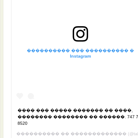
���������� ��� ���������� �
Instagram
���� ��� ����� ������� �� ����,
�������� �������� �� ������. 747 7
8520
���������� ��
�������������
(@taldykorganec_insta