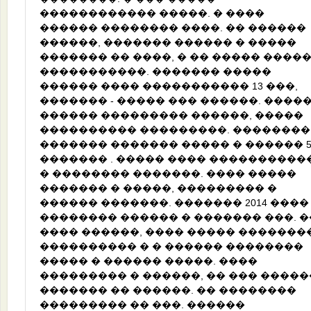
������������ �����. � ����
������ �������� ����. �� ������
������, ������� ������ � �����
������� �� ����, � �� ����� ����
�����������. ������� �����
������ ���� ����������� 13 ���,
������� - ����� ��� ������. ����
������ ��������� ������, �����
���������� ���������. ��������
������� ������� ����� � ������ 
������� . ����� ���� ����������
� �������� �������. ���� �����
������� � �����, ��������� �
������ �������. ������� 2014 ����
�������� ������ � ������� ���. �
���� ������, ���� ����� �������
���������� � � ������ ��������
����� � ������ �����. ����
��������� � ������, �� ��� �����
������� �� ������. �� ��������
��������� �� ���. ������