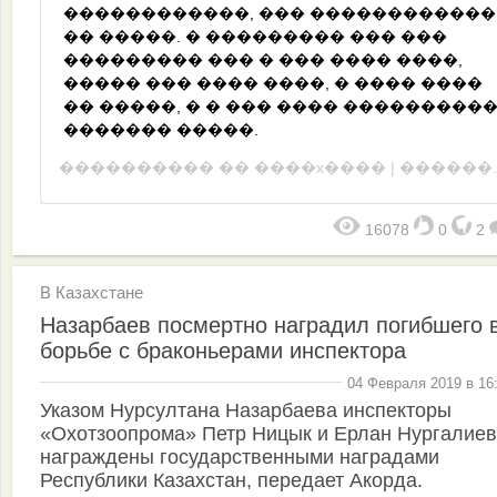
������������, ��� ������������
�� �����. � ��������� ��� ���
��������� ��� � ��� ���� ����,
����� ��� ���� ����, � ���� ����
�� �����, � � ��� ���� ���������
������� �����.
���������� ��
����x���� | ������� ��� 24/7
16078
0
2
В Казахстане
Назарбаев посмертно наградил погибшего 
борьбе с браконьерами инспектора
04 Февраля 2019 в 16
Указом Нурсултана Назарбаева инспекторы
«Охотзоопрома» Петр Ницык и Ерлан Нургалиев
награждены государственными наградами
Республики Казахстан, передает Акорда.