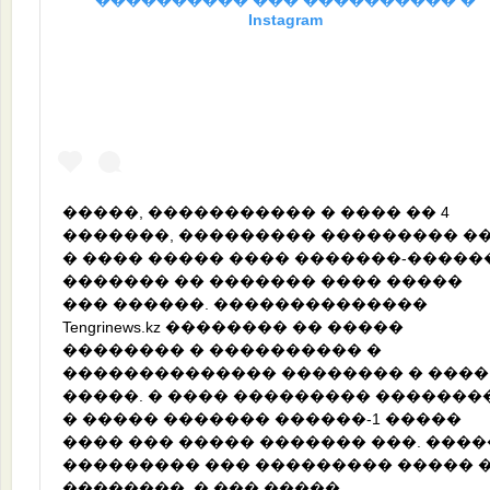
���������� ��� ���������� �
Instagram
�����, ����������� � ���� �� 4
�������, ��������� ��������� �
� ���� ����� ���� �������-������
������� �� ������� ���� �����
��� ������. ��������������
Tengrinews.kz �������� �� �����
�������� � ���������� �
�������������� �������� � ����
�����. � ���� ��������� �������
� ����� ������� ������-1 �����
���� ��� ����� ������� ���. ����
��������� ��� ��������� ����� 
��������. � ��� �����