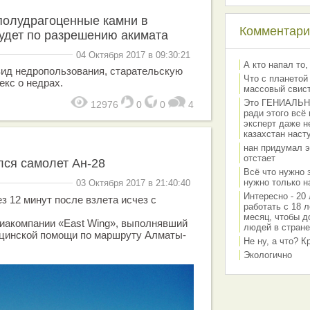
полудрагоценные камни в
Комментарии
удет по разрешению акимата
04 Октября 2017 в 09:30:21
А кто напал то,
вид недропользования, старательскую
Что с планетой
екс о недрах.
массовый свис
Это ГЕНИАЛЬНО 
12976
0
0
4
ради этого всё
эксперт даже н
казахстан наст
нан придумал э
отстает
лся самолет Ан-28
Всё что нужно 
нужно только на
03 Октября 2017 в 21:40:40
Интересно - 20 
ез 12 минут после взлета исчез с
работать с 18 л
месяц, чтобы д
виакомпании «East Wing», выполнявший
людей в стране
ицинской помощи по маршруту Алматы-
Не ну, а что? 
Экологично