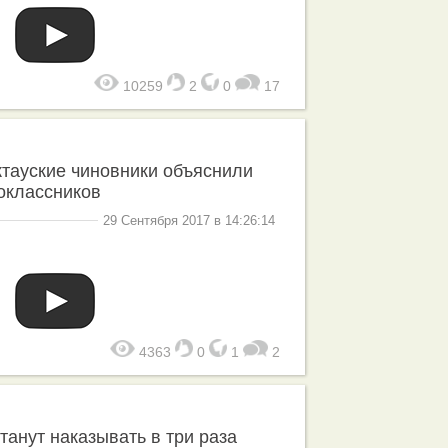
10259
2
0
17
тауские чиновники объяснили
оклассников
29 Сентября 2017 в 14:26:14
4363
0
1
2
анут наказывать в три раза