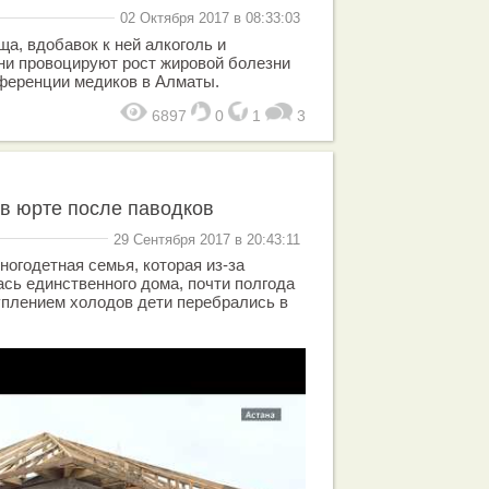
02 Октября 2017 в 08:33:03
ща, вдобавок к ней алкоголь и
ни провоцируют рост жировой болезни
нференции медиков в Алматы.
6897
0
1
3
в юрте после паводков
29 Сентября 2017 в 20:43:11
огодетная семья, которая из-за
сь единственного дома, почти полгода
уплением холодов дети перебрались в