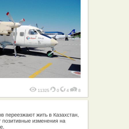
11325
0
4
8
ов переезжают жить в Казахстан,
т позитивные изменения на
е.