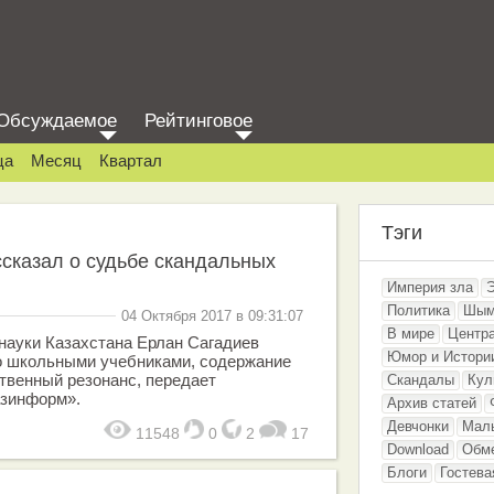
Обсуждаемое
Рейтинговое
ца
Месяц
Квартал
Тэги
сказал о судьбе скандальных
Империя зла
Политика
Шым
04 Октября 2017 в 09:31:07
В мире
Центр
науки Казахстана Ерлан Сагадиев
Юмор и Истори
со школьными учебниками, содержание
твенный резонанс, передает
Скандалы
Кул
азинформ».
Архив статей
Девчонки
Мал
11548
0
2
17
Download
Обм
Блоги
Гостева