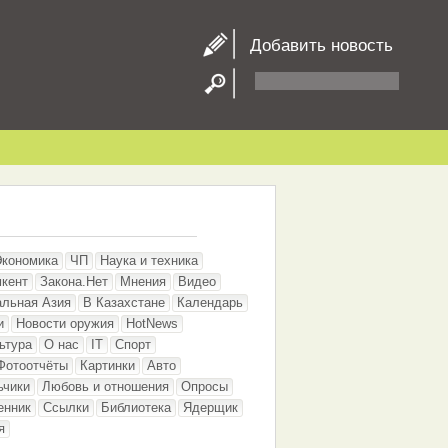
Добавить новость
Экономика
ЧП
Наука и техника
кент
Закона.Нет
Мнения
Видео
альная Азия
В Казахстане
Календарь
и
Новости оружия
HotNews
ьтура
О нас
IT
Спорт
Фотоотчёты
Картинки
Авто
ьчики
Любовь и отношения
Опросы
енник
Ссылки
Библиотека
Ядерщик
я