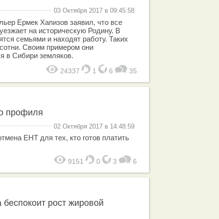
03 Октября 2017 в 09:45:58
ьер Ермек Хапизов заявил, что все
уезжает на историческую Родину. В
ятся семьями и находят работу. Таких
 сотни. Своим примером они
я в Сибири земляков.
24337
1
6
35
о профиля
02 Октября 2017 в 14:48:59
тмена ЕНТ для тех, кто готов платить
9151
0
3
6
 беспокоит рост жировой