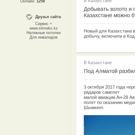
В Казахстане
Онлайн:
1258
Добывать золото и 
Казахстане можно б
Друзья сайта
Сервис +
www.stimeks.kz
Новый для Казахстана 
Натяжные потолки
добычу, включили в Код
Для инвалидов
В Казахстане
Под Алматой разби
3 октября 2017 года чер
радаров самолет
малой авиации Ан-28 А
полет по оказанию мед
Шымкент.