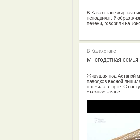
В Казахстане жирная пи
неподвижный образ жиз
печени, говорили на ко
В Казахстане
Многодетная семья 
Живущая под Астаной мн
паводков весной лишила
прожила в юрте. С наст
съемное жилье.