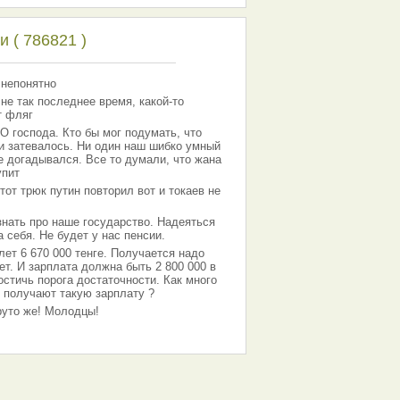
 ( 786821 )
 непонятно
 не так последнее время, какой-то
т фляг
господа. Кто бы мог подумать, что
 и затевалось. Ни один наш шибко умный
е догадывался. Все то думали, что жана
упит
тот трюк путин повторил вот и токаев не
знать про наше государство. Надеяться
 себя. Не будет у нас пенсии.
лет 6 670 000 тенге. Получается надо
ет. И зарплата должна быть 2 800 000 в
остичь порога достаточности. Как много
 получают такую зарплату ?
Круто же! Молодцы!