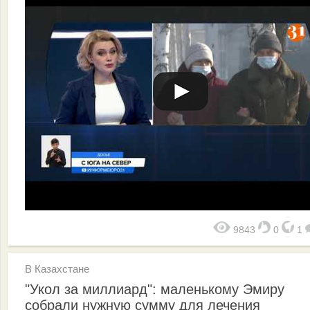
9843
0
1
В Казахстане
"Укол за миллиард": маленькому Эмиру
собрали нужную сумму для лечения