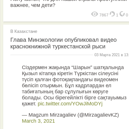
важнее, чем дети?
7867
1
В Казахстане
Глава Минэкологии опубликовал видео
краснокнижной туркестанской рыси
03 Марта 2021 в 13
Сіздермен жақында “Шарын” шатқалында
Қызыл кітапқа кіретін Түркістан сілеусіні
түсіп қалған фотоқақпандағы видеомен
бөлісіп отырмын. Бұл кадрлардан ел
табиғатының бар сұлулығын көруге
болады. Осы бірегейлікті бірге сақтауымыз
қажет.
pic.twitter.com/YOwJiMoDYj
— Magzum Mirzagaliev (@MirzagalievKZ)
March 3, 2021