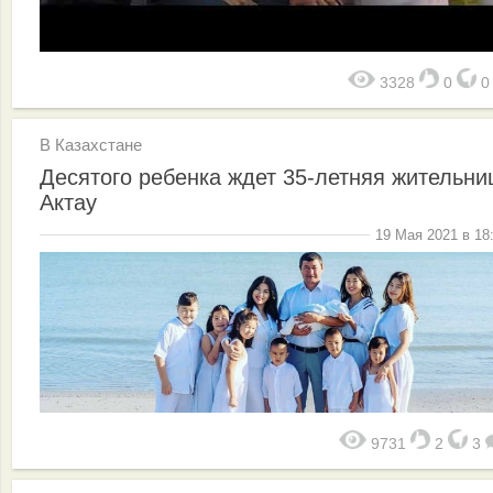
3328
0
В Казахстане
Десятого ребенка ждет 35-летняя жительни
Актау
19 Мая 2021 в 18
9731
2
3