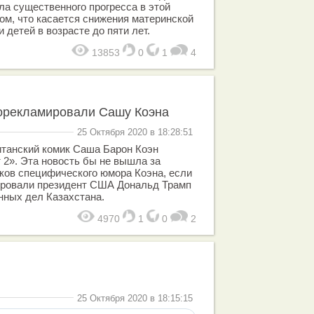
ла существенного прогресса в этой
том, что касается снижения материнской
 детей в возрасте до пяти лет.
13853
0
1
4
орекламировали Сашу Коэна
25 Октября 2020 в 18:28:51
итанский комик Саша Барон Коэн
2». Эта новость бы не вышла за
ков специфического юмора Коэна, если
ировали президент США Дональд Трамп
нных дел Казахстана.
4970
1
0
2
25 Октября 2020 в 18:15:15