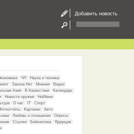
Добавить новость
Экономика
ЧП
Наука и техника
кент
Закона.Нет
Мнения
Видео
альная Азия
В Казахстане
Календарь
и
Новости оружия
HotNews
ьтура
О нас
IT
Спорт
Фотоотчёты
Картинки
Авто
ьчики
Любовь и отношения
Опросы
енник
Ссылки
Библиотека
Ядерщик
я