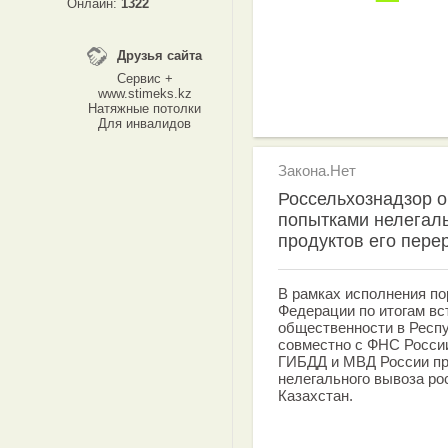
Онлайн:
1322
Друзья сайта
Сервис +
www.stimeks.kz
Натяжные потолки
Для инвалидов
Закона.Нет
Россельхознадзор 
попытками нелегаль
продуктов его пере
В рамках исполнения по
Федерации по итогам вс
общественности в Респ
совместно с ФНС России
ГИБДД и МВД России пр
нелегального вывоза ро
Казахстан.