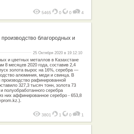
5465
0
0
4
т производство благородных и
25 Октября 2020 в 19:12:10
ных и цветных металлов в Казахстане
м 8 месяцев 2020 года, составив 2,4
ыпуск золота вырос на 16%, серебра —
водство алюминия, меди и свинца. В
 производство рафинированной
ставило 327,3 тысяч тонн, золота 73
 и полуобработанного серебра
из них аффинированное серебро - 653,8
prom.kz.).
3801
1
0
1