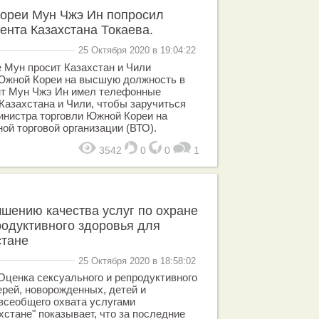
ореи Мун Чжэ Ин попросил
ента Казахстана Токаева.
25 Октября 2020 в 19:04:22
 Мун просит Казахстан и Чили
Южной Кореи на высшую должность в
ент Мун Чжэ Ин имел телефонные
Казахстана и Чили, чтобы заручиться
инистра торговли Южной Кореи на
ой торговой организации (ВТО).
3542
0
0
1
учшению качества услуг по охране
родуктивного здоровья для
стане
25 Октября 2020 в 18:58:02
ценка сексуального и репродуктивного
ерей, новорожденных, детей и
 всеобщего охвата услугами
хстане" показывает, что за последние