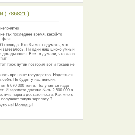
 ( 786821 )
 непонятно
 не так последнее время, какой-то
т фляг
господа. Кто бы мог подумать, что
 и затевалось. Ни один наш шибко умный
е догадывался. Все то думали, что жана
упит
тот трюк путин повторил вот и токаев не
знать про наше государство. Надеяться
 себя. Не будет у нас пенсии.
лет 6 670 000 тенге. Получается надо
ет. И зарплата должна быть 2 800 000 в
остичь порога достаточности. Как много
 получают такую зарплату ?
Круто же! Молодцы!