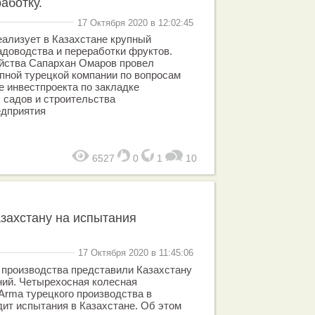
аботку.
17 Октября 2020 в 12:02:45
еализует в Казахстане крупный
адоводства и переработки фруктов.
яйства Сапархан Омаров провел
упной турецкой компании по вопросам
е инвестпроекта по закладке
 садов и строительства
едприятия
6527
0
1
10
захстану на испытания
17 Октября 2020 в 11:45:06
 производства представили Казахстану
ний. Четырехосная колесная
rma турецкого производства в
ит испытания в Казахстане. Об этом