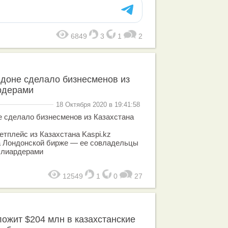
6849
3
1
2
доне сделало бизнесменов из
рдерами
18 Октября 2020 в 19:41:58
е сделало бизнесменов из Казахстана
етплейс из Казахстана Kaspi.kz
а Лондонской бирже — ее совладельцы
ллиардерами
12549
1
0
27
ложит $204 млн в казахстанские