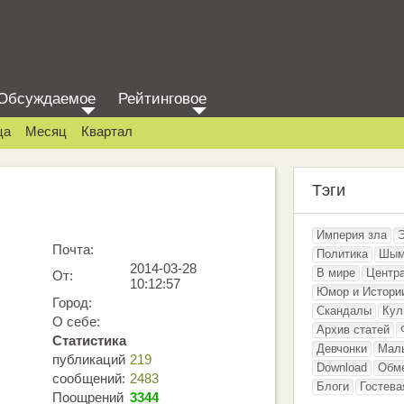
Обсуждаемое
Рейтинговое
ца
Месяц
Квартал
Тэги
Империя зла
Почта:
Политика
Шым
2014-03-28
В мире
Центр
От:
10:12:57
Юмор и Истори
Город:
Скандалы
Кул
О себе:
Архив статей
Статистика
Девчонки
Мал
публикаций
219
Download
Обм
сообщений:
2483
Блоги
Гостева
Поощрений
3344