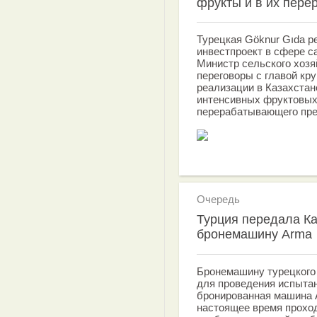
фрукты и в их перер
Турецкая Göknur Gıda р
инвестпроект в сфере с
Министр сельского хоз
переговоры с главой кр
реализации в Казахстан
интенсивных фруктовых
перерабатывающего пр
Очередь
Турция передала Ка
бронемашину Arma
Бронемашину турецкого
для проведения испыта
бронированная машина A
настоящее время проход