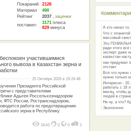
Покараний
2126
Материал
490
Комментарии
Рейтинг
2037
,
заценки
3171
плюса
поставил:
829
минуса
А кто напал то,
Что с планетой
массовый свис
Это ГЕНИАЛЬНО 
ради этого всё
эксперт даже н
казахстан наст
обеспокоен участившимися
нан придумал э
ного вывоза в Казахстан зерна и
отстает
работки
Всё что нужно 
нужно только на
25 Октября 2020 в 19:24:48
Интересно - 20 
ручения Президента Российской
работать с 18 л
тречи с представителями
месяц, чтобы д
ублике Адыгея Россельхознадзором
людей в стране
, ФТС России, Ространснадзором,
Не ну, а что? 
оводится работа по предотвращению
Экологично
ссийского зерна в Республику
3640
0
0
3