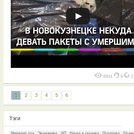
8931
0
1
2
3
4
5
6
Тэги
Империя зла
Экономика
ЧП
Наука и техника
Политика
Шымк