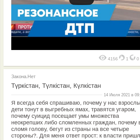
4156
1
Закона.Нет
Түркістан, Түлкістан, Күлкістан
14 Июля 2021 в 09
Я всегда себя спрашиваю, почему у нас взрослы
дети тонут в выгребных ямах, травятся угаром,
почему суицид посещает умы множества
неокрепших либо сломленных граждан, почему 
сломя голову, бегут из страны на все четыре
стороны?. Для меня ответ прост: к власти приш