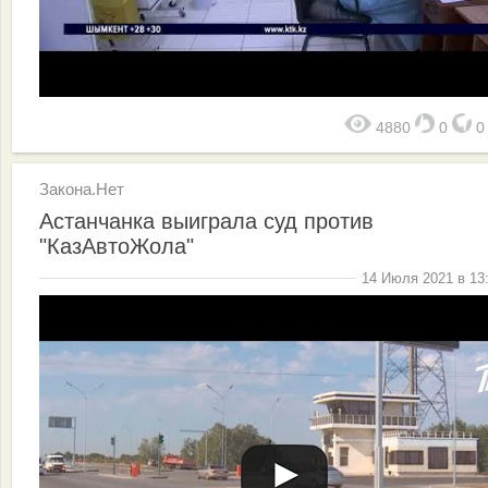
4880
0
Закона.Нет
Астанчанка выиграла суд против
"КазАвтоЖола"
14 Июля 2021 в 13