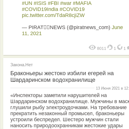
#UN
#ISIS
#FBI
#war
#MAFIA
#COVID19India
#COVID19
pic.twitter.com/TdaR8cjiZW
— PIRAT🏴‍☠️NEWS (@piratnews_com)
June
11, 2021
8011
1
1
Закона.Нет
Браконьеры жестоко избили егерей на
Шардаринском водохранилище
13 Июня 2021 в 12
«Инспекторы заметили нарушителей на
Шардаринском водохранилище. Мужчины в мас
глушили рыбу электроудочками. На требование
прекратить незаконный промысел, браконьеры
устроили беспредел. Шестеро мужчин стали
наносить природоохранникам жестокие удары