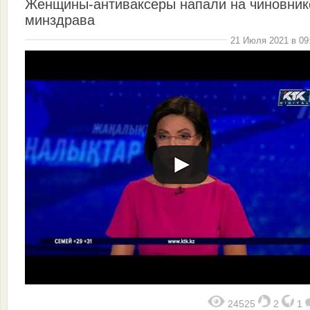
Женщины-антиваксеры напали на чиновник
минздрава
21 Июля 2021 в 09
24525
2
1