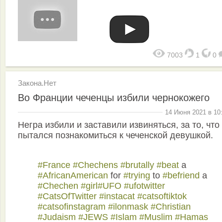
7003
1
0
Закона.Нет
Во Франции чеченцы избили чернокожего
14 Июня 2021 в 10
Негра избили и заставили извиняться, за то, что
пытался познакомиться к чеченской девушкой.
#France
#Chechens
#brutally
#beat
a
#AfricanAmerican
for
#trying
to
#befriend
a
#Chechen
#girl
#UFO
#ufotwitter
#CatsOfTwitter
#instacat
#catsoftiktok
#catsofinstagram
#ilonmask
#Christian
#Judaism
#JEWS
#Islam
#Muslim
#Hamas