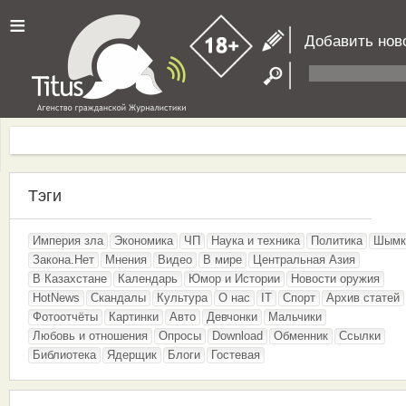
≡
Добавить нов
Тэги
Империя зла
Экономика
ЧП
Наука и техника
Политика
Шымк
Закона.Нет
Мнения
Видео
В мире
Центральная Азия
В Казахстане
Календарь
Юмор и Истории
Новости оружия
HotNews
Скандалы
Культура
О нас
IT
Спорт
Архив статей
Фотоотчёты
Картинки
Авто
Девчонки
Мальчики
Любовь и отношения
Опросы
Download
Обменник
Ссылки
Библиотека
Ядерщик
Блоги
Гостевая