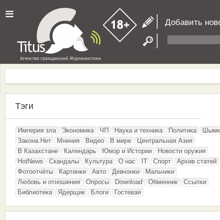
≡
Добавить нов
Тэги
Империя зла
Экономика
ЧП
Наука и техника
Политика
Шымк
Закона.Нет
Мнения
Видео
В мире
Центральная Азия
В Казахстане
Календарь
Юмор и Истории
Новости оружия
HotNews
Скандалы
Культура
О нас
IT
Спорт
Архив статей
Фотоотчёты
Картинки
Авто
Девчонки
Мальчики
Любовь и отношения
Опросы
Download
Обменник
Ссылки
Библиотека
Ядерщик
Блоги
Гостевая