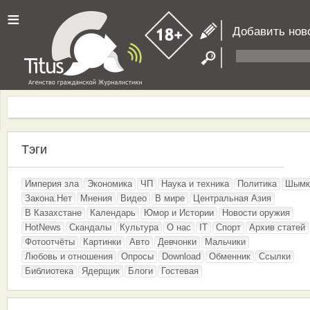
≡
Добавить нов
Тэги
Империя зла
Экономика
ЧП
Наука и техника
Политика
Шымк
Закона.Нет
Мнения
Видео
В мире
Центральная Азия
В Казахстане
Календарь
Юмор и Истории
Новости оружия
HotNews
Скандалы
Культура
О нас
IT
Спорт
Архив статей
Фотоотчёты
Картинки
Авто
Девчонки
Мальчики
Любовь и отношения
Опросы
Download
Обменник
Ссылки
Библиотека
Ядерщик
Блоги
Гостевая