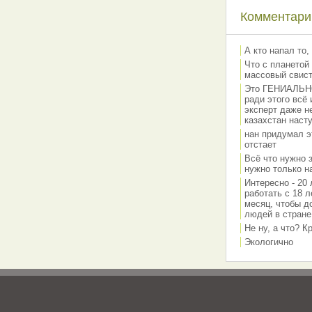
Комментарии
А кто напал то,
Что с планетой 
массовый свис
Это ГЕНИАЛЬНО 
ради этого всё
эксперт даже н
казахстан наст
нан придумал э
отстает
Всё что нужно 
нужно только на
Интересно - 20 
работать с 18 л
месяц, чтобы д
людей в стране
Не ну, а что? 
Экологично