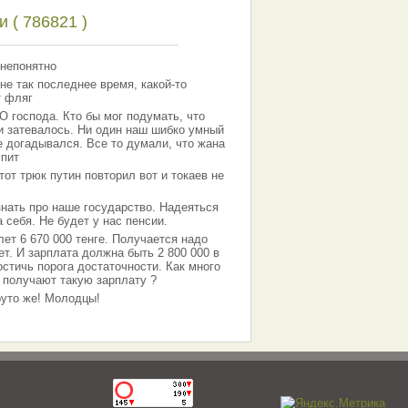
 ( 786821 )
 непонятно
не так последнее время, какой-то
т фляг
господа. Кто бы мог подумать, что
 и затевалось. Ни один наш шибко умный
е догадывался. Все то думали, что жана
упит
тот трюк путин повторил вот и токаев не
знать про наше государство. Надеяться
 себя. Не будет у нас пенсии.
лет 6 670 000 тенге. Получается надо
ет. И зарплата должна быть 2 800 000 в
остичь порога достаточности. Как много
 получают такую зарплату ?
Круто же! Молодцы!