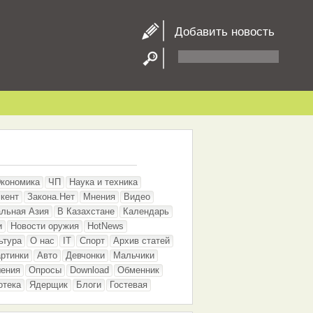
Добавить новость
кономика
ЧП
Наука и техника
кент
Закона.Нет
Мнения
Видео
льная Азия
В Казахстане
Календарь
и
Новости оружия
HotNews
ьтура
О нас
IT
Спорт
Архив статей
ртинки
Авто
Девчонки
Мальчики
шения
Опросы
Download
Обменник
отека
Ядерщик
Блоги
Гостевая