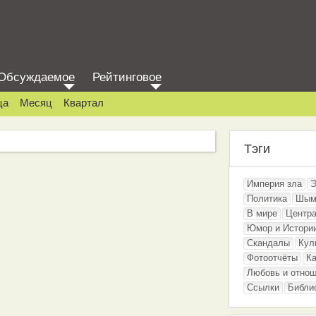
Обсуждаемое
Рейтинговое
ца
Месяц
Квартал
Тэги
Империя зла
Э
Политика
Шым
В мире
Центра
Юмор и Истори
Скандалы
Кул
Фотоотчёты
Ка
Любовь и отно
Ссылки
Библи