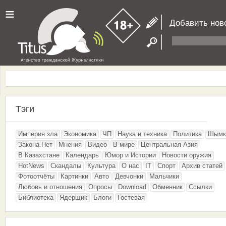
≡
Добавить нов
Тэги
Империя зла
Экономика
ЧП
Наука и техника
Политика
Шымк
Закона.Нет
Мнения
Видео
В мире
Центральная Азия
В Казахстане
Календарь
Юмор и Истории
Новости оружия
HotNews
Скандалы
Культура
О нас
IT
Спорт
Архив статей
Фотоотчёты
Картинки
Авто
Девчонки
Мальчики
Любовь и отношения
Опросы
Download
Обменник
Ссылки
Библиотека
Ядерщик
Блоги
Гостевая