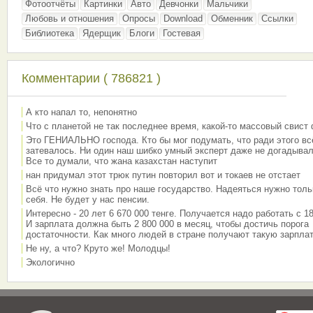
Фотоотчёты
Картинки
Авто
Девчонки
Мальчики
Любовь и отношения
Опросы
Download
Обменник
Ссылки
Библиотека
Ядерщик
Блоги
Гостевая
Комментарии ( 786821 )
А кто напал то, непонятно
Что с планетой не так последнее время, какой-то массовый свист
Это ГЕНИАЛЬНО господа. Кто бы мог подумать, что ради этого вс
затевалось. Ни один наш шибко умный эксперт даже не догадывал
Все то думали, что жана казахстан наступит
нан придумал этот трюк путин повторил вот и токаев не отстает
Всё что нужно знать про наше государство. Надеяться нужно толь
себя. Не будет у нас пенсии.
Интересно - 20 лет 6 670 000 тенге. Получается надо работать с 18
И зарплата должна быть 2 800 000 в месяц, чтобы достичь порога
достаточности. Как много людей в стране получают такую зарплат
Не ну, а что? Круто же! Молодцы!
Экологично