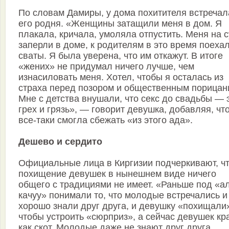
По словам Дамиры, у дома похитителя встречал
его родня. «Женщины затащили меня в дом. Я
плакала, кричала, умоляла отпустить. Меня на с
заперли в доме, к родителям в это время поеха
сваты. Я была уверена, что им откажут. В итоге
«жених» не придумал ничего лучше, чем
изнасиловать меня. Хотел, чтобы я осталась из
страха перед позором и общественным порицан
Мне с детства внушали, что секс до свадьбы — 
грех и грязь», — говорит девушка, добавляя, чт
все-таки смогла сбежать «из этого ада».
Дешево и сердито
Официальные лица в Киргизии подчеркивают, ч
похищение девушек в нынешнем виде ничего
общего с традициями не имеет. «Раньше под «а
качуу» понимали то, что молодые встречались и
хорошо знали друг друга, и девушку «похищали
чтобы устроить «сюрприз», а сейчас девушек кр
как скот. Молодые даже не знают друг друга.