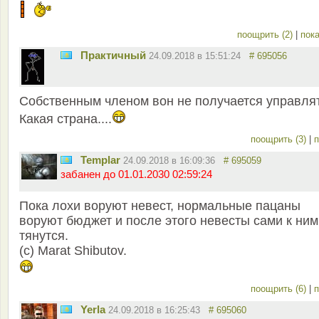
поощрить (2)
|
пока
Практичный
24.09.2018 в 15:51:24
# 695056
Собственным членом вон не получается управлят
Какая страна....
поощрить (3)
|
п
Templar
24.09.2018 в 16:09:36
# 695059
забанен до 01.01.2030 02:59:24
Пока лохи воруют невест, нормальные пацаны
воруют бюджет и после этого невесты сами к ним
тянутся.
(с) Marat Shibutov.
поощрить (6)
|
п
Yerla
24.09.2018 в 16:25:43
# 695060