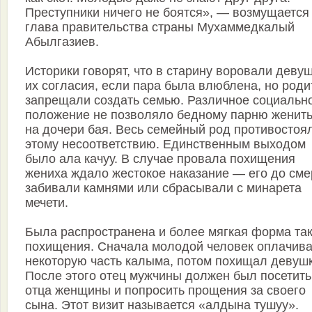
Преступники ничего не боятся», — возмущается
глава правительства страны Мухаммедкалый
Абылгазиев.
Историки говорят, что в старину воровали девуш
их согласия, если пара была влюблена, но роди
запрещали создать семью. Различное социальн
положение не позволяло бедному парню женит
на дочери бая. Весь семейный род противостоя
этому несоответствию. Единственным выходом
было ала качуу. В случае провала похищения
жениха ждало жестокое наказание — его до сме
забивали камнями или сбрасывали с минарета
мечети.
Была распространена и более мягкая форма так
похищения. Сначала молодой человек оплачив
некоторую часть калыма, потом похищал девушк
После этого отец мужчины должен был посетить
отца женщины и попросить прощения за своего
сына. Этот визит называется «алдына тушуу».