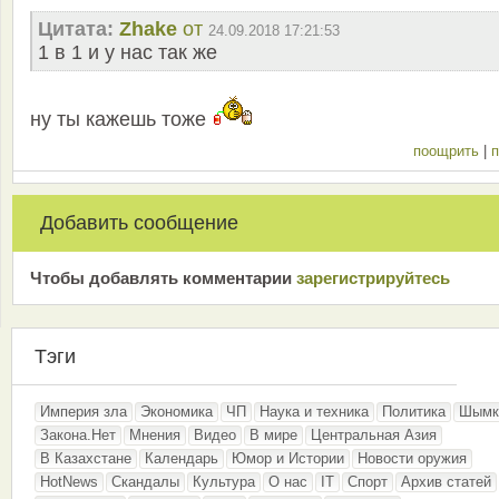
Цитата:
Zhake
от
24.09.2018 17:21:53
1 в 1 и у нас так же
ну ты кажешь тоже
поощрить
|
п
Добавить сообщение
Чтобы добавлять комментарии
зарeгиcтрирyйтeсь
Тэги
Империя зла
Экономика
ЧП
Наука и техника
Политика
Шымк
Закона.Нет
Мнения
Видео
В мире
Центральная Азия
В Казахстане
Календарь
Юмор и Истории
Новости оружия
HotNews
Скандалы
Культура
О нас
IT
Спорт
Архив статей