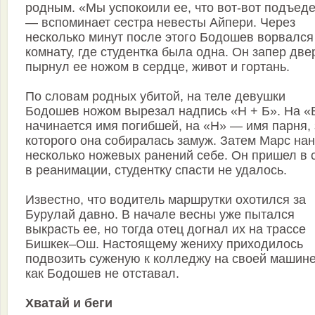
родным. «Мы успокоили ее, что вот-вот подъед
— вспоминает сестра невесты Айпери. Через
несколько минут после этого Бодошев ворвался
комнату, где студентка была одна. Он запер две
пырнул ее ножом в сердце, живот и гортань.
По словам родных убитой, на теле девушки
Бодошев ножом вырезал надпись «Н + Б». На «
начинается имя погибшей, на «Н» — имя парня, 
которого она собиралась замуж. Затем Марс на
несколько ножевых ранений себе. Он пришел в 
в реанимации, студентку спасти не удалось.
Известно, что водитель маршрутки охотился за
Бурулай давно. В начале весны уже пытался
выкрасть ее, но тогда отец догнал их на трассе
Бишкек–Ош. Настоящему жениху приходилось
подвозить суженую к колледжу на своей машине
как Бодошев не отставал.
Хватай и беги