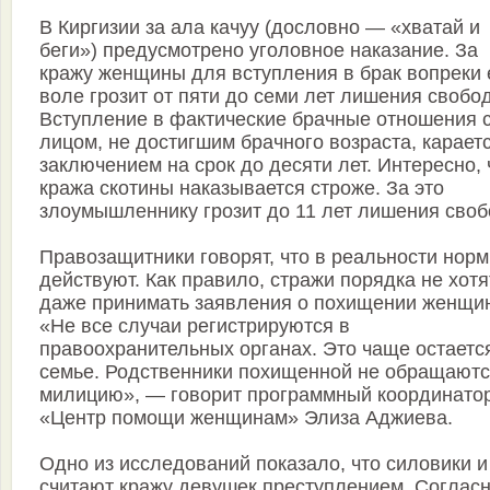
В Киргизии за ала качуу (дословно — «хватай и
беги») предусмотрено уголовное наказание. За
кражу женщины для вступления в брак вопреки 
воле грозит от пяти до семи лет лишения свобо
Вступление в фактические брачные отношения 
лицом, не достигшим брачного возраста, карает
заключением на срок до десяти лет. Интересно, 
кража скотины наказывается строже. За это
злоумышленнику грозит до 11 лет лишения своб
Правозащитники говорят, что в реальности нор
действуют. Как правило, стражи порядка не хотя
даже принимать заявления о похищении женщи
«Не все случаи регистрируются в
правоохранительных органах. Это чаще остаетс
семье. Родственники похищенной не обращаютс
милицию», — говорит программный координато
«Центр помощи женщинам» Элиза Аджиева.
Одно из исследований показало, что силовики и
считают кражу девушек преступлением. Соглас