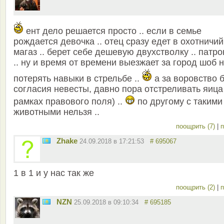
ент дело решается просто .. если в семье
рождается девочка .. отец сразу едет в охотничий
магаз .. берет себе дешевую двухстволку .. патр
.. ну и время от времени выезжает за город шоб 
потерять навыки в стрельбе ..
а за воровство 
согласия невесты, давно пора отстреливать яица
рамках правового поля) ..
по другому с такими
животными нельзя ..
поощрить (7)
|
п
Zhake
24.09.2018 в 17:21:53
# 695067
1 в 1 и у нас так же
поощрить (2)
|
п
NZN
25.09.2018 в 09:10:34
# 695185