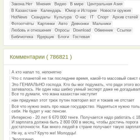
Закона.Нет
Мнения
Видео
В мире
Центральная Азия
В Казахстане
Календарь
Юмор и Истории
Новости оружия
HotNews
Скандалы
Культура
О нас
IT
Спорт
Архив статей
Фотоотчёты
Картинки
Авто
Девчонки
Мальчики
Любовь и отношения
Опросы
Download
Обменник
Ссылки
Библиотека
Ядерщик
Блоги
Гостевая
Комментарии ( 786821 )
А кто напал то, непонятно
Что с планетой не так последнее время, какой-то массовый свист
Это ГЕНИАЛЬНО господа. Кто бы мог подумать, что ради этого вс
затевалось. Ни один наш шибко умный эксперт даже не догадывал
Все то думали, что жана казахстан наступит
нан придумал этот трюк путин повторил вот и токаев не отстает
Всё что нужно знать про наше государство. Надеяться нужно толь
себя. Не будет у нас пенсии.
Интересно - 20 лет 6 670 000 тенге. Получается надо работать с 18
И зарплата должна быть 2 800 000 в месяц, чтобы достичь порога
достаточности. Как много людей в стране получают такую зарплат
Не ну, а что? Круто же! Молодцы!
Экологично