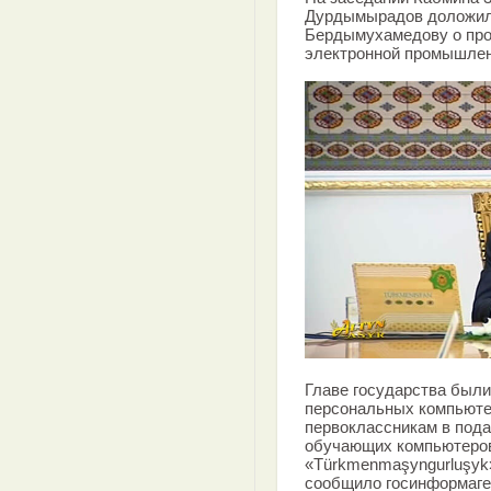
Дурдымырадов доложил
Бердымухамедову о про
электронной промышлен
Главе государства был
персональных компьюте
первоклассникам в пода
обучающих компьютеро
«Тürkmenmaşyngurluşyk
сообщило госинформаге