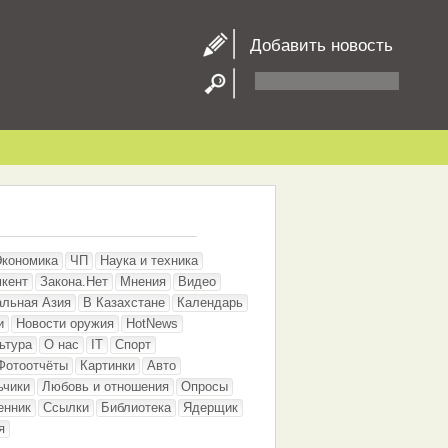
Добавить новость
Экономика
ЧП
Наука и техника
кент
Закона.Нет
Мнения
Видео
альная Азия
В Казахстане
Календарь
и
Новости оружия
HotNews
ьтура
О нас
IT
Спорт
Фотоотчёты
Картинки
Авто
ьчики
Любовь и отношения
Опросы
енник
Ссылки
Библиотека
Ядерщик
я