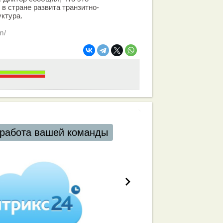
 в стране развита транзитно-
ктура.
m/
работа вашей команды