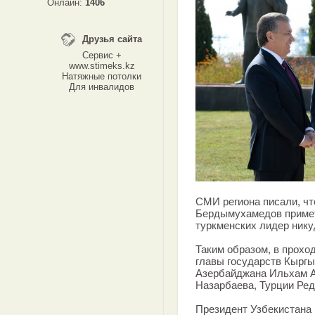
Онлайн:
1406
Друзья сайта
Сервис +
www.stimeks.kz
Натяжные потолки
Для инвалидов
СМИ региона писали, чт
Бердымухамедов примет
туркменских лидер нику
Таким образом, в прох
главы государств Кырг
Азербайджана Ильхам А
Назарбаева, Турции Ред
Президент Узбекистана