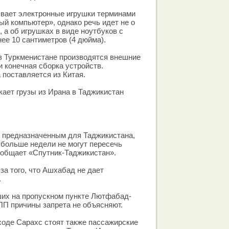
вает электронные игрушки терминами
ый компьютер», однако речь идет не о
 а об игрушках в виде ноутбуков с
ее 10 сантиметров (4 дюйма).
в Туркменистане производятся внешние
и конечная сборка устройств.
 поставляется из Китая.
кает грузы из Ирана в Таджикистан
, предназначенным для Таджикистана,
больше недели не могут пересечь
ообщает «Спутник-Таджикистан».
за того, что Ашхабад не дает
.
ших на пропускном пункте Лютфабад-
КПП причины запрета не объясняют.
оде Сарахс стоят также пассажирские