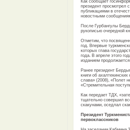
Как сообщает госинформ
президент просмотрел с
публикациями в отечест
новостными сообщения
После Гурбангулы Берд
рукописью очередной кн
Отметим, что посвященн
год. Впервые туркменск
которых глава государст
года. В апреле этого г
изданием продолжается
Ранее президент Берды
книги об ахалтекинских
слава» (2008), «Полет н
«Стремительная поступь
Как передает ТДХ, «зат
тщательно совершил вс
скакунами, оседлал ска
Президент Туркменист
первоклассников
На заседании Кабмина 3