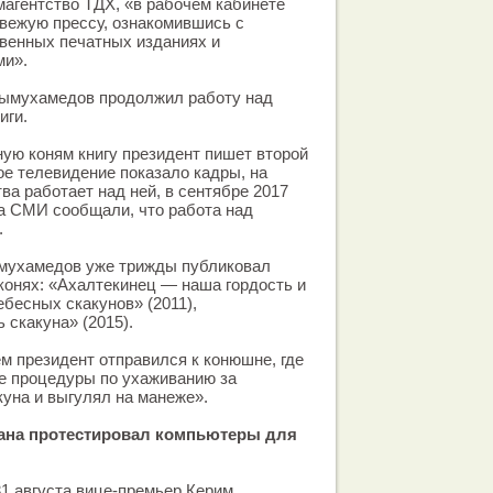
агентство ТДХ, «в рабочем кабинете
вежую прессу, ознакомившись с
венных печатных изданиях и
ми».
ымухамедов продолжил работу над
иги.
ую коням книгу президент пишет второй
ое телевидение показало кадры, на
ва работает над ней, в сентябре 2017
ода СМИ сообщали, что работа над
.
мухамедов уже трижды публиковал
 конях: «Ахалтекинец — наша гордость и
ебесных скакунов» (2011),
 скакуна» (2015).
ем президент отправился к конюшне, где
е процедуры по ухаживанию за
куна и выгулял на манеже».
ана протестировал компьютеры для
1 августа вице-премьер Керим