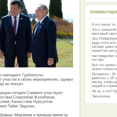
Комментарии
А кто напал то,
Что с планетой
массовый свис
Это ГЕНИАЛЬНО 
ради этого всё
эксперт даже н
казахстан наст
нан придумал э
отстает
Всё что нужно 
нужно только на
Интересно - 20 
о президент Гурбангулы
работать с 18 л
 участие в обоих мероприятиях, однако
месяц, чтобы д
да не поехал.
людей в стране
Не ну, а что? 
одящем сегодня Саммите участвуют
Экологично
ызстана Сооронбай Жээнбеков,
лиев, Казахстана Нурсултан
жеп Тайип Эрдоган.
 Шавкат Мирзиеев и премьер-министр