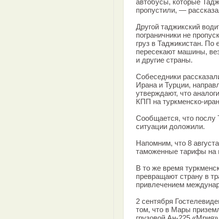
автобусы, которые Тадж
пропустили, — рассказа
Другой таджикский води
пограничники не пропус
груз в Таджикистан. По 
пересекают машины, вез
и другие страны.
Собеседники рассказали
Ирана и Турции, направ
утверждают, что аналог
КПП на туркменско-иран
Сообщается, что послу 
ситуации доложили.
Напомним, что 8 августа
таможенные тарифы на п
В то же время туркменс
превращают страну в тр
привлечением междунар
2 сентября Гостелевиде
том, что в Мары призе
грузовой Ан-225 «Мрия»