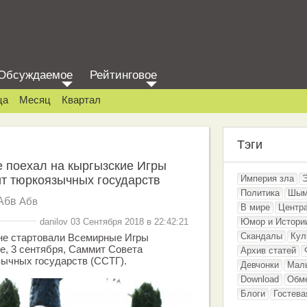
Обсуждаемое
Рейтинговое
ца
Месяц
Квартал
Тэги
 поехал на кыргызские Игры
т тюркоязычных государств
Империя зла
Политика
Шым
Абв
Абв
В мире
Центр
danilov 03 Сентября 2018 в 22:42:21
Юмор и Истори
Скандалы
Кул
ане стартовали Всемирные Игры
же, 3 сентября, Саммит Совета
Архив статей
ычных государств (ССТГ).
Девчонки
Мал
Download
Обм
Блоги
Гостева