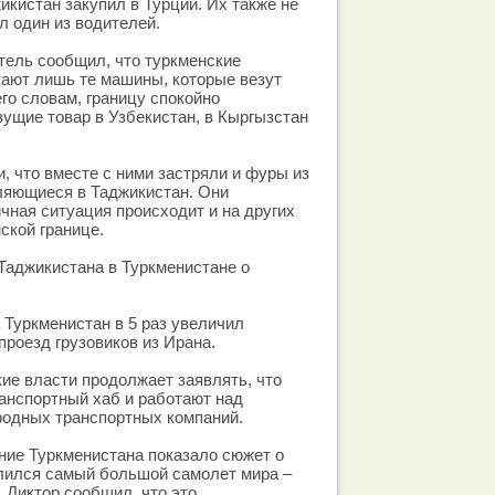
икистан закупил в Турции. Их также не
л один из водителей.
тель сообщил, что туркменские
кают лишь те машины, которые везут
его словам, границу спокойно
ущие товар в Узбекистан, в Кыргызстан
, что вместе с ними застряли и фуры из
ляющиеся в Таджикистан. Они
ичная ситуация происходит и на других
ской границе.
Таджикистана в Туркменистане о
 Туркменистан в 5 раз увеличил
роезд грузовиков из Ирана.
кие власти продолжает заявлять, что
анспортный хаб и работают над
одных транспортных компаний.
ние Туркменистана показало сюжет о
млился самый большой самолет мира –
. Диктор сообщил, что это