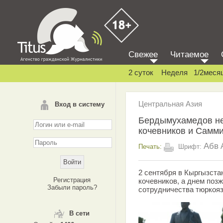
Свежее
Читаемое
2 суток
Неделя
1/2меся
Центральная Азия
Вход в систему
Бердымухамедов не
кочевников и Самми
Абв
Печать:
Шрифт:
2 сентября в Кыргызст
Регистрация
кочевников, а днем поз
Забыли пароль?
сотрудничества тюркояз
В сети