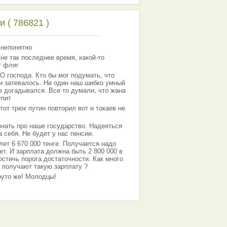
 ( 786821 )
 непонятно
 не так последнее время, какой-то
т фляг
господа. Кто бы мог подумать, что
 и затевалось. Ни один наш шибко умный
е догадывался. Все то думали, что жана
упит
тот трюк путин повторил вот и токаев не
знать про наше государство. Надеяться
 себя. Не будет у нас пенсии.
лет 6 670 000 тенге. Получается надо
ет. И зарплата должна быть 2 800 000 в
остичь порога достаточности. Как много
 получают такую зарплату ?
Круто же! Молодцы!