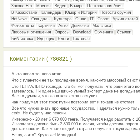
Закона.Нет
Мнения
Видео
В мире
Центральная Азия
В Казахстане
Календарь
Юмор и Истории
Новости оружия
HotNews
Скандалы
Культура
О нас
IT
Спорт
Архив статей
Фотоотчёты
Картинки
Авто
Девчонки
Мальчики
Любовь и отношения
Опросы
Download
Обменник
Ссылки
Библиотека
Ядерщик
Блоги
Гостевая
Комментарии ( 786821 )
А кто напал то, непонятно
Что с планетой не так последнее время, какой-то массовый свист
Это ГЕНИАЛЬНО господа. Кто бы мог подумать, что ради этого вс
затевалось. Ни один наш шибко умный эксперт даже не догадывал
Все то думали, что жана казахстан наступит
нан придумал этот трюк путин повторил вот и токаев не отстает
Всё что нужно знать про наше государство. Надеяться нужно толь
себя. Не будет у нас пенсии.
Интересно - 20 лет 6 670 000 тенге. Получается надо работать с 18
И зарплата должна быть 2 800 000 в месяц, чтобы достичь порога
достаточности. Как много людей в стране получают такую зарплат
Не ну, а что? Круто же! Молодцы!