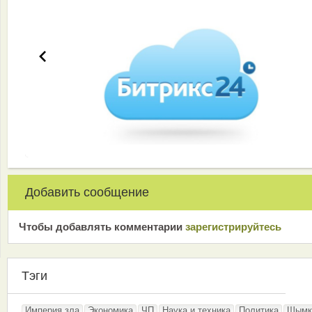
Добавить сообщение
Чтобы добавлять комментарии
зарeгиcтрирyйтeсь
Тэги
Империя зла
Экономика
ЧП
Наука и техника
Политика
Шымк