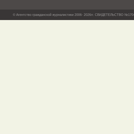
© Агентство гражданской журналистики 2006- 2026гг. СВИДЕТЕЛЬСТВО №17