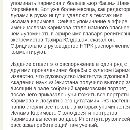
упоминать Каримова и больше «юртбаши» Шавк
Мирзиёева. Вот уже более месяца, как редактор
лупами в руках ищут и удаляют в текстах имя
Ислама Каримова. Сейчас упоминание в эфире
имени Ислама Каримова стало намного опаснее
чем «упоминать в эфире имя главаря религиозн
экстремистов Тахира Юлдаша», сказал он.
Официально в руководстве НТРК распоряжение
комментируют.
Издание ставит это распоряжение в один ряд с
другими проявлениями борьбы с культом Карим
Известно, что руководство Института рукописей
Академии наук Узбекистана получило выговор з
висящий в зале собраний каримовский портрет,
после чего приказало «уничтожить все портреты
Каримова и лозунги с его цитатами». «С настен
панно стерли все тексты, в которых упоминаетс
Ислама Каримова. Около десяти портретов
Каримова вынесли во двор Института рукописей
рассказал работающий там ученый.