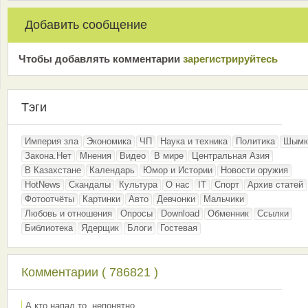
Добавить сообщение
Чтобы добавлять комментарии
зарeгиcтрирyйтeсь
Тэги
Империя зла
Экономика
ЧП
Наука и техника
Политика
Шымк
Закона.Нет
Мнения
Видео
В мире
Центральная Азия
В Казахстане
Календарь
Юмор и Истории
Новости оружия
HotNews
Скандалы
Культура
О нас
IT
Спорт
Архив статей
Фотоотчёты
Картинки
Авто
Девчонки
Мальчики
Любовь и отношения
Опросы
Download
Обменник
Ссылки
Библиотека
Ядерщик
Блоги
Гостевая
Комментарии ( 786821 )
А кто напал то, непонятно