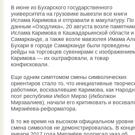
В июне из Бухарского государственного
университета на грузовике вывезли все книги
Ислама Каримова и отправили в макулатуру. По
данным «Озодлика», 20 августа возле памятник
Ислама Каримова в Кашкадарьинской области и
Самарканде, а также возле мавзолея Имама Ал
Бухари в городе Самарканде были проведены
рейды на торговцев сувенирами с изображение
Каримова — их оштрафовали, а товар
конфисковали.
Еще одним симптомом смены символических
ориентиров стало то, что инициативные творчес
работники, восхвалявшие Каримова, как Народ
поэт республики Икбол Мирзо (Икболжон
Мирзаалиев), начали его критиковать и восхвал
Мирзиёева-реформатора.
В то же время на высоком официальном уровне
смена символов не демонстрировалась. В конце
января 2017 года Мирзиёев подписал указ об