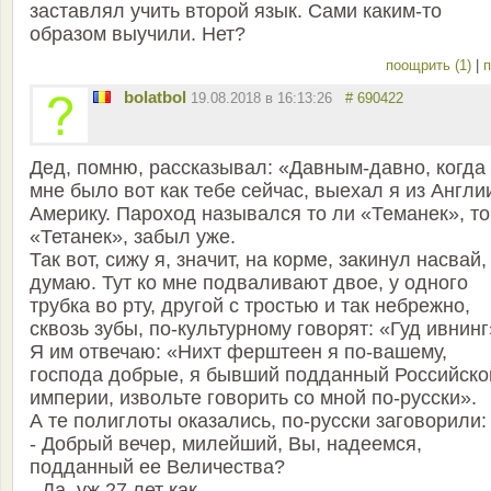
заставлял учить второй язык. Сами каким-то
образом выучили. Нет?
поощрить (1)
|
п
bolatbol
19.08.2018 в 16:13:26
# 690422
Дед, помню, рассказывал: «Давным-давно, когда
мне было вот как тебе сейчас, выехал я из Англи
Америку. Пароход назывался то ли «Теманек», то
«Тетанек», забыл уже.
Так вот, сижу я, значит, на корме, закинул насвай,
думаю. Тут ко мне подваливают двое, у одного
трубка во рту, другой с тростью и так небрежно,
сквозь зубы, по-культурному говорят: «Гуд ивнинг
Я им отвечаю: «Нихт ферштеен я по-вашему,
господа добрые, я бывший подданный Российско
империи, извольте говорить со мной по-русски».
А те полиглоты оказались, по-русски заговорили:
- Добрый вечер, милейший, Вы, надеемся,
подданный ее Величества?
- Да, уж 27 лет как.