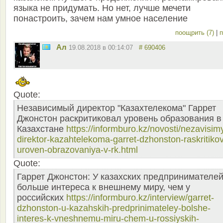
языка не придумать. Но нет, лучше мечети
понастроить, зачем нам умное население
поощрить (7)
|
п
Ал
19.08.2018 в 00:14:07
# 690406
Quote:
Независимый директор "Казахтелекома" Гаррет
Джонстон раскритиковал уровень образования в
Казахстане
https://informburo.kz/novosti/nezavisim
direktor-kazahtelekoma-garret-dzhonston-raskritikov
uroven-obrazovaniya-v-rk.html
Quote:
Гаррет Джонстон: У казахских предпринимателе
больше интереса к внешнему миру, чем у
российских
https://informburo.kz/interview/garret-
dzhonston-u-kazahskih-predprinimateley-bolshe-
interes-k-vneshnemu-miru-chem-u-rossiyskih-