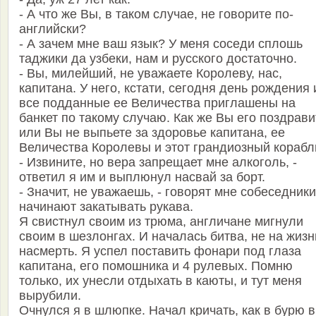
- А что же Вы, в таком случае, не говорите по-
английски?
- А зачем мне ваш язык? У меня соседи сплошь
таджики да узбеки, нам и русского достаточно.
- Вы, милейший, не уважаете Королеву, нас,
капитана. У него, кстати, сегодня день рождения 
все подданные ее Величества приглашены на
банкет по такому случаю. Как же Вы его поздрави
или Вы не выпьете за здоровье капитана, ее
Величества Королевы и этот грандиозный корабл
- Извините, но вера запрещает мне алкоголь, -
ответил я им и выплюнул насвай за борт.
- Значит, не уважаешь, - говорят мне собеседники
начинают закатывать рукава.
Я свистнул своим из трюма, англичане мигнули
своим в шезлонгах. И началась битва, не на жизн
насмерть. Я успел поставить фонари под глаза
капитана, его помошника и 4 рулевых. Помню
только, их унесли отдыхать в каюты, и тут меня
вырубили.
Очнулся я в шлюпке. Начал кричать, как в бурю в