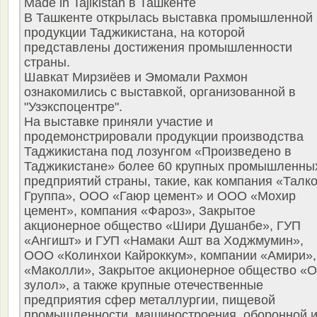
Made in Tajikistan в Ташкенте
В Ташкенте открылась выставка промышленной
продукции Таджикистана, на которой
представлены достижения промышленности
страны.
Шавкат Мирзиёев и Эмомали Рахмон
ознакомились с выставкой, организованной в
"Узэкспоцентре".
На выставке приняли участие и
продемонстрировали продукции производства
Таджикистана под лозунгом «Произведено в
Таджикистане» более 60 крупных промышленны
предприятий страны, такие, как компания «Талк
Группа», ООО «Гаюр цемент» и ООО «Мохир
цемент», компания «Фароз», Закрытое
акционерное общество «Шири Душанбе», ГУП
«Ангишт» и ГУП «Намаки Ашт ва Ходжмумин»,
ООО «Колинхои Кайроккум», компании «Амири»,
«Маколли», Закрытое акционерное общество «
зулол», а также крупные отечественные
предприятия сфер металлургии, пищевой
промышленности, машиностроения, оборонной 