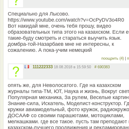
Специально для Лысово.
https://www.youtube.com/watch?v=OcPyDV3o4R0
Вот накидай мне, очень тебя прошу, видео
образовательных типа этого на казахском. Если е
такие-буду смотреть и стараться выучить язык.
домбра-той-Назарбаев мне не интересны, к
сожалению. А пока-учим немецкий
поощрить (4)
|
п
111222333
18.08.2018 в 15:59:50
# 690383
опять же, для Неволосатого. Где на казахском
журналы типа-ТМ, ЮТ, Наука и жизнь, Вокруг свет
Популярная механика, За рулем, Веселые картин
Знание-сила, Искатель, Моделист-конструктор. Г
кружки авиамодельный, фото кружок, радиокружо
ДОСААФ со своими парашютами, мотоциклами,
мелкашками. где все такое. пусть там преподают
казахском-лучшего продвижения и рекламирован