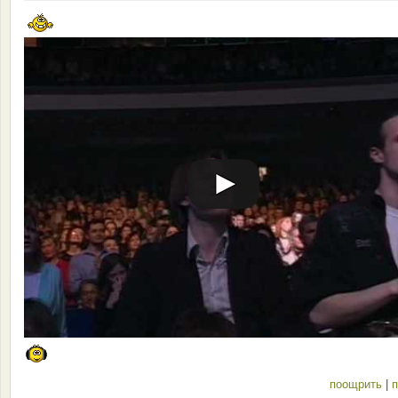
поощрить
|
п