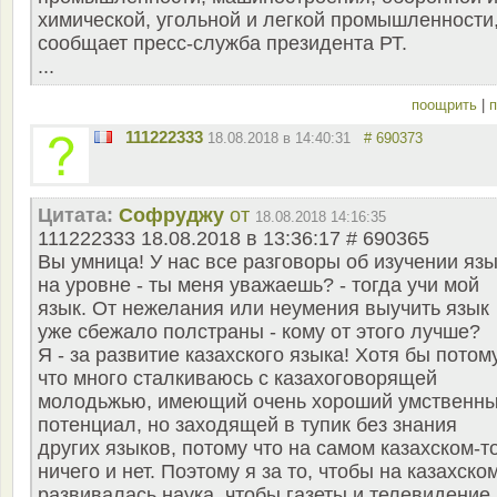
химической, угольной и легкой промышленности
сообщает пресс-служба президента РТ.
...
поощрить
|
п
111222333
18.08.2018 в 14:40:31
# 690373
Цитата:
Софруджу
от
18.08.2018 14:16:35
111222333 18.08.2018 в 13:36:17 # 690365
Вы умница! У нас все разговоры об изучении яз
на уровне - ты меня уважаешь? - тогда учи мой
язык. От нежелания или неумения выучить язык
уже сбежало полстраны - кому от этого лучше?
Я - за развитие казахского языка! Хотя бы потому
что много сталкиваюсь с казахоговорящей
молодьжью, имеющий очень хороший умственн
потенциал, но заходящей в тупик без знания
других языков, потому что на самом казахском-т
ничего и нет. Поэтому я за то, чтобы на казахско
развивалась наука, чтобы газеты и телевидение