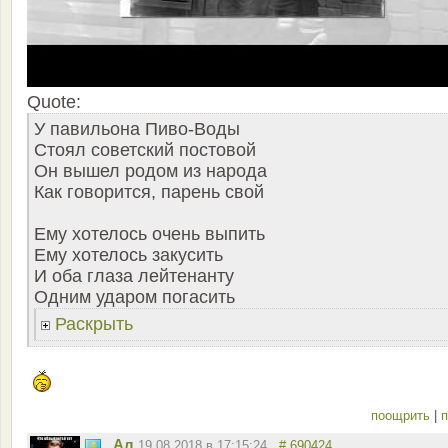
Quote:
У павильона Пиво-Воды
Стоял советский постовой
Он вышел родом из народа
Как говорится, парень свой
Ему хотелось очень выпить
Ему хотелось закусить
И оба глаза лейтенанту
Одним ударом погасить
Раскрыть
поощрить
|
п
Ал
19.08.2018 в 17:15:24
# 690424