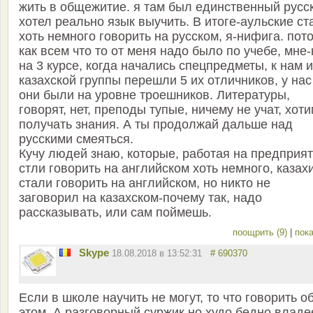
жить в общежитие. я там был единственный русс
хотел реально язык выучить. В итоге-аульские ст
хоть немного говорить на русском, я-нифига. пот
как всем что то от меня надо было по учебе, мне-
на 3 курсе, когда начались спецпредметы, к нам и
казахской группы перешли 5 их отличников, у нас
они были на уровне троешников. Литературы,
говорят, нет, преподы тупые, ничему не учат, хот
получать знания. А ты продолжай дальше над
русскими смеяться.
Кучу людей знаю, которые, работая на предприя
стли говорить на английском хоть немного, казах
стали говорить на английском, но никто не
заговорил на казахском-почему так, надо
рассказывать, или сам поймешь.
поощрить (9)
|
пока
Skype
18.08.2018 в 13:52:31
# 690370
Если в школе научить не могут, то что говорить о
этом. А разговорный суржик но худо бедно владе