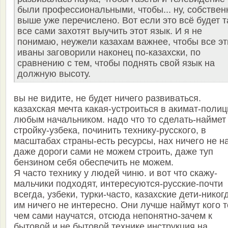
были профессиональными, чтобы... ну, собствен
выше уже перечислено. Вот если это всё будет т
все сами захотят выучить этот язык. И я не
понимаю, неужели казахам важнее, чтобы все эт
иваны заговорили наконец по-казахски, по
сравнению с тем, чтобы поднять свой язык на
должную высоту.
вы не видите, не будет ничего развиваться.
казахская мечта какая-устроиться в акимат-поли
любым начальником. надо что то сделать-наймет
стройку-узбека, починить технику-русского, в
масштабах страны-есть ресурсы, нах ничего не н
даже дороги сами не можем строить, даже туп
бензином себя обеспечить не можем.
Я часто технику у людей чиню. и вот что скажу-
мальчики подходят, интересуются-русские-почти
всегда, узбеки, турки-часто, казахские дети-никог
им ничего не интересно. Они лучше наймут кого т
чем сами научатся, отсюда непонятно-зачем к
бытовой и не бытовой технике инструкция на