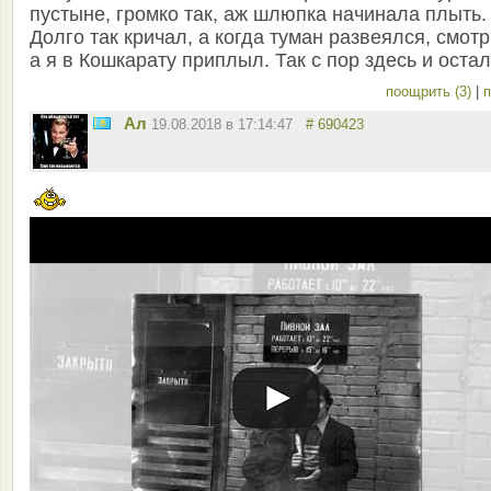
пустыне, громко так, аж шлюпка начинала плыть.
Долго так кричал, а когда туман развеялся, смот
а я в Кошкарату приплыл. Так с пор здесь и остал
поощрить (3)
|
п
Ал
19.08.2018 в 17:14:47
# 690423