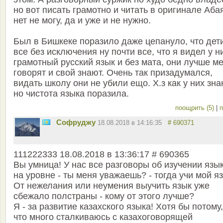
но вот писать грамотно и читать в оригинале Аба
нет не могу, да и уже и не нужно.
Был в Бишкеке поразило даже цепануло, что дет
все без исключения ну почти все, что я видел у н
грамотный русский язык и без мата, они лучше м
говорят и свой знают. Очень так призадумался,
видать школу они не убили ещо. Х.з как у них зна
но чистота языка поразила.
поощрить (5)
|
п
Софруджу
18.08.2018 в 14:16:35
# 690371
111222333 18.08.2018 в 13:36:17 # 690365
Вы умница! У нас все разговоры об изучении язы
на уровне - ты меня уважаешь? - тогда учи мой яз
От нежелания или неумения выучить язык уже
сбежало полстраны - кому от этого лучше?
Я - за развитие казахского языка! Хотя бы потому,
что много сталкиваюсь с казахоговорящей