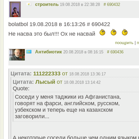
строитель
19.08.2018 в 22:38:28
# 690432
bolatbol 19.08.2018 в 16:13:26 # 690422
Не насва это был!!! Ох не насвай
поощрить
|
п
Антибиотик
20.08.2018 в 08:16:15
# 690436
Цитата:
111222333
от
18.08.2018 13:36:17
Цитата:
Лысый
от
18.08.2018 13:14:42
Quote:
Соседи у меня таджики из Афганистана,
говорят на фарси, английском, русском,
узбекском и теперь еще на казахском
заговорили...
А некоторые соседи больше чем одним языком 