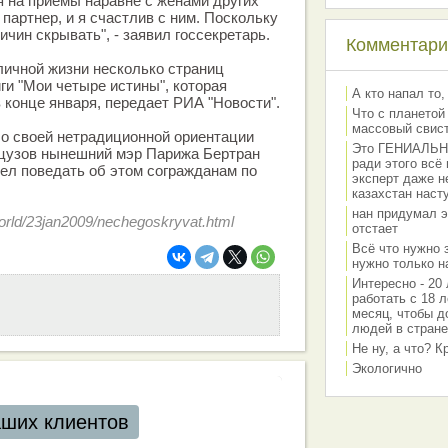
я на приемы наравне с женами других
 партнер, и я счастлив с ним. Поскольку
ричин скрывать", - заявил госсекретарь.
Комментарии
личной жизни несколько страниц
ги "Мои четыре истины", которая
А кто напал то,
 конце января, передает РИА "Новости".
Что с планетой
массовый свис
 о своей нетрадиционной ориентации
Это ГЕНИАЛЬНО 
цузов нынешний мэр Парижа Бертран
ради этого всё
чел поведать об этом согражданам по
эксперт даже н
казахстан наст
нан придумал э
orld/23jan2009/nechegoskryvat.html
отстает
Всё что нужно 
нужно только на
Интересно - 20 
работать с 18 л
месяц, чтобы д
людей в стране
Не ну, а что? 
Экологично
аших клиентов