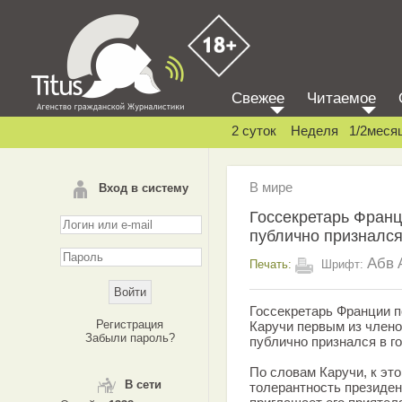
Свежее
Читаемое
2 суток
Неделя
1/2меся
В мире
Вход в систему
Госсекретарь Франц
публично признался,
Абв
Печать:
Шрифт:
Госсекретарь Франции 
Регистрация
Каручи первым из члено
Забыли пароль?
публично признался в г
По словам Каручи, к эт
В сети
толерантность президен