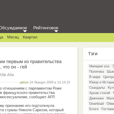
Обсуждаемое
Рейтинговое
ца
Месяц
Квартал
Тэги
ии первым из правительства
 что он - гей
Империя зла
Политика
Шым
Абв
Абв
В мире
Центр
admin
24 Января 2009 в 14:19:33
Юмор и Истори
Скандалы
Кул
по отношениям с парламентом Роже
в французского правительства
Архив статей
омосексуализме, сообщает AFP.
Девчонки
Мал
Download
Обм
ому признанию его подтолкнула
Блоги
Гостева
та страны Николя Саркози, который