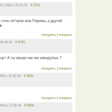
.01.2009 в 20:15:35
# 8751
з этих пи*оров мэр Парижа, а другой
поощрить
|
покарать
в 09:44:45
# 8765
дор ! А ты вроде как им завидуешь ?
поощрить
|
покарать
2009 в 15:45:36
# 8855
поощрить
|
покарать
2009 в 17:05:36
# 8859