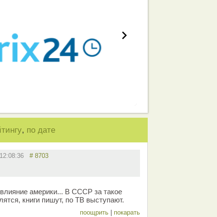
,
йтингу
по дате
в 12:08:36
# 8703
влияние америки... В СССР за такое
лятся, книги пишут, по ТВ выступают.
поощрить
|
покарать