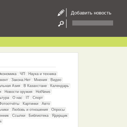
Добавить новость
Экономика
ЧП
Наука и техника
кент
Закона.Нет
Мнения
Видео
альная Азия
В Казахстане
Календарь
и
Новости оружия
HotNews
ьтура
О нас
IT
Спорт
Фотоотчёты
Картинки
Авто
ьчики
Любовь и отношения
Опросы
енник
Ссылки
Библиотека
Ядерщик
я