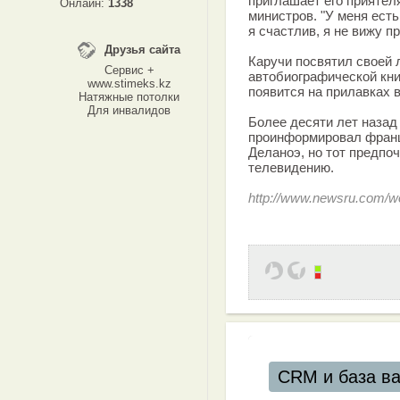
приглашает его приятел
Онлайн:
1338
министров. "У меня есть
я счастлив, я не вижу п
Друзья сайта
Каручи посвятил своей 
Сервис +
автобиографической кни
www.stimeks.kz
появится на прилавках в
Натяжные потолки
Для инвалидов
Более десяти лет назад
проинформировал фран
Деланоэ, но тот предпо
телевидению.
http://www.newsru.com/w
CRM и база в