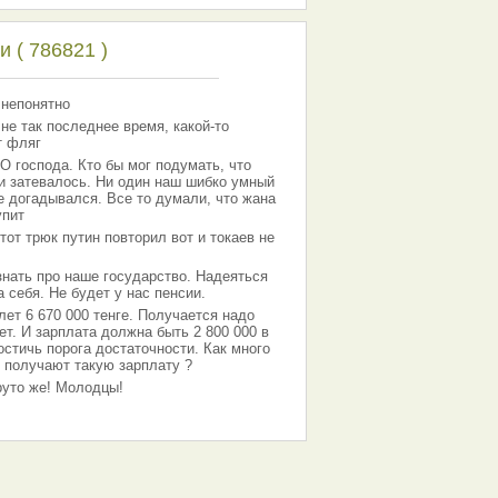
 ( 786821 )
 непонятно
 не так последнее время, какой-то
т фляг
господа. Кто бы мог подумать, что
 и затевалось. Ни один наш шибко умный
е догадывался. Все то думали, что жана
упит
тот трюк путин повторил вот и токаев не
знать про наше государство. Надеяться
 себя. Не будет у нас пенсии.
лет 6 670 000 тенге. Получается надо
ет. И зарплата должна быть 2 800 000 в
остичь порога достаточности. Как много
 получают такую зарплату ?
Круто же! Молодцы!