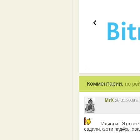
Комментарии,
по ре
MrX
26.01.2009 
Идиоты ! Это всё 
садили, а эти пид#ры хва