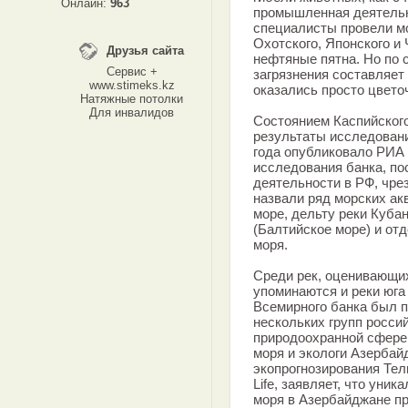
Онлайн:
963
промышленная деятельно
специалисты провели мо
Охотского, Японского и 
Друзья сайта
нефтяные пятна. Но по 
Сервис +
загрязнения составляет 
www.stimeks.kz
оказались просто цвето
Натяжные потолки
Для инвалидов
Состоянием Каспийского
результаты исследовани
года опубликовало РИА 
исследования банка, п
деятельности в РФ, чр
назвали ряд морских ак
море, дельту реки Кубан
(Балтийское море) и от
моря.
Среди рек, оценивающих
упоминаются и реки юга 
Всемирного банка был п
нескольких групп росси
природоохранной сфере
моря и экологи Азербай
экопрогнозирования Тел
Life, заявляет, что уни
моря в Азербайджане пр