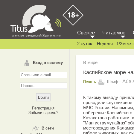
Свежее
Читаемое
2 суток
Неделя
1/2меся
В мире
Вход в систему
Каспийское море на
Абв
Печать:
Шрифт:
К такому выводу пришли
проводили спутниковое 
МЧС России. Напомним, 
Регистрация
побережье Каспийского 
Забыли пароль?
Казахстана работники 
"Мангистаумунайгаз" об
месторождения Каламка
В сети
гибели животных, как с