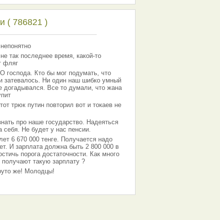
 ( 786821 )
 непонятно
 не так последнее время, какой-то
т фляг
господа. Кто бы мог подумать, что
 и затевалось. Ни один наш шибко умный
е догадывался. Все то думали, что жана
упит
тот трюк путин повторил вот и токаев не
знать про наше государство. Надеяться
 себя. Не будет у нас пенсии.
лет 6 670 000 тенге. Получается надо
ет. И зарплата должна быть 2 800 000 в
остичь порога достаточности. Как много
 получают такую зарплату ?
Круто же! Молодцы!