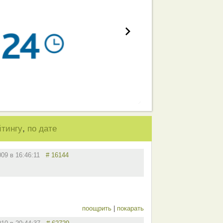
,
йтингу
по дате
009 в 16:46:11
# 16144
поощрить
|
покарать