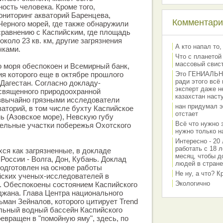
сть человека. Кроме того,
ниторинг акваторий Баренцева,
Комментарии
Черного морей, где также обнаружили
сравнению с Каспийским, где площадь
около 23 кв. км, другие загрязнения
А кто напал то,
чками.
Что с планетой
массовый свис
 моря обеспокоен и Всемирный банк,
я которого еще в октябре прошлого
Это ГЕНИАЛЬНО 
ради этого всё
Дагестан. Согласно докладу-
эксперт даже н
освященного природоохранной
казахстан наст
езвычайно грязными исследователи
нан придумал э
ваторий, в том числе бухту Каспийское
отстает
ь (Азовское море), Невскую губу
Всё что нужно 
дельные участки побережья Охотского
нужно только на
Интересно - 20 
работать с 18 л
ся как загрязненные, в докладе
месяц, чтобы д
России - Волга, Дон, Кубань. Доклад
людей в стране
одготовлен на основе работы
Не ну, а что? 
йских ученых-исследователей в
Экологично
. Обеспокоены состоянием Каспийского
джана. Глава Центра национального
ьман Зейналов, которого цитирует Trend
кальный водный бассейн Каспийского
евращен в "помойную яму", здесь, по