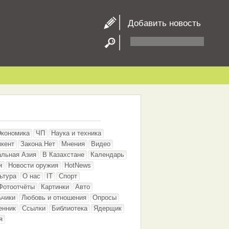
Добавить новость
Экономика
ЧП
Наука и техника
кент
Закона.Нет
Мнения
Видео
альная Азия
В Казахстане
Календарь
и
Новости оружия
HotNews
ьтура
О нас
IT
Спорт
Фотоотчёты
Картинки
Авто
ьчики
Любовь и отношения
Опросы
енник
Ссылки
Библиотека
Ядерщик
я