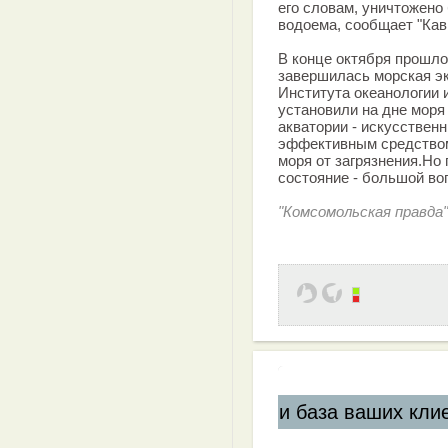
его словам, уничтожено
водоема, сообщает "Кав
В конце октября прошло
завершилась морская э
Института океанологии
установили на дне моря
акватории - искусствен
эффективным средством
моря от загрязнения.Но
состояние - большой во
"Комсомольская правда"
ваших клиентов