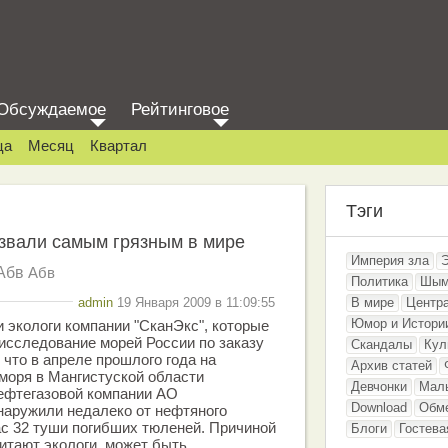
Обсуждаемое
Рейтинговое
ца
Месяц
Квартал
Тэги
звали самым грязным в мире
Империя зла
Абв
Абв
Политика
Шым
admin
19 Января 2009 в 11:09:55
В мире
Центр
Юмор и Истори
 экологи компании "СканЭкс", которые
исследование морей России по заказу
Скандалы
Кул
что в апреле прошлого года на
Архив статей
моря в Мангистуской области
Девчонки
Мал
нефтегазовой компании АО
Download
Обм
наружили недалеко от нефтяного
с 32 туши погибших тюленей. Причиной
Блоги
Гостева
читают экологи, может быть