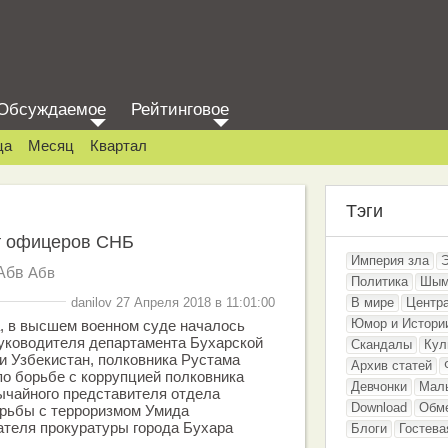
Обсуждаемое
Рейтинговое
ца
Месяц
Квартал
Тэги
ят офицеров СНБ
Империя зла
Абв
Абв
Политика
Шым
danilov 27 Апреля 2018 в 11:01:00
В мире
Центр
Юмор и Истори
а, в высшем военном суде началось
руководителя департамента Бухарской
Скандалы
Кул
и Узбекистан, полковника Рустама
Архив статей
по борьбе с коррупцией полковника
Девчонки
Мал
ычайного представителя отдела
Download
Обм
орьбы с терроризмом Умида
ателя прокуратуры города Бухара
Блоги
Гостева