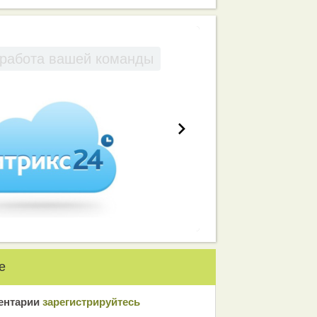
работа вашей команды
е
ентарии
зарeгиcтрирyйтeсь