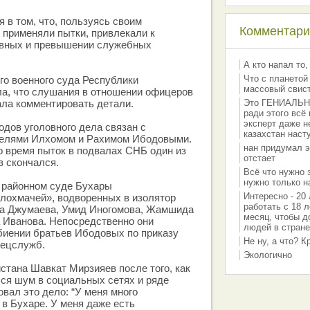
в том, что, пользуясь своим
Комментарии
применяли пытки, привлекали к
овных и превышении служебных
А кто напал то,
Что с планетой
о военного суда Республики
массовый свис
ла, что слушания в отношении офицеров
ала комментировать детали.
Это ГЕНИАЛЬНО 
ради этого всё
эксперт даже н
одов уголовного дела связан с
казахстан наст
телями Илхомом и Рахимом Ибодовыми.
нан придумал э
во время пыток в подвалах СНБ один из
отстает
 скончался.
Всё что нужно 
нужно только на
 районном суде Бухары
Интересно - 20 
лохмачей», водворенных в изолятор
работать с 18 л
а Джумаева, Умид Иногомова, Жамшида
месяц, чтобы д
 Иванова. Непосредственно они
людей в стране
биении братьев Ибодовых по приказу
Не ну, а что? 
пецслужб.
Экологично
стана Шавкат Мирзияев после того, как
ся шум в социальных сетях и ряде
вал это дело: “У меня много
в Бухаре. У меня даже есть