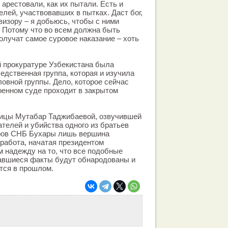
арестовали, как их пытали. Есть и
лей, участвовавших в пытках. Даст бог,
визору – я добьюсь, чтобы с ними
 Потому что во всем должна быть
олучат самое суровое наказание – хоть
й прокуратуре Узбекистана была
едственная группа, которая и изучила
ловной группы. Дело, которое сейчас
енном суде проходит в закрытом
ицы Мутабар Таджибаевой, озвучившей
телей и убийства одного из братьев
ров СНБ Бухары лишь вершина
 работа, начатая президентом
 надежду на то, что все подобные
авшиеся факты будут обнародованы и
тся в прошлом.