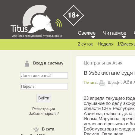
Свежее
Читаемое
2 суток
Неделя
1/2меся
Центральная Азия
Вход в систему
В Узбекистане суд
Абв
Печать:
Шрифт:
23 апреля текущего год
слушание по делу экс-
области СНБ Респубрик
Регистрация
Азимова, главы отдела 
Забыли пароль?
Инама Марупова, чрезв
уголовного розыска и б
Бобомуратова и следов
В сети
Расула Юлдашева.