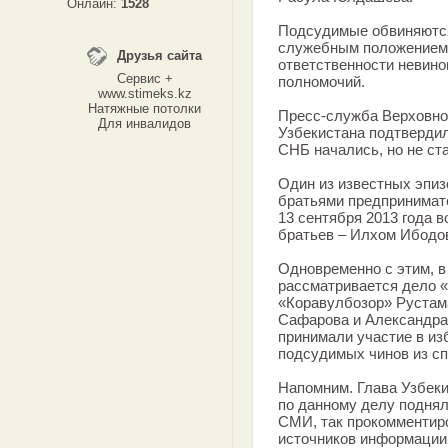
Онлайн:
1528
Подсудимые обвиняются 
служебным положением 
Друзья сайта
ответственности невин
Сервис +
полномочий.
www.stimeks.kz
Натяжные потолки
Пресс-служба Верховног
Для инвалидов
Узбекистана подтверди
СНБ начались, но не ст
Один из известных эпиз
братьями предпринима
13 сентября 2013 года 
братьев – Илхом Ибодов
Одновременно с этим, в
рассматривается дело «
«Коравулбозор» Рустам
Сафарова и Александра
принимали участие в из
подсудимых чинов из с
Напомним. Глава Узбеки
по данному делу поднял
СМИ, так прокомментиро
источников информации 