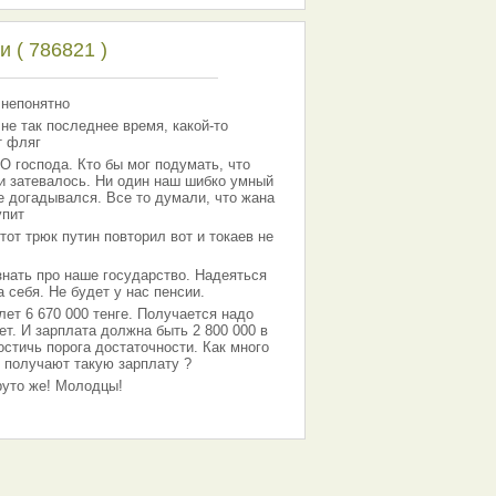
 ( 786821 )
 непонятно
 не так последнее время, какой-то
т фляг
господа. Кто бы мог подумать, что
 и затевалось. Ни один наш шибко умный
е догадывался. Все то думали, что жана
упит
тот трюк путин повторил вот и токаев не
знать про наше государство. Надеяться
 себя. Не будет у нас пенсии.
лет 6 670 000 тенге. Получается надо
ет. И зарплата должна быть 2 800 000 в
остичь порога достаточности. Как много
 получают такую зарплату ?
Круто же! Молодцы!