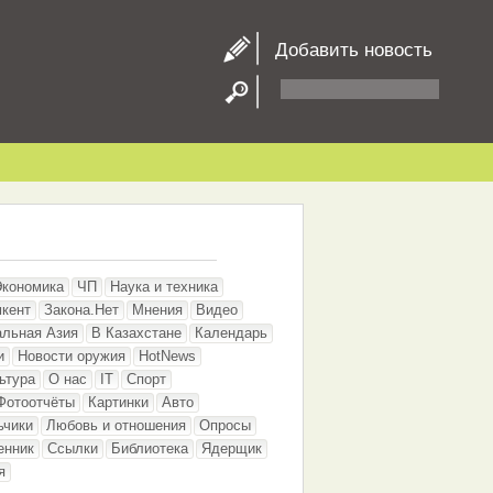
Добавить новость
Экономика
ЧП
Наука и техника
кент
Закона.Нет
Мнения
Видео
альная Азия
В Казахстане
Календарь
и
Новости оружия
HotNews
ьтура
О нас
IT
Спорт
Фотоотчёты
Картинки
Авто
ьчики
Любовь и отношения
Опросы
енник
Ссылки
Библиотека
Ядерщик
я