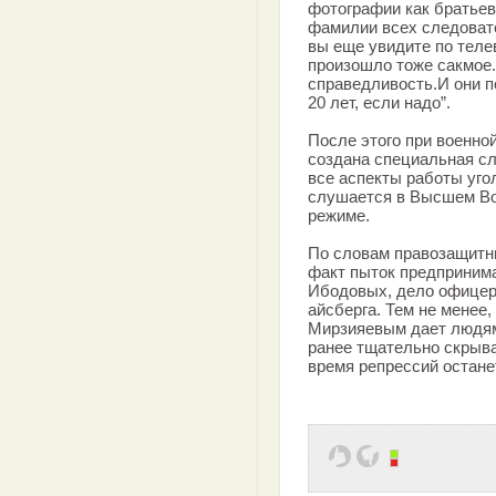
фотографии как братьев 
фамилии всех следовате
вы еще увидите по теле
произошло тоже сакмое.
справедливость.И они п
20 лет, если надо”.
После этого при военно
создана специальная сл
все аспекты работы уго
слушается в Высшем Во
режиме.
По словам правозащитн
факт пыток предпринима
Ибодовых, дело офице
айсберга. Тем не менее,
Мирзияевым дает людям
ранее тщательно скрыв
время репрессий остане