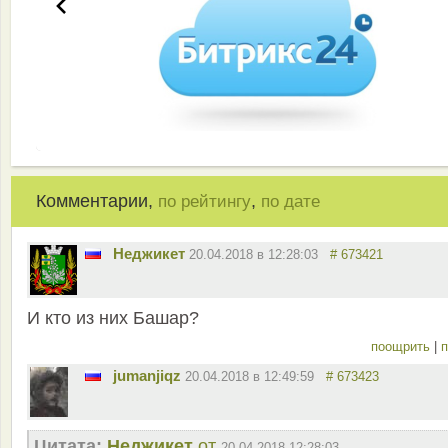
Комментарии,
,
по рейтингу
по дате
Неджикет
20.04.2018 в 12:28:03
# 673421
И кто из них Башар?
поощрить
|
п
jumanjiqz
20.04.2018 в 12:49:59
# 673423
Цитата:
Неджикет
от
20.04.2018 12:28:03