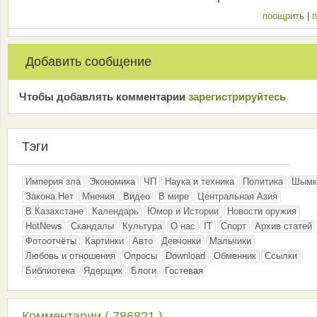
поощрить
|
п
Добавить сообщение
Чтобы добавлять комментарии
зарeгиcтрирyйтeсь
Тэги
Империя зла
Экономика
ЧП
Наука и техника
Политика
Шымк
Закона.Нет
Мнения
Видео
В мире
Центральная Азия
В Казахстане
Календарь
Юмор и Истории
Новости оружия
HotNews
Скандалы
Культура
О нас
IT
Спорт
Архив статей
Фотоотчёты
Картинки
Авто
Девчонки
Мальчики
Любовь и отношения
Опросы
Download
Обменник
Ссылки
Библиотека
Ядерщик
Блоги
Гостевая
Комментарии ( 786821 )