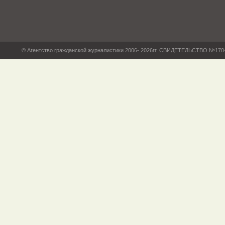
© Агентство гражданской журналистики 2006- 2026гг. СВИДЕТЕЛЬСТВО №17